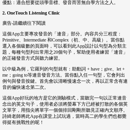
優點：適合想要從頭學音標、發音而苦無自學方法之人。
2. OneTouch Listening Clinic
廣告-請繼續往下閱讀
這個App主要專攻發音的「連音」部分。內容共分三程度：
Primitive、Intermediate 和Complex（初、中、高級）。當你點
選入各個級數的頁面時，可以看到此App設計以句型為分類主
題，每種句型列出常用之20個句子，幫助使用者練習「連音」
的正確發音方式與聽力練習。
以中級為例，它羅列的句型就有：助動詞 + have；give、let +
me；going to等連音發音方法。當你點入任一句型，它會列出
例句與發音按鍵。首先會以清晰慢速念一次，再以正常含有連
音的偏快速念第二次。
這個App好玩的地方是它的測驗模式，當聽完一句以正常連音
念出的英文句子，使用者必須將螢幕下方已經被打散的各個英
文單字，用指尖將單字一個個排回剛剛所聽見正確內文順序。
詩綺老師將此App在課堂上試玩過，當時高二的學生們也都覺
得挺有挑戰性的呢！