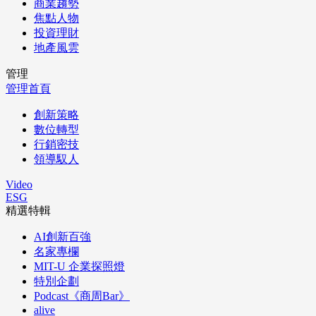
商業趨勢
焦點人物
投資理財
地產風雲
管理
管理首頁
創新策略
數位轉型
行銷密技
領導馭人
Video
ESG
精選特輯
AI創新百強
名家專欄
MIT-U 企業探照燈
特別企劃
Podcast《商周Bar》
alive