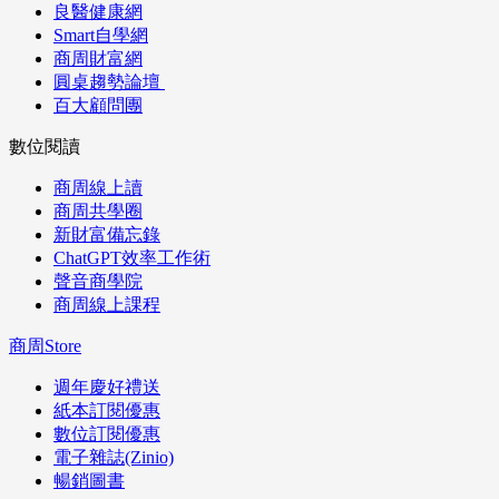
良醫健康網
Smart自學網
商周財富網
圓桌趨勢論壇
百大顧問團
數位閱讀
商周線上讀
商周共學圈
新財富備忘錄
ChatGPT效率工作術
聲音商學院
商周線上課程
商周Store
週年慶好禮送
紙本訂閱優惠
數位訂閱優惠
電子雜誌(Zinio)
暢銷圖書