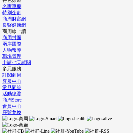
特色頻道
名家專欄
特別企劃
商周財富網
良醫健康網
商周線上讀
商周封面
兩岸國際
人物報導
職場管理
申請七天試閱
多元服務
訂閱商周
客服中心
常見問答
活動總覽
商周Store
會員中心
序號兌換