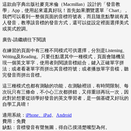
這款由字典出版社麥克米倫（Macmillan）設計的「發音教
學」App，使用起來還真好玩！首先如果瀏覽選單「Chart」，
我們可以看到一整個頁面的音標符號表，而且隨意點擊就有真
人發音，教導該音標的發音方式，還可以從設定裡面選擇美式
或英式腔調。
廣告-請繼續往下閱讀
在練習的頁面中有三種不同模式可供選擇，分別是Listening、
Writing及Reading。只要任點選其中一種模式，頁面會隨機呈
現一個英文單字，使用者則閱讀音標組合，鍵入正確單字拼
法；或者看著單字而拼出其音標符號；或者播放單字音檔，聽
完發音而拼出音標。
這三種模式也都有測驗的功能，在測驗裡頭，有時間限制、每
次玩只有三條命，不小心三次都拼錯，又得重頭再玩一次，因
此對於想要從頭學好發音的英文學習者，是一個基礎又好玩的
自學工具唷！
適用系統：
iPhone、iPad
、
Android
費用：免費
缺點：音標發音有聲無圖，得自己摸清楚嘴型為何。