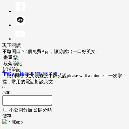
現正閱讀
不敢開口？4個免費App，讓你說出一口好英文！
畫重點
段落筆記
新增筆記
下載App抽好禮
訂閱電子報
「請稍等」英文別直接中翻英說please wait a minute！一次掌
握，常用的電話對談英文
0
/500
不公開分類
公開分類
儲存