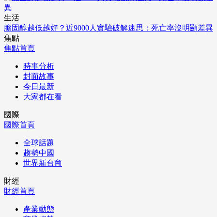
生活
膽固醇越低越好？近9000人實驗破解迷思：死亡率沒明顯差異
焦點
焦點首頁
時事分析
封面故事
今日最新
大家都在看
國際
國際首頁
全球話題
趨勢中國
世界新台商
財經
財經首頁
產業動態