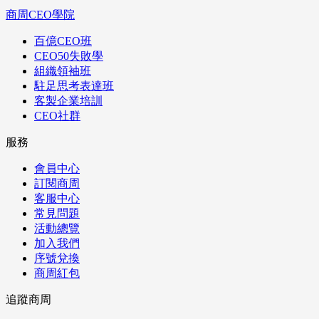
商周CEO學院
百億CEO班
CEO50失敗學
組織領袖班
駐足思考表達班
客製企業培訓
CEO社群
服務
會員中心
訂閱商周
客服中心
常見問題
活動總覽
加入我們
序號兌換
商周紅包
追蹤商周