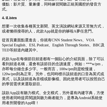
優點：影片質、量兼優，同時練習閱聽正統英國腔的發音方
式。
4. iListen
想要一次收集各種英文新聞、英文演說網站來源又苦無方式，
或者懶得搜尋的人，此款App就是你的哆啦A夢任意門。
從首頁畫面點選進去，你就有CNN Student News、VOA
Special English、ESL Podcast、English Through Stories、BBC及
TED等頻道內建其中。
此款App在每個節目頻道都有一個貼心的介紹頁面，除了可以
看到頻道名稱，還會有該節目的念讀速度，例如：***w/pm，
亦即每分鐘念多少字。一般而言，100w/pm則是較慢速，
120w/pm則為正常。另外，也同時標示該頻道的口音為英式或
美式，以及該頻道為音檔或影像檔。因此使用者可以按照自己
的學習需求來選取節目。
該款App設有聽力模式、全文模式，另外還有內建字典，方便
使用者同時提昇閱讀與聽力兩者能力，是專為Android系統使
用者所開發的App唷！