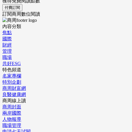
獲得免費閱讀點數
付費訂閱
訂閱商周數位閱讀
內容分類
焦點
國際
財經
管理
職場
共好ESG
特色頻道
名家專欄
特別企劃
商周財富網
良醫健康網
商周線上讀
商周封面
兩岸國際
人物報導
職場管理
申請七天試閱