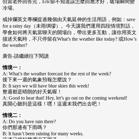
但當老外回答完，Eric卻不知道該怎麼回應才好，暖場瞬間變
冷場。
戒掉爛英文專欄提過幾個由天氣延伸的生活用語，例如：save
for a rainy day（未雨绸缪）。今天讓我們運用四段情境對話，
學會如何將天氣當聊天的開場白，帶出更多互動，讓你用英文
描述天氣時，不只停留在What’s the weather like today? 或How’s
the weather?
廣告-請繼續往下閱讀
情境一：
A: What’s the weather forecast for the rest of the week?
接下來一週的氣象預報怎麼說？
B: It says we will have blue skies this week!
整週都是晴朗的好天氣喔！
A: Good to hear that! Hey, let’s go out on the coming weekend!
真開心聽到是這樣！嘿！這週末我們出去吧！
情境二：
A: Do you have rain there?
你們那邊有下雨嗎？
B: It hasn’t been raining for many weeks.