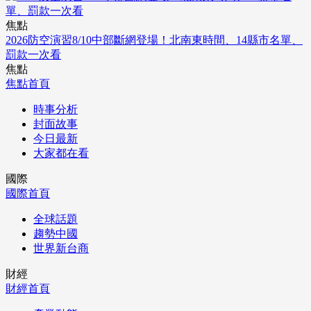
焦點
2026防空演習8/10中部斷網登場！北南東時間、14縣市名單、
罰款一次看
焦點
焦點首頁
時事分析
封面故事
今日最新
大家都在看
國際
國際首頁
全球話題
趨勢中國
世界新台商
財經
財經首頁