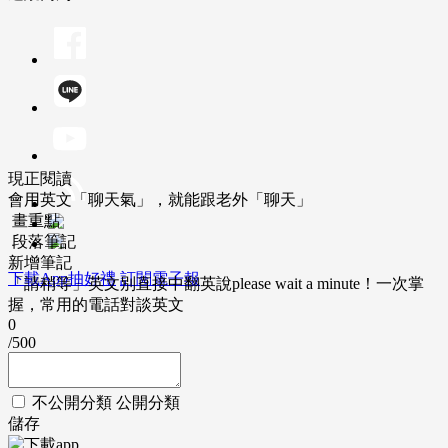
現正閱讀
會用英文「聊天氣」，就能跟老外「聊天」
畫重點
段落筆記
新增筆記
下載App抽好禮
訂閱電子報
「請稍等」英文別直接中翻英說please wait a minute！一次掌
握，常用的電話對談英文
0
/500
不公開分類
公開分類
儲存