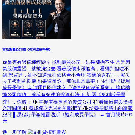
雷浩斯數位訂閱《複利成長學院》
你是否有過這種經驗？ 找到優質公司，結果卻抱不住 常常因
為股價震盪，就被洗出去 看著股價水漲船高，看得到但吃不
到 想買進，卻不知道現在價格合不合理 猶豫的過程中，就失
去了複利的良機 如果這是你，那你非常需要！ 雷浩斯《複利
成長學院》 老師逐月陪你建立「價值投資決策系統」 讓你讀
懂公司價值、養成有紀律的投資心法 📊 訂閱《複利成長學
院》，你將： 🔴 掌握值得長抱的優質公司 🔴 看懂價值與價格
合理關係 🔴 養成獨立思考的判斷框架 🔴 培養長期勝出的贏家
紀律 ▌課程好學激推雷浩斯《複利成長學院》 → 首月限時899
元
進一步了解