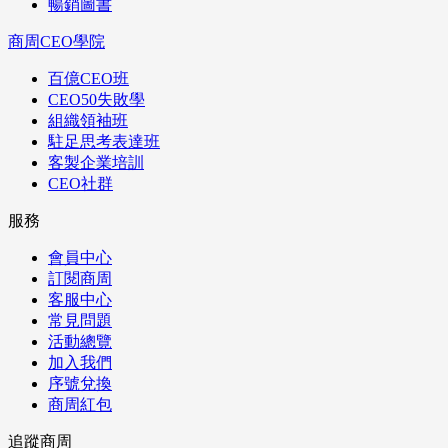
暢銷圖書
商周CEO學院
百億CEO班
CEO50失敗學
組織領袖班
駐足思考表達班
客製企業培訓
CEO社群
服務
會員中心
訂閱商周
客服中心
常見問題
活動總覽
加入我們
序號兌換
商周紅包
追蹤商周