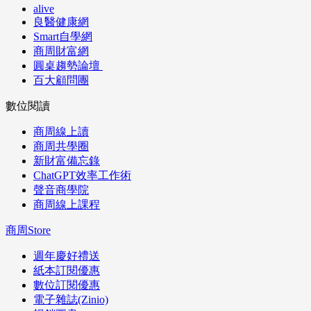
alive
良醫健康網
Smart自學網
商周財富網
圓桌趨勢論壇
百大顧問團
數位閱讀
商周線上讀
商周共學圈
新財富備忘錄
ChatGPT效率工作術
聲音商學院
商周線上課程
商周Store
週年慶好禮送
紙本訂閱優惠
數位訂閱優惠
電子雜誌(Zinio)