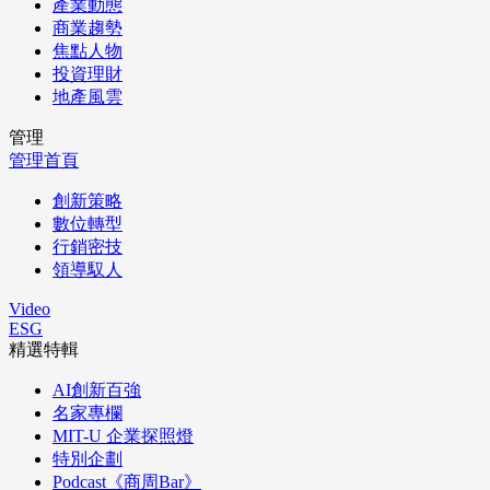
產業動態
商業趨勢
焦點人物
投資理財
地產風雲
管理
管理首頁
創新策略
數位轉型
行銷密技
領導馭人
Video
ESG
精選特輯
AI創新百強
名家專欄
MIT-U 企業探照燈
特別企劃
Podcast《商周Bar》