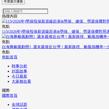
年度最大優惠
熱搜內容
焦點
115(2026年)勞保投保薪資級距表&勞保、健保、勞退保費對照
焦點
白海豚颱風動態》週末最接近台灣！最新路徑、颱風假機率一
焦點
焦點首頁
時事分析
封面故事
今日最新
大家都在看
國際
國際首頁
全球話題