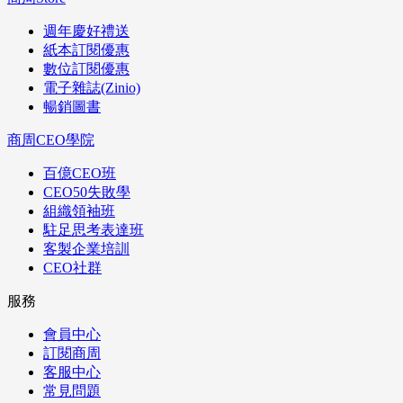
週年慶好禮送
紙本訂閱優惠
數位訂閱優惠
電子雜誌(Zinio)
暢銷圖書
商周CEO學院
百億CEO班
CEO50失敗學
組織領袖班
駐足思考表達班
客製企業培訓
CEO社群
服務
會員中心
訂閱商周
客服中心
常見問題