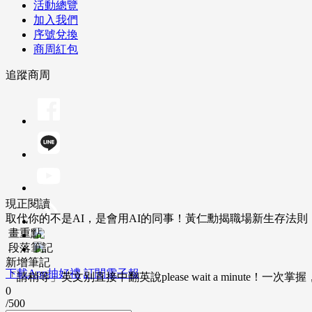
活動總覽
加入我們
序號兌換
商周紅包
追蹤商周
現正閱讀
取代你的不是AI，是會用AI的同事！黃仁勳揭職場新生存法
畫重點
段落筆記
新增筆記
下載App抽好禮
訂閱電子報
「請稍等」英文別直接中翻英說please wait a minute！一
0
/500