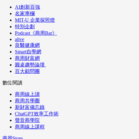
AI創新百強
名家專欄
MIT-U 企業探照燈
特別企劃
Podcast《商周Bar》
alive
良醫健康網
Smart自學網
商周財富網
圓桌趨勢論壇
百大顧問團
數位閱讀
商周線上讀
商周共學圈
新財富備忘錄
ChatGPT效率工作術
聲音商學院
商周線上課程
商周Store