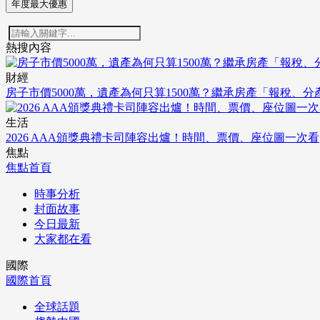
年度最大優惠
熱搜內容
財經
房子市價5000萬，遺產為何只算1500萬？繼承房產「報稅、
生活
2026 AAA頒獎典禮卡司陣容出爐！時間、票價、座位圖一次看
焦點
焦點首頁
時事分析
封面故事
今日最新
大家都在看
國際
國際首頁
全球話題