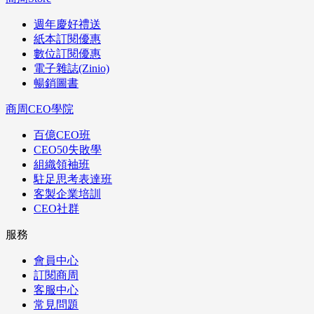
週年慶好禮送
紙本訂閱優惠
數位訂閱優惠
電子雜誌(Zinio)
暢銷圖書
商周CEO學院
百億CEO班
CEO50失敗學
組織領袖班
駐足思考表達班
客製企業培訓
CEO社群
服務
會員中心
訂閱商周
客服中心
常見問題