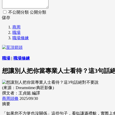
不公開分類
公開分類
儲存
商周
職場
職場修練
職場
|
職場修練
想讓別人把你當專業人士看待？這3句話
(來源：Dreamstime/典匠影像)
撰文者：王貞懿 編譯
商周頭條
2025/09/30
摘要
「如果您不方便也沒關係」這些句子，看似謙遜禮貌，實際上