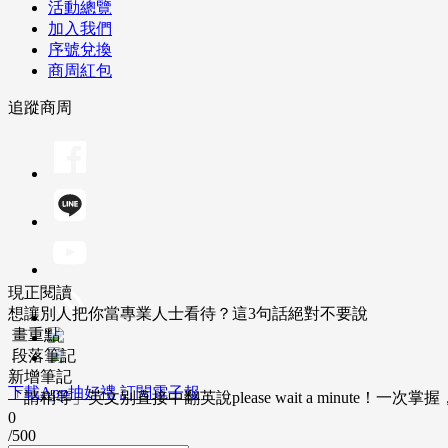
活動總覽
加入我們
序號兌換
商周紅包
追蹤商周
現正閱讀
想讓別人把你當專業人士看待？這3句話絕對不要說
畫重點
段落筆記
新增筆記
下載App抽好禮
訂閱電子報
「請稍等」英文別直接中翻英說please wait a minute！一
0
/500