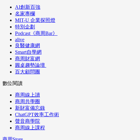
AI創新百強
名家專欄
MIT-U 企業探照燈
特別企劃
Podcast《商周Bar》
alive
良醫健康網
Smart自學網
商周財富網
圓桌趨勢論壇
百大顧問團
數位閱讀
商周線上讀
商周共學圈
新財富備忘錄
ChatGPT效率工作術
聲音商學院
商周線上課程
商周Store