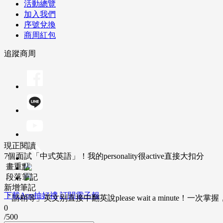
活動總覽
加入我們
序號兌換
商周紅包
追蹤商周
現正閱讀
7個面試「中式英語」！我的personality很active直接大扣分
畫重點
段落筆記
新增筆記
下載App抽好禮
訂閱電子報
「請稍等」英文別直接中翻英說please wait a minute！一
0
/500