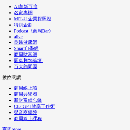
AI創新百強
名家專欄
MIT-U 企業探照燈
特別企劃
Podcast《商周Bar》
alive
良醫健康網
Smart自學網
商周財富網
圓桌趨勢論壇
百大顧問團
數位閱讀
商周線上讀
商周共學圈
新財富備忘錄
ChatGPT效率工作術
聲音商學院
商周線上課程
商周Store