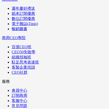
週年慶好禮送
紙本訂閱優惠
數位訂閱優惠
電子雜誌(Zinio)
暢銷圖書
商周CEO學院
百億CEO班
CEO50失敗學
組織領袖班
駐足思考表達班
客製企業培訓
CEO社群
服務
會員中心
訂閱商周
客服中心
常見問題