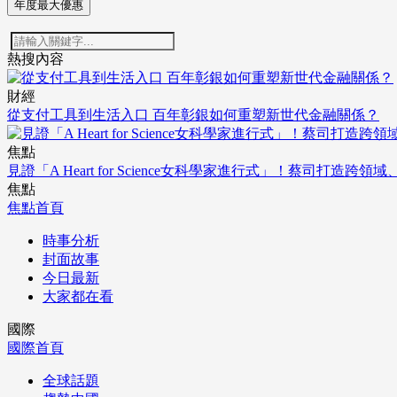
年度最大優惠
熱搜內容
財經
從支付工具到生活入口 百年彰銀如何重塑新世代金融關係？
焦點
見證「A Heart for Science女科學家進行式」！蔡司打
焦點
焦點首頁
時事分析
封面故事
今日最新
大家都在看
國際
國際首頁
全球話題