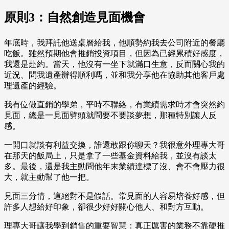
原則3：自然創造見面機會
年底時，我拜託他送桌曆給我，他順勢約我去公司附近的餐廳
吃飯。雖然預期他會推銷投資項目，但因為已經累積好感度，
我還是赴約。當天，他沒有一坐下就滿口生意，反而關心我的
近況、問我遺產辦得順利嗎，並和我分享他在協助其他客戶處
理遺產的經驗。
我有位做直銷的學弟，平時不聯絡，有業績需求時才會突然約
見面，總是一見面劈頭就問要不要談夢想，那種特別讓人反
感。
一開口就談有利益交換，誰還敢跟你聊天？我很意外理專大哥
在那天的飯局上，只是拿了一些基金資料給我，並沒有談太
多。最後，還是我主動問他年末業績達標了沒、會不會壓力很
大，就主動幫了他一把。
見面三分情，這絕對不是假話。常見面的人容易培養好感，但
許多人想給好印象，卻很少好好關心他人、和對方互動。
理專大哥讓我學到銷售的重要智慧：真正厲害的業務不靠硬推