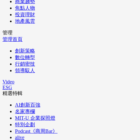
商業趨勢
焦點人物
投資理財
地產風雲
管理
管理首頁
創新策略
數位轉型
行銷密技
領導馭人
Video
ESG
精選特輯
AI創新百強
名家專欄
MIT-U 企業探照燈
特別企劃
Podcast《商周Bar》
alive