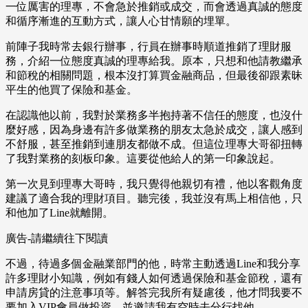
一位厲害的理專，不會急於推銷或成交，而會透過真誠的態度
和循序漸進的互動方式，讓人心甘情願的埋單。
前陣子我時常去銀行辦事，行員在辦事時順道推銷了理財服
務，介紹一位態度真誠的理專給我。原本，只想和他請教繼承
和節稅的相關問題，根本沒打算買金融商品，但最後卻跟素昧
平生的他買了保險和基金。
在認識他以前，我對於業務多半抱持著不信任的態度，也沒什
麼好感，因為身邊有許多做業務的朋友太急於成交，讓人感到
不舒服，甚至推銷到連朋友都做不成。但這位理專大哥卻扭轉
了我對業務的刻板印象。這要從他給人的第一印象說起。
第一次見到理專大哥時，我只覺得他親切有禮，他以客觀角度
建議了適合我的理財項目。聽完後，我並沒有馬上相信他，只
和他加了Line就離開。
廣告-請繼續往下閱讀
不過，待過多個金融業部門的他，時常主動透過Line和我分享
許多理財小知識，例如有錢人如何透過保險和基金節稅，還有
申請房貸的注意事項等。解答完我所有疑慮後，他才問我要不
要加入VIP會員做投資，並邀請我有空時去分行找他。