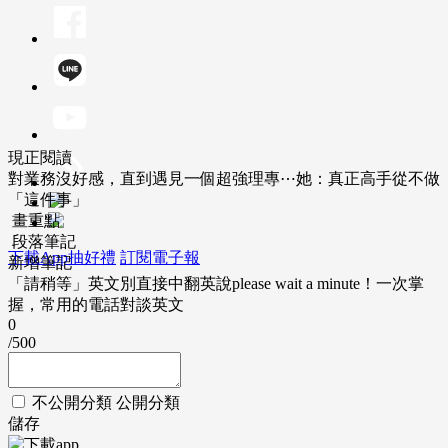
現正閱讀
對業務沒好感，直到遇見一個超強理專⋯她：真正高手從不做
「這件事」
畫重點
段落筆記
下載App抽好禮
訂閱電子報
新增筆記
「請稍等」英文別直接中翻英說please wait a minute！一次掌
握，常用的電話對談英文
0
/500
不公開分類
公開分類
儲存