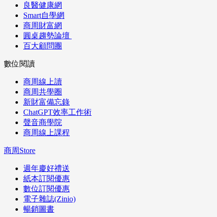
良醫健康網
Smart自學網
商周財富網
圓桌趨勢論壇
百大顧問團
數位閱讀
商周線上讀
商周共學圈
新財富備忘錄
ChatGPT效率工作術
聲音商學院
商周線上課程
商周Store
週年慶好禮送
紙本訂閱優惠
數位訂閱優惠
電子雜誌(Zinio)
暢銷圖書