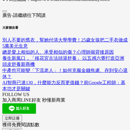
廣告-請繼續往下閱讀
大家都在看
別人不要的舊衣，幫她付清大學學費！25歲女孩把二手衣做成
5萬美元生意
總是愛上相似的人、承受相似的傷？心理師揭背後原因
養生新風口，「移花宮古法頭湯舒養」 以五感六覺打造亞洲
頭皮舒養新商機
中產也可能變「下流老人」！如何克服金錢焦慮、存到安心退
休？
AI智商已達130，什麼能力反而更值錢？前Google工程師：基
本功才是關鍵
FOLLOW US
加入商周LINE好友 秒懂新商業
立即註冊
獲得免費閱讀點數