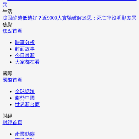
生活
膽固醇越低越好？近9000人實驗破解迷思：死亡率沒明顯差異
焦點
焦點首頁
時事分析
封面故事
今日最新
大家都在看
國際
國際首頁
全球話題
趨勢中國
世界新台商
財經
財經首頁
產業動態