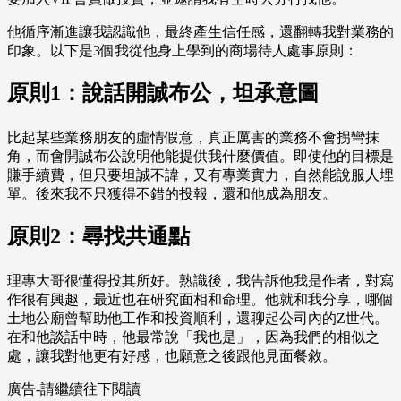
他循序漸進讓我認識他，最終產生信任感，還翻轉我對業務的
印象。以下是3個我從他身上學到的商場待人處事原則：
原則1：說話開誠布公，坦承意圖
比起某些業務朋友的虛情假意，真正厲害的業務不會拐彎抹
角，而會開誠布公說明他能提供我什麼價值。即使他的目標是
賺手續費，但只要坦誠不諱，又有專業實力，自然能說服人埋
單。後來我不只獲得不錯的投報，還和他成為朋友。
原則2：尋找共通點
理專大哥很懂得投其所好。熟識後，我告訴他我是作者，對寫
作很有興趣，最近也在研究面相和命理。他就和我分享，哪個
土地公廟曾幫助他工作和投資順利，還聊起公司內的Z世代。
在和他談話中時，他最常說「我也是」，因為我們的相似之
處，讓我對他更有好感，也願意之後跟他見面餐敘。
廣告-請繼續往下閱讀