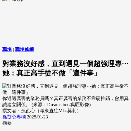
職場
|
職場修練
對業務沒好感，直到遇見一個超強理專⋯
她：真正高手從不做「這件事」
你遇過厲害的業務員嗎？真正厲害的業務不靠硬推銷，會用真
誠建立關係。 (來源：Dreamstime/典匠影像)
撰文者：孫苡心（職來直往Miss莫莉）
孫苡心專欄
2025/01/23
摘要