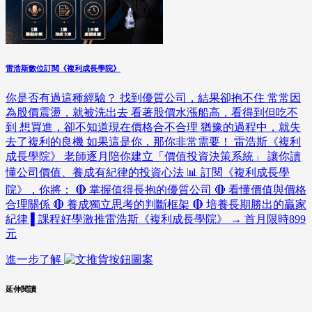
雷浩斯數位訂閱《複利成長學院》
你是否有過這種經驗？ 找到優質公司，結果卻抱不住 常常因
為股價震盪，就被洗出去 看著股價水漲船高，看得到但吃不
到 想買進，卻不知道現在價格合不合理 猶豫的過程中，就失
去了複利的良機 如果這是你，那你非常需要！ 雷浩斯《複利
成長學院》 老師逐月陪你建立「價值投資決策系統」 讓你讀
懂公司價值、養成有紀律的投資心法 📊 訂閱《複利成長學
院》，你將： 🔴 掌握值得長抱的優質公司 🔴 看懂價值與價格
合理關係 🔴 養成獨立思考的判斷框架 🔴 培養長期勝出的贏家
紀律 ▌課程好學激推雷浩斯《複利成長學院》 → 首月限時899
元
進一步了解
延伸閱讀