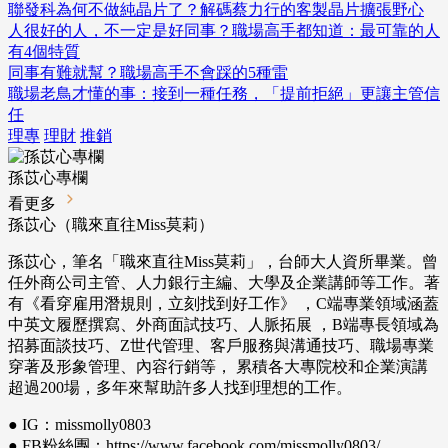
聯發科為何不做純晶片了？解碼蔡力行的客製晶片擴張野心
人很好的人，不一定是好同事？職場高手都知道：最可靠的人
有4個特質
同事有難就幫？職場高手不會踩的5種雷
職場老鳥才懂的事：接到一種任務，「提前拒絕」更讓主管信
任
理專
理財
推銷
孫苡心專欄
看更多
孫苡心（職來直往Miss莫莉）
孫苡心，筆名「職來直往Miss莫莉」，台師大人資所畢業。曾
任外商公司主管、人力銀行主編、大學及企業講師等工作。著
有《看穿雇用潛規則，立刻找到好工作》 ，C端專業領域涵蓋
中英文履歷撰寫、外商面試技巧、人脈拓展 ，B端專長領域為
招募面談技巧、Z世代管理、客戶服務與溝通技巧、職場專業
穿著及形象管理、內容行銷等， 累積各大專院校和企業演講
超過200場，多年來幫助許多人找到理想的工作。
● IG：missmolly0803
● FB粉絲團：https://www.facebook.com/missmolly0803/