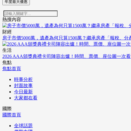
年度最大優惠
熱搜內容
財經
房子市價5000萬，遺產為何只算1500萬？繼承房產「報稅、
生活
2026 AAA頒獎典禮卡司陣容出爐！時間、票價、座位圖一次看
焦點
焦點首頁
時事分析
封面故事
今日最新
大家都在看
國際
國際首頁
全球話題