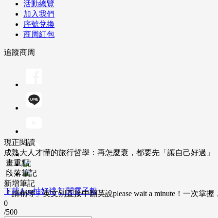
活動總覽
加入我們
序號兌換
商周紅包
追蹤商周
現正閱讀
成熟大人才懂的旅行哲學：再怎麼衰，都要先「讓自己好過」
畫重點
段落筆記
新增筆記
下載App抽好禮
訂閱電子報
「請稍等」英文別直接中翻英說please wait a minute！一
0
/500