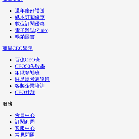
週年慶好禮送
紙本訂閱優惠
數位訂閱優惠
電子雜誌(Zinio)
暢銷圖書
商周CEO學院
百億CEO班
CEO50失敗學
組織領袖班
駐足思考表達班
客製企業培訓
CEO社群
服務
會員中心
訂閱商周
客服中心
常見問題