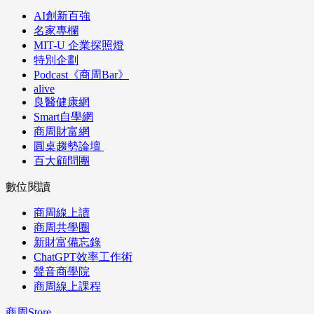
AI創新百強
名家專欄
MIT-U 企業探照燈
特別企劃
Podcast《商周Bar》
alive
良醫健康網
Smart自學網
商周財富網
圓桌趨勢論壇
百大顧問團
數位閱讀
商周線上讀
商周共學圈
新財富備忘錄
ChatGPT效率工作術
聲音商學院
商周線上課程
商周Store