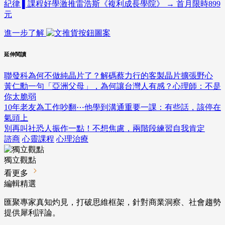
紀律 ▌課程好學激推雷浩斯《複利成長學院》 → 首月限時899
元
進一步了解
延伸閱讀
聯發科為何不做純晶片了？解碼蔡力行的客製晶片擴張野心
黃仁勳一句「亞洲父母」，為何讓台灣人有感？心理師：不是
你太脆弱
10年老友為工作吵翻⋯他學到溝通重要一課：有些話，該停在
氣頭上
別再叫社恐人振作一點！不想焦慮，兩階段練習自我肯定
諮商
心靈課程
心理治療
獨立觀點
看更多
編輯精選
匯聚專家真知灼見，打破思維框架，針對商業洞察、社會趨勢
提供犀利評論。