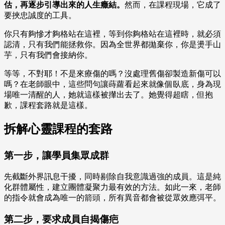
估，再逐步引導出來的人生癥結。
然而，在課程現場，它成了
要挾忠誠度的工具。
你只有夠慘才夠格站在這裡，等到你夠格站在這裡時，就必須
認清，只有我們能拯救你。因為全世界都拋棄你，你是燙手山
芋，只有我們會接納你。
等等，不對耶！不是來療傷的嗎？沒處理舊傷卻製造新傷可以
嗎？在老師眼中，這些問句讓蒔蘿看起來就像個臥底，身為現
場唯一清醒的人，她就這樣被攆出去了。她覺得超瞎，但抱
歉，課程套路就是這樣。
拆解心靈課程的套路
第一步，讓學員集眾成群
先截斷外界訊息干擾，同時剔除自我意識過強的成員。這是純
化群體屬性，建立團體凝聚力最有效的方法。如此一來，老師
的指令就會成為唯一的箭頭，所有異音都會被從眾效應弭平。
第二步，要求成員自揭傷疤