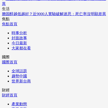
生活
膽固醇越低越好？近9000人實驗破解迷思：死亡率沒明顯差異
焦點
焦點首頁
時事分析
封面故事
今日最新
大家都在看
國際
國際首頁
全球話題
趨勢中國
世界新台商
財經
財經首頁
產業動態