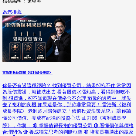
核稿編輯：陳瑋鴻
為您推薦
雷浩斯數位訂閱《複利成長學院》
你是否有過這種經驗？ 找到優質公司，結果卻抱不住 常常因
為股價震盪，就被洗出去 看著股價水漲船高，看得到但吃不
到 想買進，卻不知道現在價格合不合理 猶豫的過程中，就失
去了複利的良機 如果這是你，那你非常需要！ 雷浩斯《複利
成長學院》 老師逐月陪你建立「價值投資決策系統」 讓你讀
懂公司價值、養成有紀律的投資心法 📊 訂閱《複利成長學
院》，你將： 🔴 掌握值得長抱的優質公司 🔴 看懂價值與價格
合理關係 🔴 養成獨立思考的判斷框架 🔴 培養長期勝出的贏家