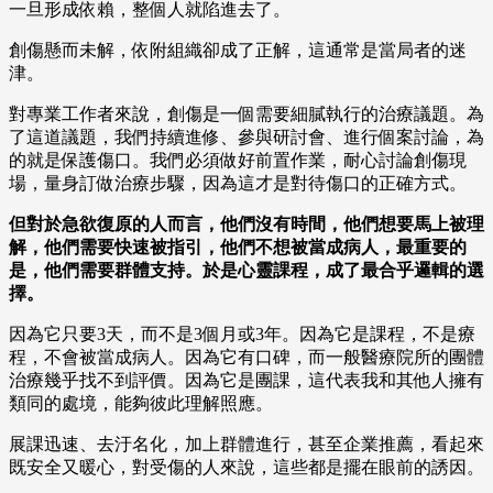
一旦形成依賴，整個人就陷進去了。
創傷懸而未解，依附組織卻成了正解，這通常是當局者的迷
津。
對專業工作者來說，創傷是一個需要細膩執行的治療議題。為
了這道議題，我們持續進修、參與研討會、進行個案討論，為
的就是保護傷口。我們必須做好前置作業，耐心討論創傷現
場，量身訂做治療步驟，因為這才是對待傷口的正確方式。
但對於急欲復原的人而言，他們沒有時間，他們想要馬上被理
解，他們需要快速被指引，他們不想被當成病人，最重要的
是，他們需要群體支持。於是心靈課程，成了最合乎邏輯的選
擇。
因為它只要3天，而不是3個月或3年。因為它是課程，不是療
程，不會被當成病人。因為它有口碑，而一般醫療院所的團體
治療幾乎找不到評價。因為它是團課，這代表我和其他人擁有
類同的處境，能夠彼此理解照應。
展課迅速、去汙名化，加上群體進行，甚至企業推薦，看起來
既安全又暖心，對受傷的人來說，這些都是擺在眼前的誘因。