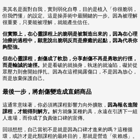
美其名是面對自我，實則弱化自尊，目的是植入「你很脆弱，
但我們懂」的設定。這是操弄術中最關鍵的一步。因為被理解
很重要，只要能被理解，就能產生信任。
但實際上，在心靈課程上的脆弱是被製造出來的，因為在心理
治療的過程中，願意說出脆弱反而是療癒的起點，因為代表你
夠堅強。
但在心靈課程，創傷成了軟肋，分享創傷不再是勇敢的行徑，
而是輸誠的途徑。
於是看破的就抽身，執迷的就淪陷，礙於從
眾壓力則會開始掙扎。因為在這裡揭露傷口，不是因為放心，
而是放棄保護自己。
最後一步，將創傷變造成直銷商品
這通常意味著，你必須將課程影響力向外擴散，
因為報名進階
課程，才能得到解方。
解方就像某種釣具，永遠在引誘下一組
人進場，而你成了負責做口碑的宣傳。
回頭想想，自己當初不是就是因為口碑才進來的嗎？這種循
環，或許才是此類課程的最終目的，那就是營造「依賴感」。