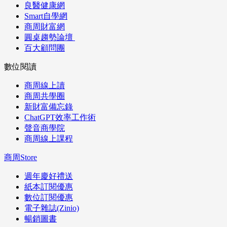
良醫健康網
Smart自學網
商周財富網
圓桌趨勢論壇
百大顧問團
數位閱讀
商周線上讀
商周共學圈
新財富備忘錄
ChatGPT效率工作術
聲音商學院
商周線上課程
商周Store
週年慶好禮送
紙本訂閱優惠
數位訂閱優惠
電子雜誌(Zinio)
暢銷圖書