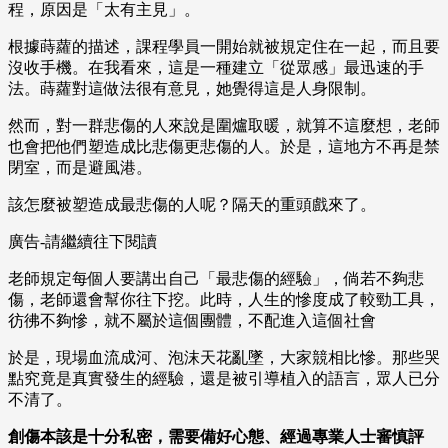
程，原因是「太有主見」。
根據蒔蘿的描述，課程學員一開始就被規定住在一起，而且要
沒收手機。在我看來，這是一種建立「從眾感」最迅速的手
法。蒔蘿對這做法很有意見，她覺得這是人身限制。
然而，對一群悲傷的人來說是圍爐取暖，就算不這麼想，老師
也會把他們塑造成比悲傷更悲傷的人。於是，這地方不再是禁
閉室，而是避風港。
該怎麼被塑造成最悲傷的人呢？隔天的重頭戲來了。
廣告-請繼續往下閱讀
老師規定每個人要講出自己「最悲傷的經驗」，倘若不夠悲
傷，老師還會幫你往下挖。此時，人生的慘度成了較勁工具，
彷彿不夠慘，就不屬於這個團體，不配進入這個社會
於是，現場血流成河、泡沫天花亂墜，大家競相比慘。那些哭
點究竟是真實發生的經驗，還是被引導植入的語言，眾人已分
不清了。
創傷本該是十分私密，需要備好心態、經過專業人士審慎評