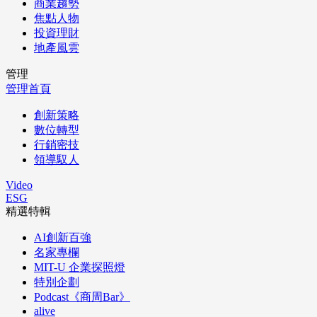
商業趨勢
焦點人物
投資理財
地產風雲
管理
管理首頁
創新策略
數位轉型
行銷密技
領導馭人
Video
ESG
精選特輯
AI創新百強
名家專欄
MIT-U 企業探照燈
特別企劃
Podcast《商周Bar》
alive