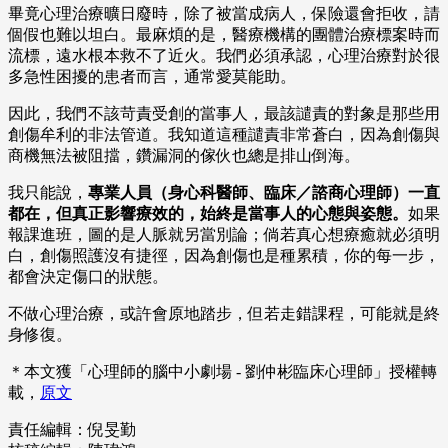
畢竟心理治療曠日廢時，除了被當成病人，保險還會拒收，請
個假也難以坦白。最麻煩的是，醫療機構的團體治療標案時而
流標，遠水根本救不了近火。我們必須承認，心理治療對於很
多急性困擾的患者而言，通常愛莫能助。
因此，我們不該苛責受創的當事人，最該譴責的對象是那些用
創傷牟利的非法管道。我知道這種譴責非常蒼白，因為創傷與
商機無法被阻擋，鑽漏洞的傢伙也總是排山倒海。
我只能說，
專業人員（身心科醫師、臨床／諮商心理師）一直
都在，但真正影響療效的，始終是當事人的心態與姿態。
如果
報課進班，圖的是人脈就另當別論；倘若真心想療癒就必須明
白，創傷照護沒有捷徑，因為創傷也是種累積，你的每一步，
都會決定傷口的狀態。
不做心理治療，或許會原地踏步，但若走錯課程，可能就是終
身修復。
＊本文獲「心理師的腦中小劇場 - 劉仲彬臨床心理師」授權轉
載，
原文
責任編輯：倪旻勤