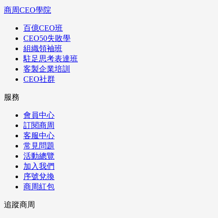
商周CEO學院
百億CEO班
CEO50失敗學
組織領袖班
駐足思考表達班
客製企業培訓
CEO社群
服務
會員中心
訂閱商周
客服中心
常見問題
活動總覽
加入我們
序號兌換
商周紅包
追蹤商周