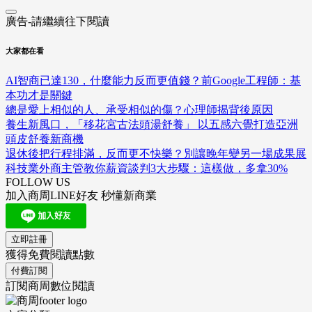
廣告-請繼續往下閱讀
大家都在看
AI智商已達130，什麼能力反而更值錢？前Google工程師：基
本功才是關鍵
總是愛上相似的人、承受相似的傷？心理師揭背後原因
養生新風口，「移花宮古法頭湯舒養」 以五感六覺打造亞洲
頭皮舒養新商機
退休後把行程排滿，反而更不快樂？別讓晚年變另一場成果展
科技業外商主管教你薪資談判3大步驟：這樣做，多拿30%
FOLLOW US
加入商周LINE好友 秒懂新商業
立即註冊
獲得免費閱讀點數
付費訂閱
訂閱商周數位閱讀