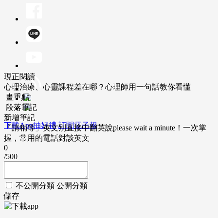
現正閱讀
心理治療、心靈課程差在哪？心理師用一句話教你看懂
畫重點
段落筆記
新增筆記
下載App抽好禮
訂閱電子報
「請稍等」英文別直接中翻英說please wait a minute！一次掌
握，常用的電話對談英文
0
/500
不公開分類
公開分類
儲存