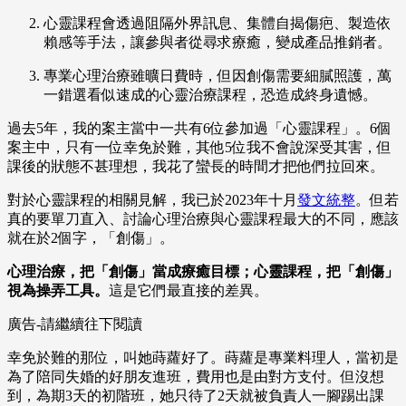
心靈課程會透過阻隔外界訊息、集體自揭傷疤、製造依
賴感等手法，讓參與者從尋求療癒，變成產品推銷者。
專業心理治療雖曠日費時，但因創傷需要細膩照護，萬
一錯選看似速成的心靈治療課程，恐造成終身遺憾。
過去5年，我的案主當中一共有6位參加過「心靈課程」。6個
案主中，只有一位幸免於難，其他5位我不會說深受其害，但
課後的狀態不甚理想，我花了蠻長的時間才把他們拉回來。
對於心靈課程的相關見解，我已於2023年十月
發文統整
。但若
真的要單刀直入、討論心理治療與心靈課程最大的不同，應該
就在於2個字，「創傷」。
心理治療，把「創傷」當成療癒目標；心靈課程，把「創傷」
視為操弄工具。
這是它們最直接的差異。
廣告-請繼續往下閱讀
幸免於難的那位，叫她蒔蘿好了。蒔蘿是專業料理人，當初是
為了陪同失婚的好朋友進班，費用也是由對方支付。但沒想
到，為期3天的初階班，她只待了2天就被負責人一腳踢出課