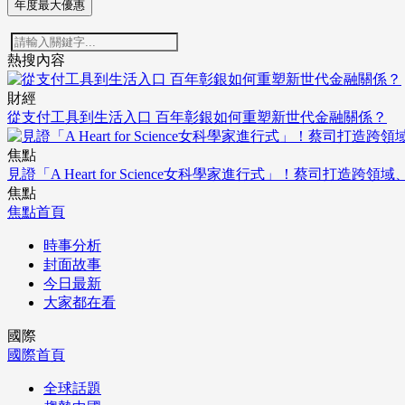
年度最大優惠
熱搜內容
財經
從支付工具到生活入口 百年彰銀如何重塑新世代金融關係？
焦點
見證「A Heart for Science女科學家進行式」！蔡司打
焦點
焦點首頁
時事分析
封面故事
今日最新
大家都在看
國際
國際首頁
全球話題