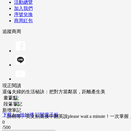
活動總覽
加入我們
序號兌換
商周紅包
追蹤商周
現正閱讀
退休夫婦的生活秘訣：把對方當鄰居，距離產生美
畫重點
段落筆記
新增筆記
下載App抽好禮
訂閱電子報
「請稍等」英文別直接中翻英說please wait a minute！一
0
/500