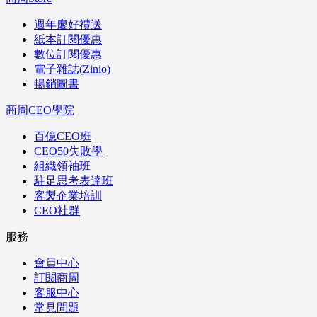
週年慶好禮送
紙本訂閱優惠
數位訂閱優惠
電子雜誌(Zinio)
暢銷圖書
商周CEO學院
百億CEO班
CEO50失敗學
組織領袖班
駐足思考表達班
客製企業培訓
CEO社群
服務
會員中心
訂閱商周
客服中心
常見問題