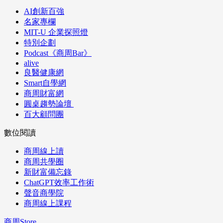
AI創新百強
名家專欄
MIT-U 企業探照燈
特別企劃
Podcast《商周Bar》
alive
良醫健康網
Smart自學網
商周財富網
圓桌趨勢論壇
百大顧問團
數位閱讀
商周線上讀
商周共學圈
新財富備忘錄
ChatGPT效率工作術
聲音商學院
商周線上課程
商周Store