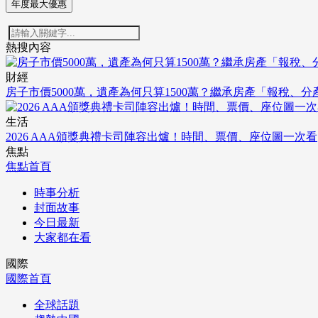
年度最大優惠
熱搜內容
財經
房子市價5000萬，遺產為何只算1500萬？繼承房產「報稅、
生活
2026 AAA頒獎典禮卡司陣容出爐！時間、票價、座位圖一次看
焦點
焦點首頁
時事分析
封面故事
今日最新
大家都在看
國際
國際首頁
全球話題