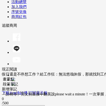
活動總覽
加入我們
序號兌換
商周紅包
追蹤商周
現正閱讀
假日還是不停想工作？給工作狂：無法悠哉休假，那就找到工
畫重點
段落筆記
新增筆記
下載App抽好禮
訂閱電子報
「請稍等」英文別直接中翻英說please wait a minute！一
0
/500