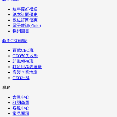
週年慶好禮送
紙本訂閱優惠
數位訂閱優惠
電子雜誌(Zinio)
暢銷圖書
商周CEO學院
百億CEO班
CEO50失敗學
組織領袖班
駐足思考表達班
客製企業培訓
CEO社群
服務
會員中心
訂閱商周
客服中心
常見問題