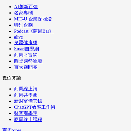
AI創新百強
名家專欄
MIT-U 企業探照燈
特別企劃
Podcast《商周Bar》
alive
良醫健康網
Smart自學網
商周財富網
圓桌趨勢論壇
百大顧問團
數位閱讀
商周線上讀
商周共學圈
新財富備忘錄
ChatGPT效率工作術
聲音商學院
商周線上課程
商周Store