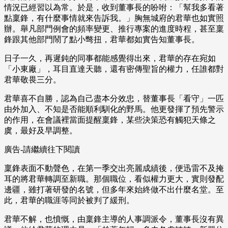
情況已經習以為常。於是，收到董事長的吩咐：「幫我多看著
點稟鋒，有什麼事情就來告訴我。」胸無城府的君華也如實照
辦。舉凡部門例會的頻率變更、推行專案的進度時程，甚至稟
鋒跟其他部門鬧了點小彆扭，君華都如實告知董事長。
日子一久，再遲鈍的同事都能感覺得出來，君華的存在宛如
「小東廠」，耳目直達天聽，還有密傳聖旨的權力，任誰都對
君華敬畏三分。
君華喜不自勝，認為自己盡本分效忠，替董事長「看守」一匹
由外加入、不知是否能順利馴化的野馬。他更發揮了預先警示
的作用，在會議裡當面提醒稟鋒，某些決策恐有觸犯天條之
虞，最好及早調整。
廣告-請繼續往下閱讀
稟鋒表面不動聲色，在第一季交出亮麗成績後，便迅雷不及掩
耳的將君華轉調至新職。那個職位，看似權力更大，實則發配
邊疆，雖打著研發的名號，但多年來始終做不出什麼名堂。至
此，君華的職涯等同於被判了緩刑。
君華不解，也憤慨，由稟鋒主導的人事調派令，董事長沒有異