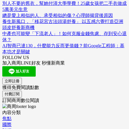
別人不要的舊衣，幫她付清大學學費！25歲女孩把二手衣做成
5萬美元生意
總是愛上相似的人、承受相似的傷？心理師揭背後原因
養生新風口，「移花宮古法頭湯舒養」 以五感六覺打造亞洲
頭皮舒養新商機
中產也可能變「下流老人」！如何克服金錢焦慮、存到安心退
休？
AI智商已達130，什麼能力反而更值錢？前Google工程師：基
本功才是關鍵
FOLLOW US
加入商周LINE好友 秒懂新商業
立即註冊
獲得免費閱讀點數
付費訂閱
訂閱商周數位閱讀
內容分類
焦點
國際