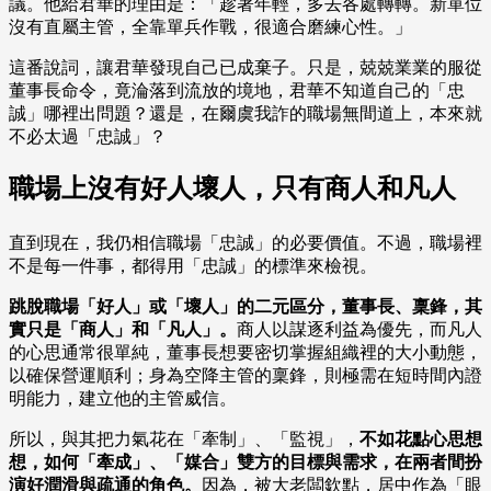
議。他給君華的理由是：「趁著年輕，多去各處轉轉。新單位
沒有直屬主管，全靠單兵作戰，很適合磨練心性。」
這番說詞，讓君華發現自己已成棄子。只是，兢兢業業的服從
董事長命令，竟淪落到流放的境地，君華不知道自己的「忠
誠」哪裡出問題？還是，在爾虞我詐的職場無間道上，本來就
不必太過「忠誠」？
職場上沒有好人壞人，只有商人和凡人
直到現在，我仍相信職場「忠誠」的必要價值。不過，職場裡
不是每一件事，都得用「忠誠」的標準來檢視。
跳脫職場「好人」或「壞人」的二元區分，董事長、稟鋒，其
實只是「商人」和「凡人」
。
商人以謀逐利益為優先，而凡人
的心思通常很單純，董事長想要密切掌握組織裡的大小動態，
以確保營運順利；身為空降主管的稟鋒，則極需在短時間內證
明能力，建立他的主管威信。
所以，與其把力氣花在「牽制」、「監視」，
不如花點心思想
想，如何「牽成」、「媒合」雙方的目標與需求，在兩者間扮
演好潤滑與疏通的角色。
因為，被大老闆欽點，居中作為「眼