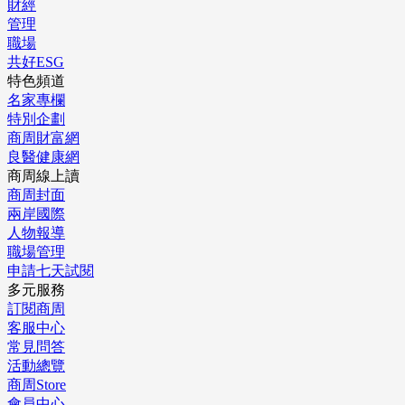
財經
管理
職場
共好ESG
特色頻道
名家專欄
特別企劃
商周財富網
良醫健康網
商周線上讀
商周封面
兩岸國際
人物報導
職場管理
申請七天試閱
多元服務
訂閱商周
客服中心
常見問答
活動總覽
商周Store
會員中心