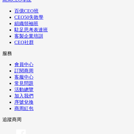
百億CEO班
CEO50失敗學
組織領袖班
駐足思考表達班
客製企業培訓
CEO社群
服務
會員中心
訂閱商周
客服中心
常見問題
活動總覽
加入我們
序號兌換
商周紅包
追蹤商周