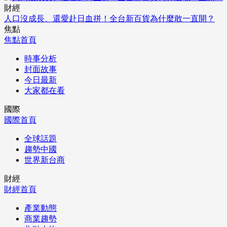
財經
人口沒成長、還愛赴日血拼！全台新百貨為什麼敢一直開？
焦點
焦點首頁
時事分析
封面故事
今日最新
大家都在看
國際
國際首頁
全球話題
趨勢中國
世界新台商
財經
財經首頁
產業動態
商業趨勢