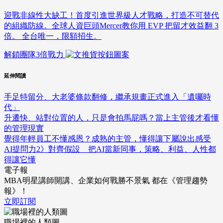
迎戰非線性大缺工！首度引進世界級人才戰略，打造不可替代
的組織防線。全球人資巨頭Mercer教你用 EVP 把留才效益翻 3
倍。 全台唯一，限額招生。
解鎖團隊3倍戰力
延伸閱讀
手足特留分、大老婆條款翻修，繼承規畫正式進入「遺囑時
代」
升遷快、站對位置的人，只是會拍馬屁嗎？當上主管後才看懂
的管理現實
覺得年輕員工不懂感恩？成熟的主管，懂得讓下屬說出感受
AI提問力2》對齊假設 把AI當新同事，策略、利益、人性都
得讓它懂
電子報
MBA明星講師開講、企業如何戰勝不景氣 都在《管理趨勢
報》！
立即訂閱
職場裡的人類圖