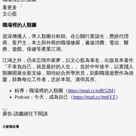
看更多
文心藍
職場裡的人類圖
資深傳播人，準人類圖分析師。在公關行業謀生，歷經代理
商、客戶主，本土與外商的職場修羅，遍遊消費、電信、醫
療、遊戲、保健等產業江湖。
江湖之外，仍未忘情作家夢，以文心藍為筆名，出版首本著作
「不辜負自己，就是最好的人生」。並於中年後半，以實踐人
類圖開展全新支線，期待結合所學所見，刻劃職場遊歷作為借
鑒，鼓舞每位工作者，忠於本我、適得其所。
粉專：
職場裡的人類圖（
https://reurl.cc/edR52M
）
Podcast：今天，成為自己（
https://reurl.cc/jrn6YZ
）
廣告-請繼續往下閱讀
大家都在看