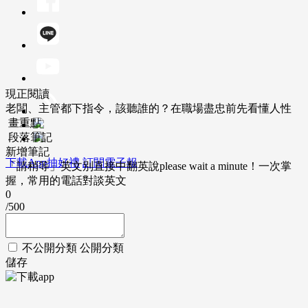
現正閱讀
老闆、主管都下指令，該聽誰的？在職場盡忠前先看懂人性
畫重點
段落筆記
新增筆記
下載App抽好禮
訂閱電子報
「請稍等」英文別直接中翻英說please wait a minute！一次掌
握，常用的電話對談英文
0
/500
不公開分類
公開分類
儲存