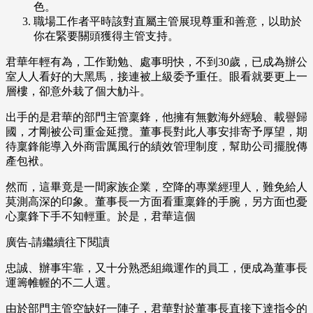
色。
職場工作者平時該對直屬主管展現尊重和善意，以助於
你在緊要關頭獲得主管支持。
君華年輕有為，工作勤勉、處事明快，不到30歲，已成為辦公
室人人看好的大黑馬，接連被上級委予重任。眼看就要更上一
層樓，卻意外栽了個大觔斗。
出手的是君華的部門主管稟鋒，他擁有無數海外經驗、載譽歸
國，才剛被公司重金延攬。董事長對此人事安排寄予厚望，期
待稟鋒能導入外商雷厲風行的績效管理制度，幫助公司擺脫傳
產包袱。
然而，這畢竟是一間家族企業，空降的專業經理人，難免給人
莫測高深的印象。董事長一方面看重稟鋒的手腕，另方面也憂
心稟鋒下手不知輕重。於是，君華這個
廣告-請繼續往下閱讀
忠誠、辦事牢靠，又十分熟悉組織運作的員工，便成為董事長
運籌帷幄的不二人選。
由於部門主管空缺好一陣子，君華對於董事長直接下達指令的