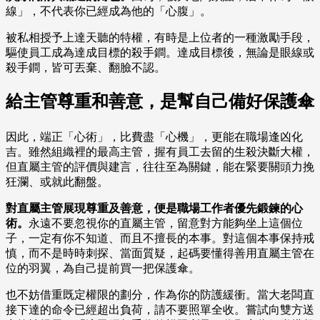
線」，不代表你已經成為他的「心腹」。
被私相授予上達天聽的特權，有時是上位者的一種激勵手段，
驅使員工成為達成目標的殺手鐧。達成目標後，無論是眼線或
殺手鐧，皆可丟棄、翻臉不認。
給主管尊重和善意，是幫自己備好保護傘
因此，端正「心術」，比費盡「心機」，更能在職場逢凶化
吉。雖然組織裡的最高主管，握有員工去留的生殺決斷大權，
但直屬主管的評價與建言，往往至為關鍵，能在緊要關頭力挽
狂瀾、或就此翻盤。
對直屬主管展現尊重及善意
，
便是職場工作者優先鍛鍊的心
術
。
永遠不要忽視你的直屬主管，留意對方能夠坐上這個位
子，一定有你不知道、而且不擅長的本事。對這個本事保持戒
慎，而不是時時刺探、當面質疑，起碼要懂得善用直屬主管在
位的羽翼，為自己提前買一把保護傘。
也不妨借重既定權限的劃分，作為你的防護緩衝。當大老闆直
接下達的命令已經超出負荷，請不要照單全收。嘗試向雙方送