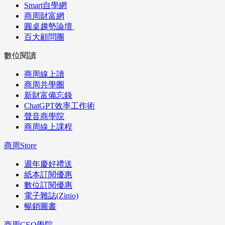
Smart自學網
商周財富網
圓桌趨勢論壇
百大顧問團
數位閱讀
商周線上讀
商周共學圈
新財富備忘錄
ChatGPT效率工作術
聲音商學院
商周線上課程
商周Store
週年慶好禮送
紙本訂閱優惠
數位訂閱優惠
電子雜誌(Zinio)
暢銷圖書
商周CEO學院