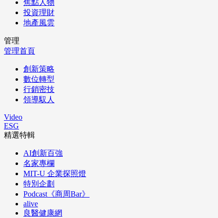
焦點人物
投資理財
地產風雲
管理
管理首頁
創新策略
數位轉型
行銷密技
領導馭人
Video
ESG
精選特輯
AI創新百強
名家專欄
MIT-U 企業探照燈
特別企劃
Podcast《商周Bar》
alive
良醫健康網