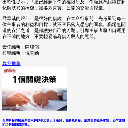
出軟性提示，「這已經超乎你的權限所及，你願意為組織搭起
化解歧異的橋樑，讓各方真實、公開的交流與較量。」
君華栽的跟斗，是很好的借鏡，在奉命行事前，先考量到每一
位主事者的利益和目標，就不容易落入愚忠的圈套。職場無間
道的存活之道，是保護好自己的刀鞘，引導主事者將刀口運用
在正確的地方，不要輕易淪為借刀殺人的兇器。
責任編輯：陳瑋鴻
核稿編輯：倪旻勤
為您推薦
台灣科技與醫療產業已經EVP加速人才布局，看豪勉科技、風澤高管親身實證，如何運用
EVP解鎖組織新戰力!