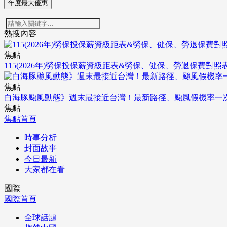
年度最大優惠
熱搜內容
焦點
115(2026年)勞保投保薪資級距表&勞保、健保、勞退保費對照
焦點
白海豚颱風動態》週末最接近台灣！最新路徑、颱風假機率一
焦點
焦點首頁
時事分析
封面故事
今日最新
大家都在看
國際
國際首頁
全球話題