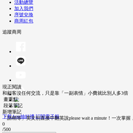
活動總覽
加入我們
序號兌換
商周紅包
追蹤商周
現正閱讀
和顧客沒任何交流，只是靠「一副表情」小費就比別人多3倍
畫重點
段落筆記
新增筆記
下載App抽好禮
訂閱電子報
「請稍等」英文別直接中翻英說please wait a minute！一
0
/500