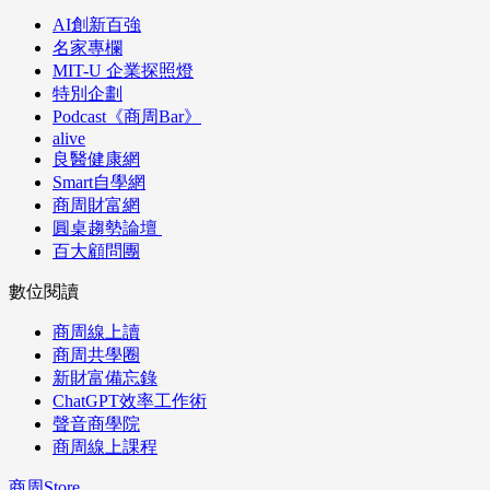
AI創新百強
名家專欄
MIT-U 企業探照燈
特別企劃
Podcast《商周Bar》
alive
良醫健康網
Smart自學網
商周財富網
圓桌趨勢論壇
百大顧問團
數位閱讀
商周線上讀
商周共學圈
新財富備忘錄
ChatGPT效率工作術
聲音商學院
商周線上課程
商周Store