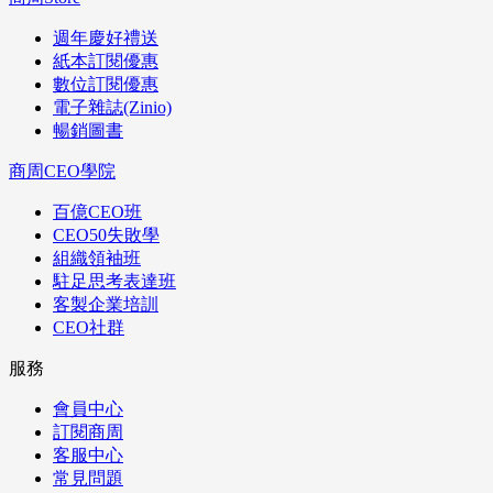
週年慶好禮送
紙本訂閱優惠
數位訂閱優惠
電子雜誌(Zinio)
暢銷圖書
商周CEO學院
百億CEO班
CEO50失敗學
組織領袖班
駐足思考表達班
客製企業培訓
CEO社群
服務
會員中心
訂閱商周
客服中心
常見問題