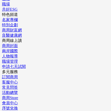
職場
共好ESG
特色頻道
名家專欄
特別企劃
商周財富網
良醫健康網
商周線上讀
商周封面
兩岸國際
人物報導
職場管理
申請七天試閱
多元服務
訂閱商周
客服中心
常見問答
活動總覽
商周Store
會員中心
序號兌換