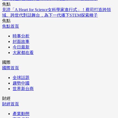
焦點
見證「A Heart for Science女科學家進行式」！蔡司打造跨領
域、跨世代對話舞台，為下一代播下STEM探索種子
焦點
焦點首頁
時事分析
封面故事
今日最新
大家都在看
國際
國際首頁
全球話題
趨勢中國
世界新台商
財經
財經首頁
產業動態