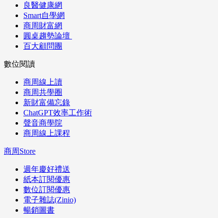
良醫健康網
Smart自學網
商周財富網
圓桌趨勢論壇
百大顧問團
數位閱讀
商周線上讀
商周共學圈
新財富備忘錄
ChatGPT效率工作術
聲音商學院
商周線上課程
商周Store
週年慶好禮送
紙本訂閱優惠
數位訂閱優惠
電子雜誌(Zinio)
暢銷圖書