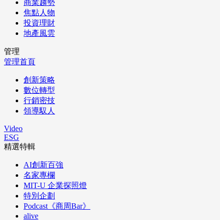
商業趨勢
焦點人物
投資理財
地產風雲
管理
管理首頁
創新策略
數位轉型
行銷密技
領導馭人
Video
ESG
精選特輯
AI創新百強
名家專欄
MIT-U 企業探照燈
特別企劃
Podcast《商周Bar》
alive