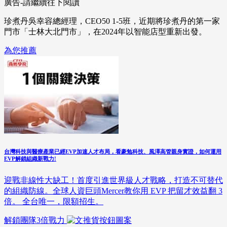
廣告-請繼續往下閱讀
珍煮丹吳幸容總經理，CEO50 1-5班，近期將珍煮丹的第一家
門市「士林大北門市」，在2024年以智能店型重新出發。​
為您推薦
台灣科技與醫療產業已經EVP加速人才布局，看豪勉科技、風澤高管親身實證，如何運用
EVP解鎖組織新戰力!
迎戰非線性大缺工！首度引進世界級人才戰略，打造不可替代
的組織防線。全球人資巨頭Mercer教你用 EVP 把留才效益翻 3
倍。 全台唯一，限額招生。
解鎖團隊3倍戰力