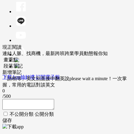
現正閱讀
連結人脈、找商機，最新跨班跨業學員動態報你知
畫重點
段落筆記
新增筆記
下載App抽好禮
訂閱電子報
「請稍等」英文別直接中翻英說please wait a minute！一次掌
握，常用的電話對談英文
0
/500
不公開分類
公開分類
儲存