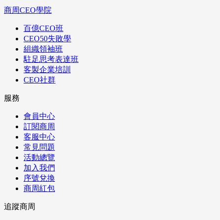
商周CEO學院
百億CEO班
CEO50失敗學
組織領袖班
駐足思考表達班
客製企業培訓
CEO社群
服務
會員中心
訂閱商周
客服中心
常見問題
活動總覽
加入我們
序號兌換
商周紅包
追蹤商周