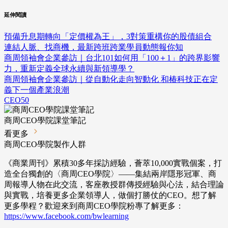
延伸閱讀
預備升息期轉向「定價權為王」，3對策重構你的股債組合
連結人脈、找商機，最新跨班跨業學員動態報你知
商周領袖會企業參訪｜台北101如何用「100＋1」的跨界影響
力，重新定義全球永續與新領導學？
商周領袖會企業參訪｜從自動化走向智動化 和椿科技正在定
義下一個產業浪潮
CEO50
商周CEO學院課堂筆記
看更多
商周CEO學院製作人群
《商業周刊》累積30多年採訪經驗，薈萃10,000實戰個案，打
造全台獨創的〈商周CEO學院〉——集結兩岸隱形冠軍、商
周報導人物在此交流，客座教授群傳授經驗與心法，結合理論
與實戰，培養更多企業領導人，做個打勝仗的CEO。想了解
更多學程？歡迎來到商周CEO學院粉專了解更多：
https://www.facebook.com/bwlearning