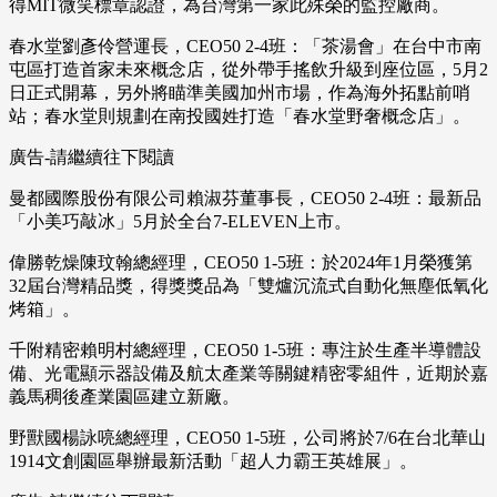
得MIT微笑標章認證，為台灣第一家此殊榮的監控廠商。
春水堂劉彥伶營運長，CEO50 2-4班：「茶湯會」在台中市南
屯區打造首家未來概念店，從外帶手搖飲升級到座位區，5月2
日正式開幕，另外將瞄準美國加州市場，作為海外拓點前哨
站；春水堂則規劃在南投國姓打造「春水堂野奢概念店」。
廣告-請繼續往下閱讀
曼都國際股份有限公司賴淑芬董事長，CEO50 2-4班：最新品
「小美巧敲冰」5月於全台7-ELEVEN上市。
偉勝乾燥陳玟翰總經理，CEO50 1-5班：於2024年1月榮獲第
32屆台灣精品獎，得獎獎品為「雙爐沉流式自動化無塵低氧化
烤箱」。
千附精密賴明村總經理，CEO50 1-5班：專注於生產半導體設
備、光電顯示器設備及航太產業等關鍵精密零組件，近期於嘉
義馬稠後產業園區建立新廠。
野獸國楊詠喨總經理，CEO50 1-5班，公司將於7/6在台北華山
1914文創園區舉辦最新活動「超人力霸王英雄展」。