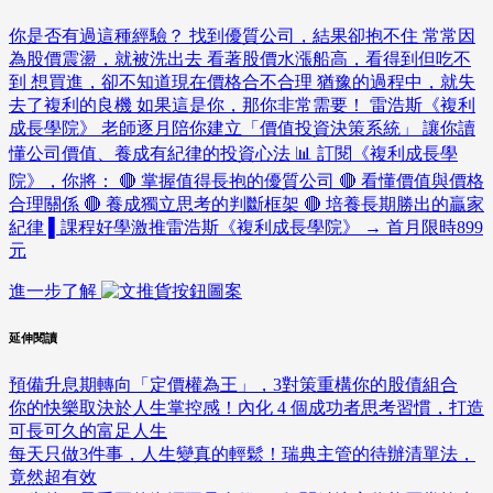
你是否有過這種經驗？ 找到優質公司，結果卻抱不住 常常因
為股價震盪，就被洗出去 看著股價水漲船高，看得到但吃不
到 想買進，卻不知道現在價格合不合理 猶豫的過程中，就失
去了複利的良機 如果這是你，那你非常需要！ 雷浩斯《複利
成長學院》 老師逐月陪你建立「價值投資決策系統」 讓你讀
懂公司價值、養成有紀律的投資心法 📊 訂閱《複利成長學
院》，你將： 🔴 掌握值得長抱的優質公司 🔴 看懂價值與價格
合理關係 🔴 養成獨立思考的判斷框架 🔴 培養長期勝出的贏家
紀律 ▌課程好學激推雷浩斯《複利成長學院》 → 首月限時899
元
進一步了解
延伸閱讀
預備升息期轉向「定價權為王」，3對策重構你的股債組合
你的快樂取決於人生掌控感！內化 4 個成功者思考習慣，打造
可長可久的富足人生
每天只做3件事，人生變真的輕鬆！瑞典主管的待辦清單法，
竟然超有效