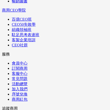
暢銷圖書
商周CEO學院
百億CEO班
CEO50失敗學
組織領袖班
駐足思考表達班
客製企業培訓
CEO社群
服務
會員中心
訂閱商周
客服中心
常見問題
活動總覽
加入我們
序號兌換
商周紅包
追蹤商周