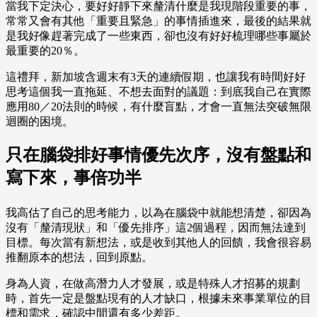
當我下定決心，要好好靜下來釐清什麼是我現階段重要的事，
常常又會有其他「重要且緊急」的事情插進來，最後的結果就
是我好像趕著完成了一些東西，卻也沒有好好梳理哪些事屬於
最重要的20％。
這禮拜，新加坡含週末有3天的連續假期，也讓我有時間好好
思考這個我一直拖延、不想去面對的議題：到底我自己在實際
應用80／20法則的時候，有什麼盲點，才會一直無法突破無限
迴圈的困境。
只在腦袋排好事情優先次序，沒有盤點和
寫下來，事倍功半
我高估了自己的思考能力，以為在腦袋中就能想清楚，卻因為
沒有「釐清現狀」和「優先排序」這2個過程，因而無法達到
目標。每次當有新想法，或是收到其他人的回饋，我會很容易
推翻原本的想法，回到原點。
身為人資，在做高潛力人才發展，或是特殊人才招募的規劃
時，首先一定是盤點現有的人才缺口，根據未來事業單位的目
標和需求，確認中間還有多少差距。