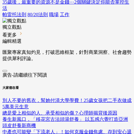
35歲後，最重要的資源不是金錢⋯2個關鍵決定你能否掌控生
活
帕雷托法則
80/20法則
職場
工作
獨立觀點
看更多
編輯精選
匯聚專家真知灼見，打破思維框架，針對商業洞察、社會趨勢
提供犀利評論。
廣告-請繼續往下閱讀
大家都在看
別人不要的舊衣，幫她付清大學學費！25歲女孩把二手衣做成
5萬美元生意
總是愛上相似的人、承受相似的傷？心理師揭背後原因
養生新風口，「移花宮古法頭湯舒養」 以五感六覺打造亞洲
頭皮舒養新商機
中產也可能變「下流老人」！如何克服金錢焦慮、存到安心退