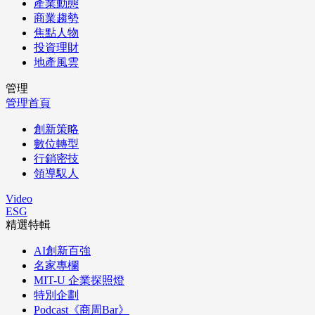
產業動態
商業趨勢
焦點人物
投資理財
地產風雲
管理
管理首頁
創新策略
數位轉型
行銷密技
領導馭人
Video
ESG
精選特輯
AI創新百強
名家專欄
MIT-U 企業探照燈
特別企劃
Podcast《商周Bar》