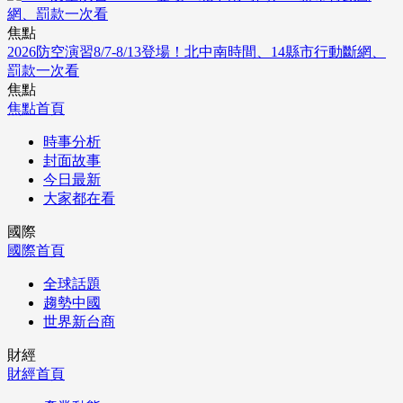
焦點
2026防空演習8/7-8/13登場！北中南時間、14縣市行動斷網、
罰款一次看
焦點
焦點首頁
時事分析
封面故事
今日最新
大家都在看
國際
國際首頁
全球話題
趨勢中國
世界新台商
財經
財經首頁