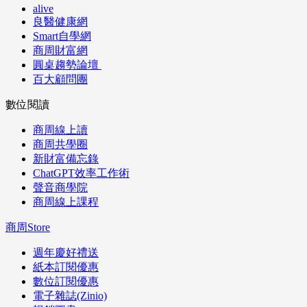
alive
良醫健康網
Smart自學網
商周財富網
圓桌趨勢論壇
百大顧問團
數位閱讀
商周線上讀
商周共學圈
新財富備忘錄
ChatGPT效率工作術
聲音商學院
商周線上課程
商周Store
週年慶好禮送
紙本訂閱優惠
數位訂閱優惠
電子雜誌(Zinio)