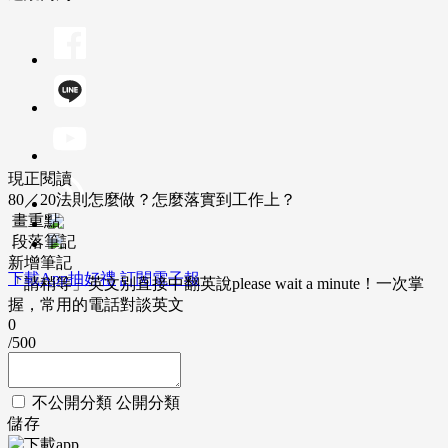
現正閱讀
80／20法則怎麼做？怎麼落實到工作上？
畫重點
段落筆記
新增筆記
下載App抽好禮
訂閱電子報
「請稍等」英文別直接中翻英說please wait a minute！一次掌
握，常用的電話對談英文
0
/500
不公開分類
公開分類
儲存