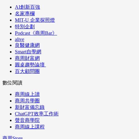
AI創新百強
名家專欄
MIT-U 企業探照燈
特別企劃
Podcast《商周Bar》
alive
良醫健康網
Smart自學網
商周財富網
圓桌趨勢論壇
百大顧問團
數位閱讀
商周線上讀
商周共學圈
新財富備忘錄
ChatGPT效率工作術
聲音商學院
商周線上課程
商周Store