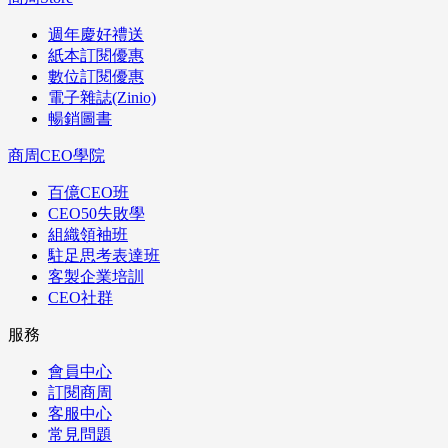
週年慶好禮送
紙本訂閱優惠
數位訂閱優惠
電子雜誌(Zinio)
暢銷圖書
商周CEO學院
百億CEO班
CEO50失敗學
組織領袖班
駐足思考表達班
客製企業培訓
CEO社群
服務
會員中心
訂閱商周
客服中心
常見問題