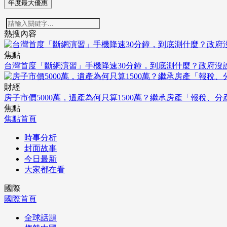
年度最大優惠
熱搜內容
焦點
台灣首度「斷網演習」手機降速30分鐘，到底測什麼？政府沒
財經
房子市價5000萬，遺產為何只算1500萬？繼承房產「報稅、
焦點
焦點首頁
時事分析
封面故事
今日最新
大家都在看
國際
國際首頁
全球話題