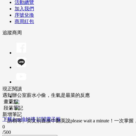
活動總覽
加入我們
序號兌換
商周紅包
追蹤商周
現正閱讀
遇到辦公室薪水小偷，生氣是最菜的反應
畫重點
段落筆記
新增筆記
下載App抽好禮
訂閱電子報
「請稍等」英文別直接中翻英說please wait a minute！一
0
/500