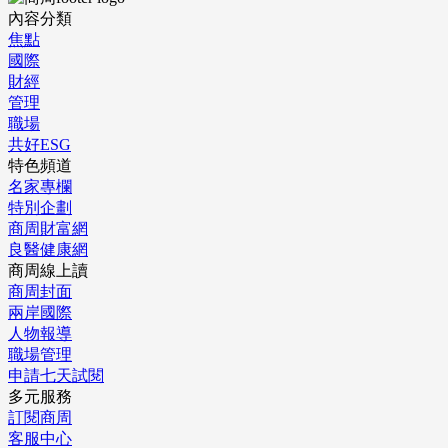
內容分類
焦點
國際
財經
管理
職場
共好ESG
特色頻道
名家專欄
特別企劃
商周財富網
良醫健康網
商周線上讀
商周封面
兩岸國際
人物報導
職場管理
申請七天試閱
多元服務
訂閱商周
客服中心