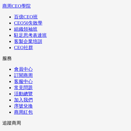
商周CEO學院
百億CEO班
CEO50失敗學
組織領袖班
駐足思考表達班
客製企業培訓
CEO社群
服務
會員中心
訂閱商周
客服中心
常見問題
活動總覽
加入我們
序號兌換
商周紅包
追蹤商周