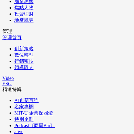
商業趨勢
焦點人物
投資理財
地產風雲
管理
管理首頁
創新策略
數位轉型
行銷密技
領導馭人
Video
ESG
精選特輯
AI創新百強
名家專欄
MIT-U 企業探照燈
特別企劃
Podcast《商周Bar》
alive