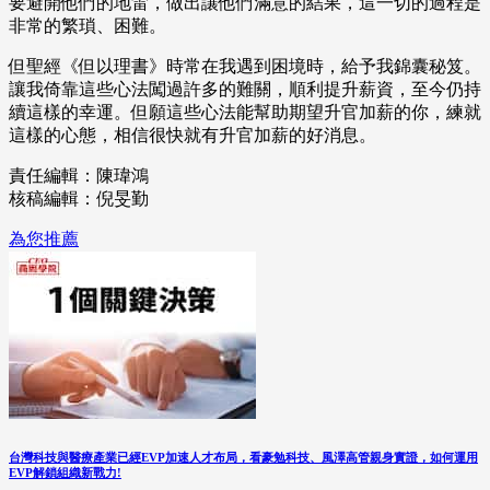
要避開他們的地雷，做出讓他們滿意的結果，這一切的過程是
非常的繁瑣、困難。
但聖經《但以理書》時常在我遇到困境時，給予我錦囊秘笈。
讓我倚靠這些心法闖過許多的難關，順利提升薪資，至今仍持
續這樣的幸運。但願這些心法能幫助期望升官加薪的你，練就
這樣的心態，相信很快就有升官加薪的好消息。
責任編輯：陳瑋鴻
核稿編輯：倪旻勤
為您推薦
台灣科技與醫療產業已經EVP加速人才布局，看豪勉科技、風澤高管親身實證，如何運用
EVP解鎖組織新戰力!