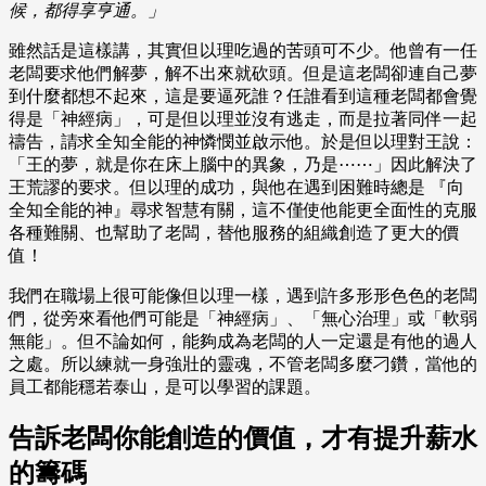
候，都得享亨通。」
雖然話是這樣講，其實但以理吃過的苦頭可不少。他曾有一任
老闆要求他們解夢，解不出來就砍頭。但是這老闆卻連自己夢
到什麼都想不起來，這是要逼死誰？任誰看到這種老闆都會覺
得是「神經病」，可是但以理並沒有逃走，而是拉著同伴一起
禱告，請求全知全能的神憐憫並啟示他。於是但以理對王說：
「王的夢，就是你在床上腦中的異象，乃是⋯⋯」因此解決了
王荒謬的要求。但以理的成功，與他在遇到困難時總是 『向
全知全能的神』尋求智慧有關，這不僅使他能更全面性的克服
各種難關、也幫助了老闆，替他服務的組織創造了更大的價
值！
我們在職場上很可能像但以理一樣，遇到許多形形色色的老闆
們，從旁來看他們可能是「神經病」、「無心治理」或「軟弱
無能」。但不論如何，能夠成為老闆的人一定還是有他的過人
之處。所以練就一身強壯的靈魂，不管老闆多麼刁鑽，當他的
員工都能穩若泰山，是可以學習的課題。
告訴老闆你能創造的價值，才有提升薪水
的籌碼