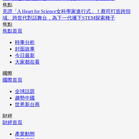
焦點
見證「A Heart for Science女科學家進行式」！蔡司打造跨領
域、跨世代對話舞台，為下一代播下STEM探索種子
焦點
焦點首頁
時事分析
封面故事
今日最新
大家都在看
國際
國際首頁
全球話題
趨勢中國
世界新台商
財經
財經首頁
產業動態