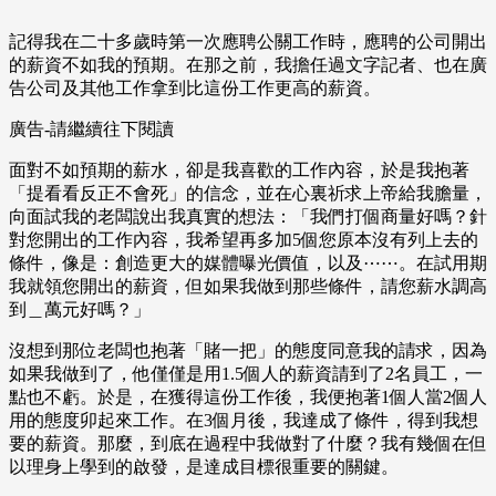
記得我在二十多歲時第一次應聘公關工作時，應聘的公司開出
的薪資不如我的預期。在那之前，我擔任過文字記者、也在廣
告公司及其他工作拿到比這份工作更高的薪資。
廣告-請繼續往下閱讀
面對不如預期的薪水，卻是我喜歡的工作內容，於是我抱著
「提看看反正不會死」的信念，並在心裏祈求上帝給我膽量，
向面試我的老闆說出我真實的想法：「我們打個商量好嗎？針
對您開出的工作內容，我希望再多加5個您原本沒有列上去的
條件，像是：創造更大的媒體曝光價值，以及⋯⋯。在試用期
我就領您開出的薪資，但如果我做到那些條件，請您薪水調高
到＿萬元好嗎？」
沒想到那位老闆也抱著「賭一把」的態度同意我的請求，因為
如果我做到了，他僅僅是用1.5個人的薪資請到了2名員工，一
點也不虧。於是，在獲得這份工作後，我便抱著1個人當2個人
用的態度卯起來工作。在3個月後，我達成了條件，得到我想
要的薪資。那麼，到底在過程中我做對了什麼？我有幾個在但
以理身上學到的啟發，是達成目標很重要的關鍵。