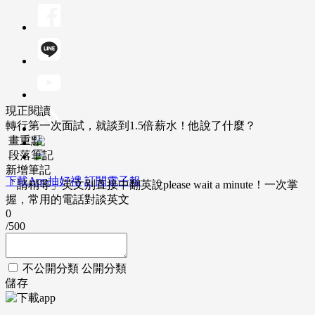
現正閱讀
轉行第一次面試，就談到1.5倍薪水！他說了什麼？
畫重點
段落筆記
新增筆記
下載App抽好禮
訂閱電子報
「請稍等」英文別直接中翻英說please wait a minute！一次掌
握，常用的電話對談英文
0
/500
不公開分類
公開分類
儲存