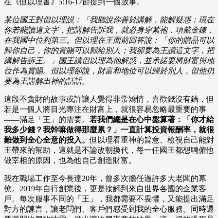
在《但以理書》5:16-17節提到一個故事。
某位國王對但以理説：「我聽說你善於講解，能解疑惑；現在
你若能讀這文字，把講解告訴我，就必身穿紫袍，項戴金鍊，
在我國中位列第三。但以理在王面前回答說：「你的贈品可以
歸你自己，你的賞賜可以歸給別人；我卻要為王讀這文字，把
講解告訴王。」國王請但以理為他解惑，並承諾要將財富與地
位作為賞賜。但以理卻說，財富和地位可以歸於別人，但他仍
要為王講解出神的話語。
這段不貪財的故事或許讓人覺得非常矯情，喜歡錢沒有錯，但
若是一個人將目光專注在財富上，就很容易忽略最重要的事
——滿足「王」的需要。
若我們總是在心中盤算著：「你才給
我多少錢？我幹嘛做得那麼累？」一直計算投資報酬率，就很
難做到全心全意的投入。
但以理看重神的旨意、檢視自己能對
王帶來的幫助，這就是不論改朝換代，每一任國王都想聘僱他
做宰相的原因，也為他自己創造財富。
我在職場工作至今長達20年，曾多次擔任過許多大老闆的幕
僚。2019年自行創業後，更是接觸到來自世界各國的企業客
戶。每次服事不同的「王」，我都需要不畏懼，又能提出滿足
對方的諫言，讓老闆們、客戶們感受到我的全心服務。同時還