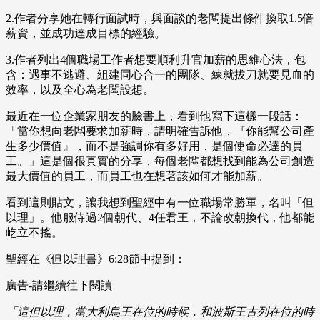
2.作者分享她在轉行面試時，與面談的老闆提出條件換取1.5倍
薪資，並成功達成目標的經驗。
3.作者列出4個職場工作者想要順利升官加薪的思維心法，包
含：遇事不逃避、組建同心合一的團隊、練就拔刀就要見血的
效率，以及全心為老闆設想。
最近在一位企業家朋友的臉書上，看到他寫下這樣一段話：
「當你想向老闆要求加薪時，請明確告訴他，『你能幫公司產
生多少價值』，而不是強調你有多好用，是個使命必達的員
工。」這是個很真實的分享，每個老闆都想找到能為公司創造
最大價值的員工，而員工也在想著該如何才能加薪。
看到這則貼文，讓我想到聖經中有一位職場常勝軍，名叫「但
以理」。他服侍過2個朝代、4任君王，不論改朝換代，他都能
屹立不搖。
聖經在《但以理書》6:28節中提到：
廣告-請繼續往下閱讀
「這但以理，當大利烏王在位的時候，和波斯王古列在位的時