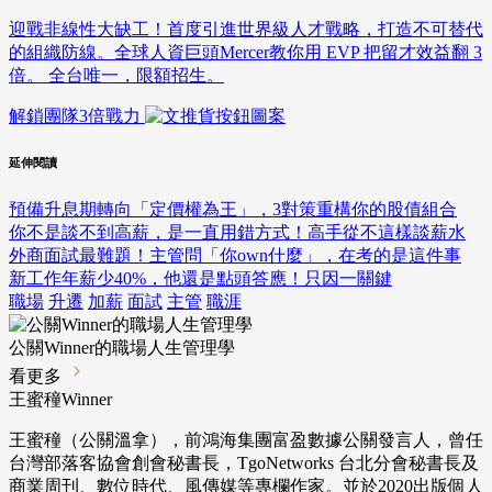
迎戰非線性大缺工！首度引進世界級人才戰略，打造不可替代
的組織防線。全球人資巨頭Mercer教你用 EVP 把留才效益翻 3
倍。 全台唯一，限額招生。
解鎖團隊3倍戰力
延伸閱讀
預備升息期轉向「定價權為王」，3對策重構你的股債組合
你不是談不到高薪，是一直用錯方式！高手從不這樣談薪水
外商面試最難題！主管問「你own什麼」，在考的是這件事
新工作年薪少40%，他還是點頭答應！只因一關鍵
職場
升遷
加薪
面試
主管
職涯
公關Winner的職場人生管理學
看更多
王蜜穜Winner
王蜜穜（公關溫拿），前鴻海集團富盈數據公關發言人，曾任
台灣部落客協會創會秘書長，TgoNetworks 台北分會秘書長及
商業周刊、數位時代、風傳媒等專欄作家。並於2020出版個人