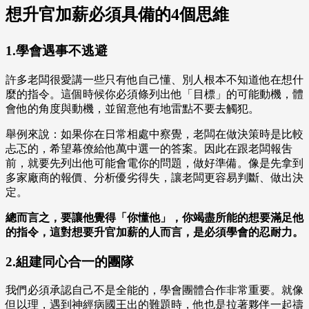
想升官加薪必須具備的4個思維
1.學會遇事不逃避
許多老闆很愛講一些只有他自己懂、別人根本不知道他在想什
麼的指令。這個時候你必須條列出他「目標」的可能動機，體
會他的角度與動機，並留意他有地雷點不要去觸犯。
舉例來說：如果你在日常相處中察覺，老闆在做決策時是比較
忐忑的，希望幕僚給他萬中選一的答案。因此在跟老闆報吿
前，就要先列出他可能會電你的問題，做好準備。像是先拿到
多家廠商的報價、分析優劣得失，讓老闆更容易判斷、做出決
定。
總而言之，要讓他覺得「你懂他」，你竭盡所能的想要滿足他
的指令，這對想要升官加薪的人而言，是必須學會的忍耐力。
2.組建同心合一的團隊
我們必須承認自己不是全能的，學會團體合作非常重要。就像
但以理，遇到神經病國王出的難題時，他也是拉著夥伴一起禱