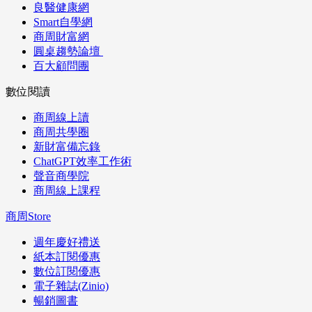
良醫健康網
Smart自學網
商周財富網
圓桌趨勢論壇
百大顧問團
數位閱讀
商周線上讀
商周共學圈
新財富備忘錄
ChatGPT效率工作術
聲音商學院
商周線上課程
商周Store
週年慶好禮送
紙本訂閱優惠
數位訂閱優惠
電子雜誌(Zinio)
暢銷圖書