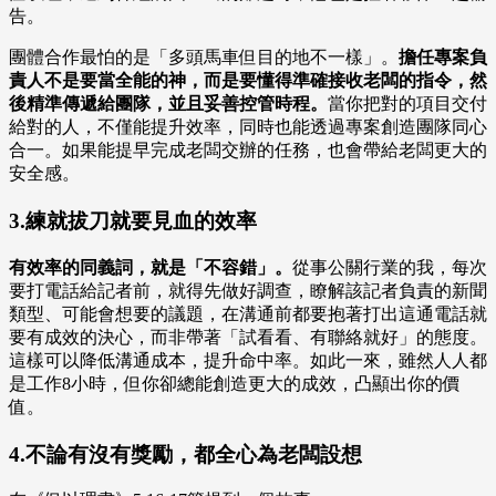
告。
團體合作最怕的是「多頭馬車但目的地不一樣」。
擔任專案負
責人不是要當全能的神，而是要懂得準確接收老闆的指令，然
後精準傳遞給團隊，並且妥善控管時程。
當你把對的項目交付
給對的人，不僅能提升效率，同時也能透過專案創造團隊同心
合一。如果能提早完成老闆交辦的任務，也會帶給老闆更大的
安全感。
3.練就拔刀就要見血的效率
有效率的同義詞，就是「不容錯」。
從事公關行業的我，每次
要打電話給記者前，就得先做好調查，瞭解該記者負責的新聞
類型、可能會想要的議題，在溝通前都要抱著打出這通電話就
要有成效的決心，而非帶著「試看看、有聯絡就好」的態度。
這樣可以降低溝通成本，提升命中率。如此一來，雖然人人都
是工作8小時，但你卻總能創造更大的成效，凸顯出你的價
值。
4.不論有沒有獎勵，都全心為老闆設想