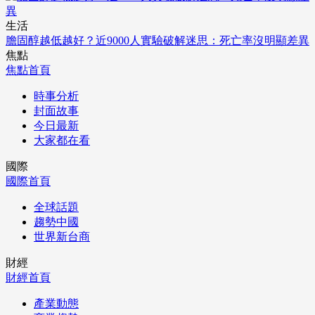
生活
膽固醇越低越好？近9000人實驗破解迷思：死亡率沒明顯差異
焦點
焦點首頁
時事分析
封面故事
今日最新
大家都在看
國際
國際首頁
全球話題
趨勢中國
世界新台商
財經
財經首頁
產業動態