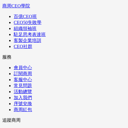
商周CEO學院
百億CEO班
CEO50失敗學
組織領袖班
駐足思考表達班
客製企業培訓
CEO社群
服務
會員中心
訂閱商周
客服中心
常見問題
活動總覽
加入我們
序號兌換
商周紅包
追蹤商周