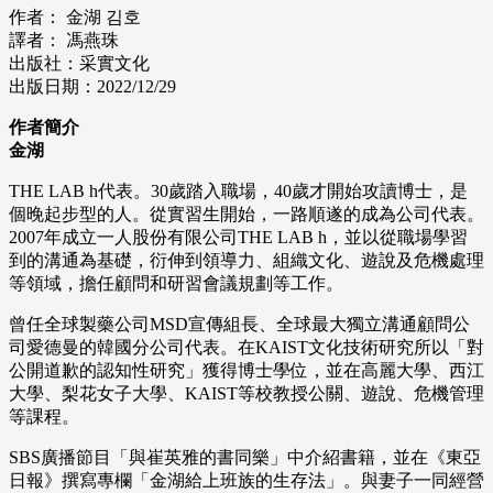
作者： 金湖 김호
譯者： 馮燕珠
出版社：采實文化
出版日期：2022/12/29
作者簡介
金湖
THE LAB h代表。30歲踏入職場，40歲才開始攻讀博士，是
個晚起步型的人。從實習生開始，一路順遂的成為公司代表。
2007年成立一人股份有限公司THE LAB h，並以從職場學習
到的溝通為基礎，衍伸到領導力、組織文化、遊說及危機處理
等領域，擔任顧問和研習會議規劃等工作。
曾任全球製藥公司MSD宣傳組長、全球最大獨立溝通顧問公
司愛德曼的韓國分公司代表。在KAIST文化技術研究所以「對
公開道歉的認知性研究」獲得博士學位，並在高麗大學、西江
大學、梨花女子大學、KAIST等校教授公關、遊說、危機管理
等課程。
SBS廣播節目「與崔英雅的書同樂」中介紹書籍，並在《東亞
日報》撰寫專欄「金湖給上班族的生存法」。與妻子一同經營