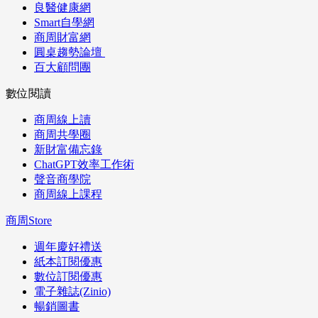
良醫健康網
Smart自學網
商周財富網
圓桌趨勢論壇
百大顧問團
數位閱讀
商周線上讀
商周共學圈
新財富備忘錄
ChatGPT效率工作術
聲音商學院
商周線上課程
商周Store
週年慶好禮送
紙本訂閱優惠
數位訂閱優惠
電子雜誌(Zinio)
暢銷圖書