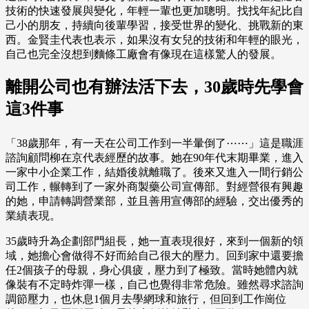
技術的快速發展與變化，年輕一輩也更加聰明。找找年紀比自
己小的朋友，持續向後輩學習，接受世界的變化、挑戰新的東
西。金賢圭代表也表示，如果沒有女兒的技術和年輕的眼光，
自己也完全沒想到麵條工廠會有像現在這樣驚人的發展。
離開公司也有辦法活下去，30歲時先學會
這3件事
「38歲那年，有一天在公司工作到一半暈倒了⋯⋯」這是職涯
諮詢顧問柳在京代表經歷的故事。她在90年代末期畢業，進入
一家中小企業工作，結婚後就離職了。後來又進入一間行銷公
司工作，輾轉到了一家外商製藥公司宣傳部。對經營很有興趣
的她，申請轉調營業部，並且善用宣傳部的經驗，交出優秀的
業績表現。
35歲時升為企劃部門組長，她一直表現很好，來到一個新的領
域，她擔心會做得不好而給自己很大的壓力。回到家中還要擔
任2個孩子的母親，身心俱疲，壓力到了極致。當時她體內就
像裝有不定時炸彈一樣，自己也覺得非常危險。雖然尋求諮詢
調節壓力，也休息1個月去學網球和旅行，但回到工作崗位