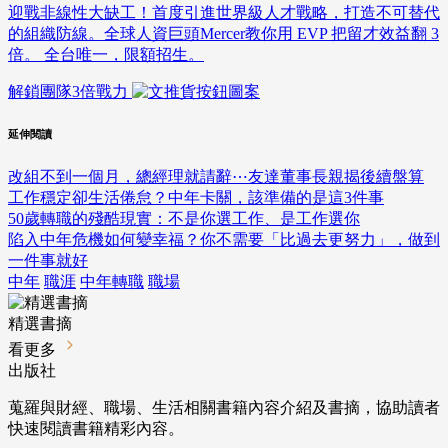
迎戰非線性大缺工！首度引進世界級人才戰略，打造不可替代
的組織防線。全球人資巨頭Mercer教你用 EVP 把留才效益翻 3
倍。 全台唯一，限額招生。
解鎖團隊3倍戰力
延伸閱讀
改組不到一個月，總經理就請辭⋯友達董事長親揭後續盤算
工作穩定卻生活倦怠？中年卡關，該準備的是這3件事
50歲轉職的殘酷現實：不是你選工作、是工作選你
陷入中年危機如何變幸福？你不需要「比過去更努力」，做到
一件事就好
中年
職涯
中年轉職
職場
精選書摘
看更多
出版社
蒐羅與財經、職場、生活相關書籍內容介紹及書摘，協助讀者
快速閱讀書籍精彩內容。