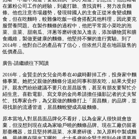
在澱粉公司工作的經驗，到處打聽、查找資料，努力改良麵
條。他也注意市場趨勢，發現韓國人的主食正從米食變成麵
食，但在吃麵時，較難像吃飯一樣會搭配其他料理，因此要克
服營養問題。在製作麵條的過程中，他把平常當小菜吃的泡
菜、韭菜、甜南瓜、洋蔥等磨碎後加入進去，添加礦物質和膳
食纖維，製做更健康的麵條。他堅持不懈的進行實驗。到了
2014年，他對自己的產品有了信心，但依然只是在地區販售的
低價產品。
廣告-請繼續往下閱讀
2016年，金賢圭的女兒金尚希在40歲時辭掉工作，投身家中麵
條事業。她把父親做的麵條分送給同事和朋友吃，結果大受好
評。親友們紛紛建議不要只在居昌販售，甚至有朋友要幫忙介
紹生意。喜歡電影、寫文章的金尚希請擔任攝影記者的丈夫幫
忙、找專家合作，為父親做的麵條打上「居昌麵」的品牌，並
尋找新的流通管道，居昌麵蛻變成高級麵條。
原本當地人對居昌面品牌化不看好，以為金家人很快就會放
棄，但沒想到現在成為家喻戶曉的麵條品牌。現在工廠仍留著
那臺機器，並且堅持將蔬菜、水果磨碎後，加入原料中製成麵
條，最後攤在陽光下曬乾。七十多歲的金賢圭想到今後還要再