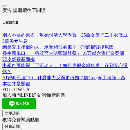
廣告-請繼續往下閱讀
大家都在看
別人不要的舊衣，幫她付清大學學費！25歲女孩把二手衣做成
5萬美元生意
總是愛上相似的人、承受相似的傷？心理師揭背後原因
養生新風口，「移花宮古法頭湯舒養」 以五感六覺打造亞洲
頭皮舒養新商機
中產也可能變「下流老人」！如何克服金錢焦慮、存到安心退
休？
AI智商已達130，什麼能力反而更值錢？前Google工程師：基
本功才是關鍵
FOLLOW US
加入商周LINE好友 秒懂新商業
立即註冊
獲得免費閱讀點數
付費訂閱