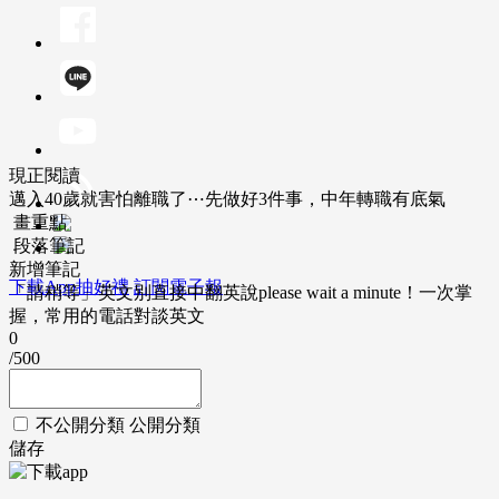
現正閱讀
邁入40歲就害怕離職了⋯先做好3件事，中年轉職有底氣
畫重點
段落筆記
新增筆記
下載App抽好禮
訂閱電子報
「請稍等」英文別直接中翻英說please wait a minute！一次掌
握，常用的電話對談英文
0
/500
不公開分類
公開分類
儲存