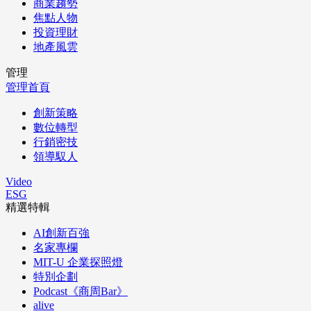
商業趨勢
焦點人物
投資理財
地產風雲
管理
管理首頁
創新策略
數位轉型
行銷密技
領導馭人
Video
ESG
精選特輯
AI創新百強
名家專欄
MIT-U 企業探照燈
特別企劃
Podcast《商周Bar》
alive