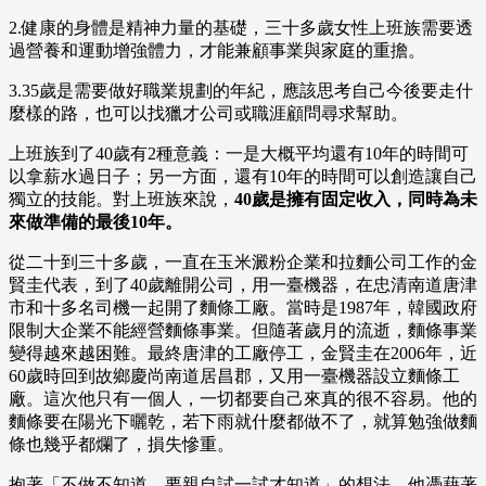
2.健康的身體是精神力量的基礎，三十多歲女性上班族需要透
過營養和運動增強體力，才能兼顧事業與家庭的重擔。
3.35歲是需要做好職業規劃的年紀，應該思考自己今後要走什
麼樣的路，也可以找獵才公司或職涯顧問尋求幫助。
上班族到了40歲有2種意義：一是大概平均還有10年的時間可
以拿薪水過日子；另一方面，還有10年的時間可以創造讓自己
獨立的技能。對上班族來說，
40歲是擁有固定收入，同時為未
來做準備的最後10年。
從二十到三十多歲，一直在玉米澱粉企業和拉麵公司工作的金
賢圭代表，到了40歲離開公司，用一臺機器，在忠清南道唐津
市和十多名司機一起開了麵條工廠。當時是1987年，韓國政府
限制大企業不能經營麵條事業。但隨著歲月的流逝，麵條事業
變得越來越困難。最終唐津的工廠停工，金賢圭在2006年，近
60歲時回到故鄉慶尚南道居昌郡，又用一臺機器設立麵條工
廠。這次他只有一個人，一切都要自己來真的很不容易。他的
麵條要在陽光下曬乾，若下雨就什麼都做不了，就算勉強做麵
條也幾乎都爛了，損失慘重。
抱著「不做不知道，要親自試一試才知道」的想法，他憑藉著