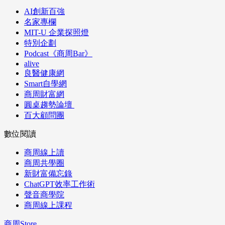
AI創新百強
名家專欄
MIT-U 企業探照燈
特別企劃
Podcast《商周Bar》
alive
良醫健康網
Smart自學網
商周財富網
圓桌趨勢論壇
百大顧問團
數位閱讀
商周線上讀
商周共學圈
新財富備忘錄
ChatGPT效率工作術
聲音商學院
商周線上課程
商周Store