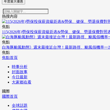
年度最大優惠
熱搜內容
焦點
115(2026年)勞保投保薪資級距表&勞保、健保、勞退保費對照
焦點
白海豚颱風動態》週末最接近台灣！最新路徑、颱風假機率一
焦點
焦點首頁
時事分析
封面故事
今日最新
大家都在看
國際
國際首頁
全球話題