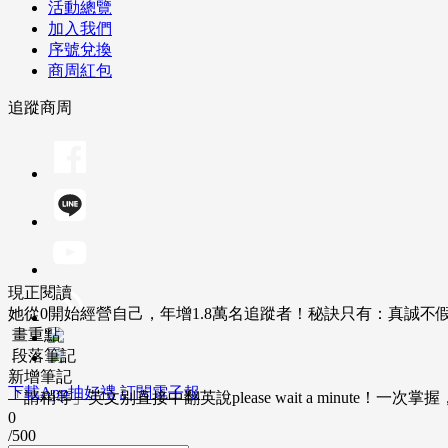
活動總覽
加入我們
序號兌換
商周紅包
追蹤商周
現正閱讀
她從0開始經營自己，年增1.8萬名追蹤者！秘訣只有：真誠不
畫重點
段落筆記
新增筆記
下載App抽好禮
訂閱電子報
「請稍等」英文別直接中翻英說please wait a minute！一
0
/500