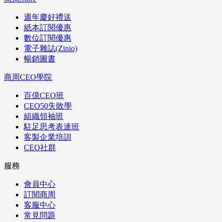
週年慶好禮送
紙本訂閱優惠
數位訂閱優惠
電子雜誌(Zinio)
暢銷圖書
商周CEO學院
百億CEO班
CEO50失敗學
組織領袖班
駐足思考表達班
客製企業培訓
CEO社群
服務
會員中心
訂閱商周
客服中心
常見問題