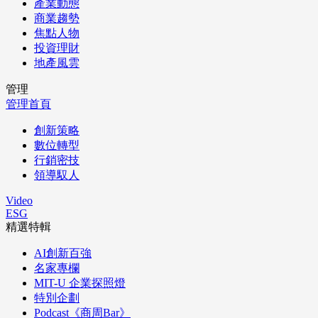
產業動態
商業趨勢
焦點人物
投資理財
地產風雲
管理
管理首頁
創新策略
數位轉型
行銷密技
領導馭人
Video
ESG
精選特輯
AI創新百強
名家專欄
MIT-U 企業探照燈
特別企劃
Podcast《商周Bar》