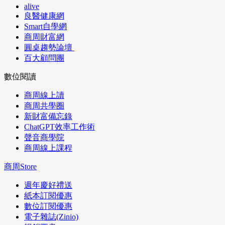
alive
良醫健康網
Smart自學網
商周財富網
圓桌趨勢論壇
百大顧問團
數位閱讀
商周線上讀
商周共學圈
新財富備忘錄
ChatGPT效率工作術
聲音商學院
商周線上課程
商周Store
週年慶好禮送
紙本訂閱優惠
數位訂閱優惠
電子雜誌(Zinio)