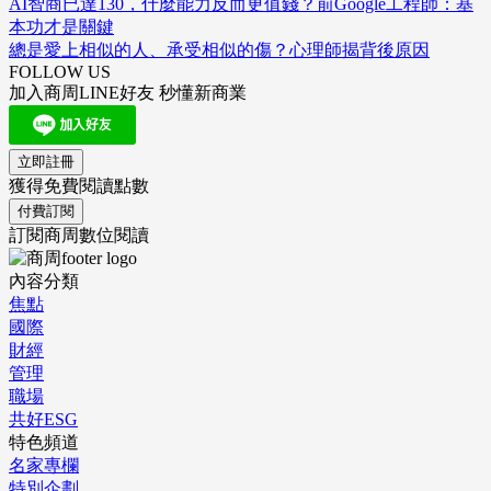
AI智商已達130，什麼能力反而更值錢？前Google工程師：基
本功才是關鍵
總是愛上相似的人、承受相似的傷？心理師揭背後原因
FOLLOW US
加入商周LINE好友 秒懂新商業
立即註冊
獲得免費閱讀點數
付費訂閱
訂閱商周數位閱讀
內容分類
焦點
國際
財經
管理
職場
共好ESG
特色頻道
名家專欄
特別企劃