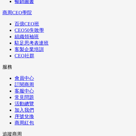
暢銷圖書
商周CEO學院
百億CEO班
CEO50失敗學
組織領袖班
駐足思考表達班
客製企業培訓
CEO社群
服務
會員中心
訂閱商周
客服中心
常見問題
活動總覽
加入我們
序號兌換
商周紅包
追蹤商周