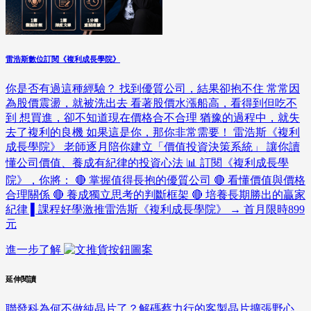
雷浩斯數位訂閱《複利成長學院》
你是否有過這種經驗？ 找到優質公司，結果卻抱不住 常常因
為股價震盪，就被洗出去 看著股價水漲船高，看得到但吃不
到 想買進，卻不知道現在價格合不合理 猶豫的過程中，就失
去了複利的良機 如果這是你，那你非常需要！ 雷浩斯《複利
成長學院》 老師逐月陪你建立「價值投資決策系統」 讓你讀
懂公司價值、養成有紀律的投資心法 📊 訂閱《複利成長學
院》，你將： 🔴 掌握值得長抱的優質公司 🔴 看懂價值與價格
合理關係 🔴 養成獨立思考的判斷框架 🔴 培養長期勝出的贏家
紀律 ▌課程好學激推雷浩斯《複利成長學院》 → 首月限時899
元
進一步了解
延伸閱讀
聯發科為何不做純晶片了？解碼蔡力行的客製晶片擴張野心