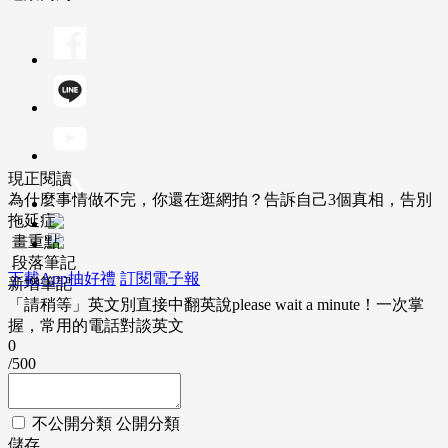
現正閱讀
為什麼事情做不完，你還在逛網拍？告訴自己3個真相，告別
拖延症
畫重點
段落筆記
下載App抽好禮
訂閱電子報
新增筆記
「請稍等」英文別直接中翻英說please wait a minute！一次掌
握，常用的電話對談英文
0
/500
不公開分類
公開分類
儲存