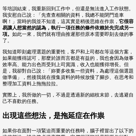
等培訓結束，我重新回到工作中，但還是無法進入工作狀態。
我安慰自己說：「先查查相關的資料，我總不能閉門造車
啊！」當時的我並不知道，這其實是稍後思維在作祟，
它很容
易讓人想當然的認為，執行一項任務的條件依賴於先完成另一
項。
如此一來，我們就有理由推遲那些原本需要即刻去做的事
了。
我知道即刻處理選題的重要性，客戶和上司都在等這個方案，
如果能獲得認可，那麼於誰而言都是有益的，我也會因為做事
效率高、能力出色而受到上司賞識，收入也能獲得增長。但
是，我卻對自己說：「妳要多收集一些資料，為處理這個選題
做準備」，然後我就在搜集資料的時候放慢了腳步、在思考和
整理加工資料上拖拖拉拉。
實際上，我所做的一切，不過是透過新的細枝末節，去逃避自
己不喜歡的任務。
出現這些想法，是拖延症在作祟
如果你在面對一項緊迫而重要的任務時，腦子裡冒出了以下的