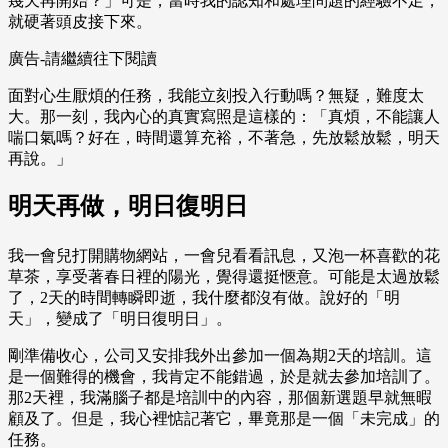
幾天再開始？」可是，當時我的認知和處理問題的經驗不足，
就硬著頭皮接下來。
廣告-請繼續往下閱讀
面對心生厭煩的任務，我能立刻投入行動嗎？無疑，難度太
大。那一刻，我內心的真實寫照是這樣的：「真煩，不能讓人
喘口氣嗎？好在，時間還算充裕，不著急，先放鬆放鬆，明天
再說。」
明天再做，明日復明日
我一會兒打開購物網站，一會兒看看訊息，又泡一杯喜歡的花
草茶，享受著春日裡的陽光，覺得還挺愜意。可能是太過放鬆
了，2天的時間轉瞬即逝，我什麼都沒有做。說好的「明
天」，變成了「明日復明日」。
剛準備收心，公司又安排我外出參加一個為期2天的培訓。這
是一個難得的機會，我肯定不能錯過，於是就去參加培訓了。
那2天裡，我滿腦子都是培訓中的內容，那個新選題早就無暇
顧及了。但是，我心裡惦記著它，畢竟那是一個「未完成」的
任務。