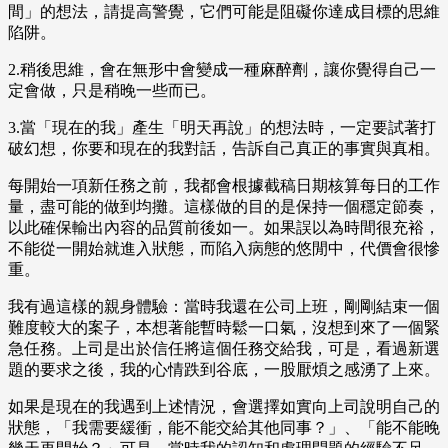
間」的想法，請提高警覺，它們可能是阻礙你達成目標的思維
陷阱。
2.稍後思維，會在無形中會變成一種麻醉劑，讓你覺得自己一
定會做，只是稍晚一些而已。
3.當「現在的我」產生「明天再說」的想法時，一定要試著打
破幻想，你要和現在的我對話，告訴自己真正的事實與真相。
每開始一項新任務之前，我都會根據截稿日期核算每日的工作
量，盡可能的做到均攤。這樣做的目的是保持一個穩定節奏，
以此確保輸出內容的品質前後如一。如果誤以為時間很充裕，
不能從一開始就進入狀態，而陷入病態的悠閒中，代價會很慘
重。
我有過這樣的親身體驗：當時我還在公司上班，剛剛結束一個
難度較大的案子，本想著能暫時鬆一口氣，沒想到來了一個緊
急任務。上司是出於信任將這個任務交給我，可是，看過新選
題的要求之後，我的心情跌到谷底，一股厭煩之感湧了上來。
如果是現在的我遇到上述情況，會選擇如實向上司說明自己的
狀態，「我需要緩衝，能不能交給其他同事？」、「能不能晚