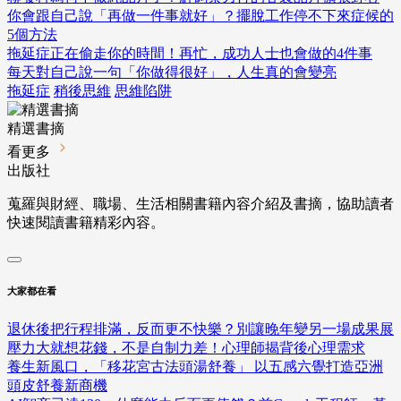
你會跟自己說「再做一件事就好」？擺脫工作停不下來症候的
5個方法
拖延症正在偷走你的時間！再忙，成功人士也會做的4件事
每天對自己說一句「你做得很好」，人生真的會變亮
拖延症
稍後思維
思維陷阱
精選書摘
看更多
出版社
蒐羅與財經、職場、生活相關書籍內容介紹及書摘，協助讀者
快速閱讀書籍精彩內容。
大家都在看
退休後把行程排滿，反而更不快樂？別讓晚年變另一場成果展
壓力大就想花錢，不是自制力差！心理師揭背後心理需求
養生新風口，「移花宮古法頭湯舒養」 以五感六覺打造亞洲
頭皮舒養新商機