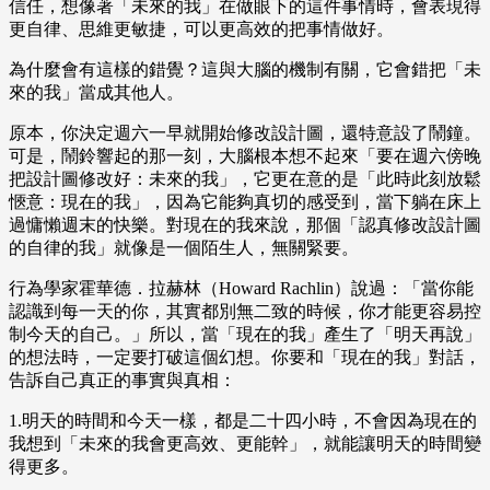
信任，想像著「未來的我」在做眼下的這件事情時，會表現得
更自律、思維更敏捷，可以更高效的把事情做好。
為什麼會有這樣的錯覺？這與大腦的機制有關，它會錯把「未
來的我」當成其他人。
原本，你決定週六一早就開始修改設計圖，還特意設了鬧鐘。
可是，鬧鈴響起的那一刻，大腦根本想不起來「要在週六傍晚
把設計圖修改好：未來的我」，它更在意的是「此時此刻放鬆
愜意：現在的我」，因為它能夠真切的感受到，當下躺在床上
過慵懶週末的快樂。對現在的我來說，那個「認真修改設計圖
的自律的我」就像是一個陌生人，無關緊要。
行為學家霍華德．拉赫林（Howard Rachlin）說過：「當你能
認識到每一天的你，其實都別無二致的時候，你才能更容易控
制今天的自己。」所以，當「現在的我」產生了「明天再說」
的想法時，一定要打破這個幻想。你要和「現在的我」對話，
告訴自己真正的事實與真相：
1.明天的時間和今天一樣，都是二十四小時，不會因為現在的
我想到「未來的我會更高效、更能幹」，就能讓明天的時間變
得更多。