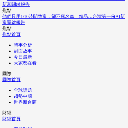
焦點
他們只用1/10時間致富，卻不瘋名車、精品…台灣第一份AI新
富關鍵報告
焦點
焦點首頁
時事分析
封面故事
今日最新
大家都在看
國際
國際首頁
全球話題
趨勢中國
世界新台商
財經
財經首頁