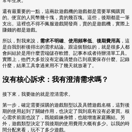
常年生灰。
還有最重要的一點，這兩款遊戲機的遊戲都是需要單獨購買
的。便宜的人民幣幾十塊，貴的幾百塊。這些，後期都是一筆
支出。這裡也不得不佩服遊戲開發商，賣的是遊戲機，實際上
賺錢的都是遊戲。
所以，對我來說，
需求不明確
、
使用頻率低
、
後期費用高
，這
是自我剖析後得出的需求結論。跟這個類似的，就是很多人都
會糾結於是用什麼雲端儲存軟體、記事本或者待辦清單工具。
實際上，他們大多並沒有定義清楚自己到底要保存什麼、記錄
什麼，結果工具拿過來用不了幾天就放著了。
沒有核心訴求：我有澄清需求嗎？
接下來，我要做的就是澄清需求。
第一步，確定需要採購的遊戲類型以及具體遊戲名稱，這對後
期的使用起到了關鍵作用，也決定了我到底有沒有必要買。核
心需求前面也說了，既能鍛鍊身體，也能增進家庭團結。另
外，遊戲類型決定了我後期的使用費用大概有多少。以我的時
間分配來看，玩不了多少遊戲。