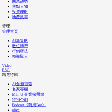
商業趨勢
焦點人物
投資理財
地產風雲
管理
管理首頁
創新策略
數位轉型
行銷密技
領導馭人
Video
ESG
精選特輯
AI創新百強
名家專欄
MIT-U 企業探照燈
特別企劃
Podcast《商周Bar》
alive