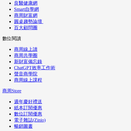
良醫健康網
Smart自學網
商周財富網
圓桌趨勢論壇
百大顧問團
數位閱讀
商周線上讀
商周共學圈
新財富備忘錄
ChatGPT效率工作術
聲音商學院
商周線上課程
商周Store
週年慶好禮送
紙本訂閱優惠
數位訂閱優惠
電子雜誌(Zinio)
暢銷圖書