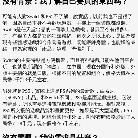
沒有背景：我了解自己要買的東西嗎？
可能有人對Switch和PS5不了解，說實話，以前我也不是很了
解。因為自己本身不喜歡玩遊戲，手機上一個遊戲都沒裝。
Switch是任天堂出品的一個掌上遊戲機，發展至今有很多年
了，有很多人都是它的狂熱粉絲。這次之所以上心，是因為發
現有些體感遊戲和合作闖關遊戲，既能鍛鍊身體，也能增進團
結。作為家裡的「產品」經理，準備剁手。
Switch的主要特點是方便攜帶，而且有些遊戲只能在他們平台
玩，也就是所謂的「獨占」。在中國，現在分國行和外版，外
版主要指的就是日版。根據不同的配置和組合，價格大概在人
民幣2千到3千元左右。
另外就是PS5，實際上這是PS系列的最新款，由索尼
（SONY）出品。和Switch不同，PS5是桌面遊戲主機。它沒
有螢幕，所以需要連接電視機或投影機才能玩。相對來說，
PS5所支援的遊戲品質和畫面更好，如果是玩大型遊戲，PS5
就是不錯的選擇。同樣分國行和外版，剛發布時價格炒到了人
民幣7、8千元，現在價格在5千左右。