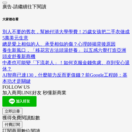
廣告-請繼續往下閱讀
大家都在看
別人不要的舊衣，幫她付清大學學費！25歲女孩把二手衣做成
5萬美元生意
總是愛上相似的人、承受相似的傷？心理師揭背後原因
養生新風口，「移花宮古法頭湯舒養」 以五感六覺打造亞洲
頭皮舒養新商機
中產也可能變「下流老人」！如何克服金錢焦慮、存到安心退
休？
AI智商已達130，什麼能力反而更值錢？前Google工程師：基
本功才是關鍵
FOLLOW US
加入商周LINE好友 秒懂新商業
立即註冊
獲得免費閱讀點數
付費訂閱
訂閱商周數位閱讀