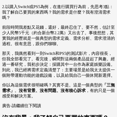
2.以購入Switch或PS5為例，在進行購買行為前，先思考3點：
我了解自己要買的東西嗎？我的需求是什麼？我有澄清需求
嗎？
前段時間我差點又花錢，還好，最終忍住了。要不然，估計至
少人民幣5千元（約合新台幣2.2萬）又出去了。事後想想，其
實我的經歷就是一個典型的需求定義、需求分析、需求澄清的
過程。很有意思，跟你們聊聊。
那天，我偶然看到一則Switch和PS5的測試影片，內容很長，
但我全部看完了。看完後，瞬間對這兩個產品提起了興趣。經
過一番研究，我初步決定：採購其中一台作為家庭娛樂設備。
到此，我已經將需求定義清楚了：主要場景是給我太太提供一
個附帶運動功能的遊戲設備，以及給我自己一個休閒新選擇。
你以為這個需求很明確嗎？其實不是。這是一個典型的
「三無
需求」
。
沒有背景、沒有問題、沒有核心訴求
，有的只是一個
感受和解決方案。
廣告-請繼續往下閱讀