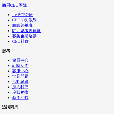
商周CEO學院
百億CEO班
CEO50失敗學
組織領袖班
駐足思考表達班
客製企業培訓
CEO社群
服務
會員中心
訂閱商周
客服中心
常見問題
活動總覽
加入我們
序號兌換
商周紅包
追蹤商周