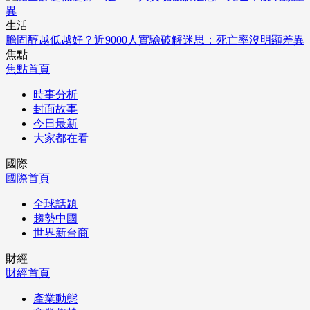
生活
膽固醇越低越好？近9000人實驗破解迷思：死亡率沒明顯差異
焦點
焦點首頁
時事分析
封面故事
今日最新
大家都在看
國際
國際首頁
全球話題
趨勢中國
世界新台商
財經
財經首頁
產業動態