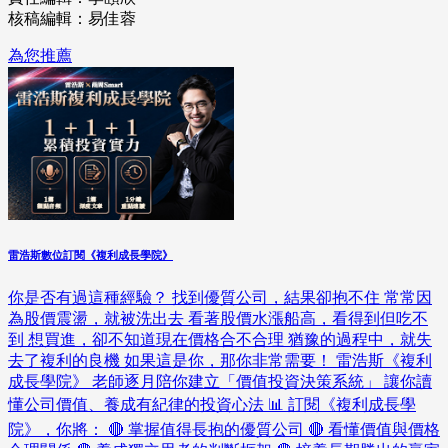
核稿編輯：易佳蓉
為您推薦
雷浩斯數位訂閱《複利成長學院》
你是否有過這種經驗？ 找到優質公司，結果卻抱不住 常常因
為股價震盪，就被洗出去 看著股價水漲船高，看得到但吃不
到 想買進，卻不知道現在價格合不合理 猶豫的過程中，就失
去了複利的良機 如果這是你，那你非常需要！ 雷浩斯《複利
成長學院》 老師逐月陪你建立「價值投資決策系統」 讓你讀
懂公司價值、養成有紀律的投資心法 📊 訂閱《複利成長學
院》，你將： 🔴 掌握值得長抱的優質公司 🔴 看懂價值與價格