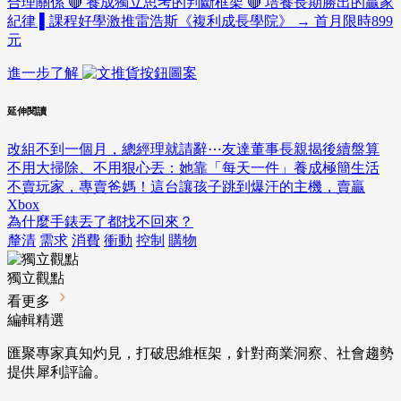
合理關係 🔴 養成獨立思考的判斷框架 🔴 培養長期勝出的贏家
紀律 ▌課程好學激推雷浩斯《複利成長學院》 → 首月限時899
元
進一步了解
延伸閱讀
改組不到一個月，總經理就請辭⋯友達董事長親揭後續盤算
不用大掃除、不用狠心丟：她靠「每天一件」養成極簡生活
不賣玩家，專賣爸媽！這台讓孩子跳到爆汗的主機，賣贏
Xbox
為什麼手錶丟了都找不回來？
釐清
需求
消費
衝動
控制
購物
獨立觀點
看更多
編輯精選
匯聚專家真知灼見，打破思維框架，針對商業洞察、社會趨勢
提供犀利評論。