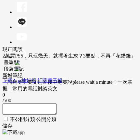
現正閱讀
2萬買PS5，只玩幾天、就擺著生灰？3要點，不再「花錯錢」
畫重點
段落筆記
新增筆記
下載App抽好禮
訂閱電子報
「請稍等」英文別直接中翻英說please wait a minute！一次掌
握，常用的電話對談英文
0
/500
不公開分類
公開分類
儲存