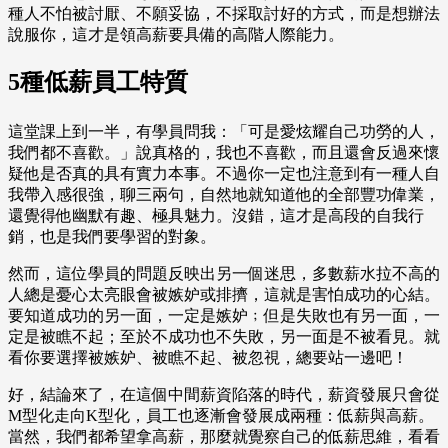
種人不怕被討厭、不願妥協，不採取討好的方式，而是想辦法
說服你，這才是領高薪要具備的高階人際能力。
5種低薪員工特質
這堂課上到一半，有學員問我：「可是愛炫耀自己功勞的人，
我們都不喜歡。」說真格的，我也不喜歡，而且還會反過來懷
疑他是否真的具有實力本事。不過你一定也注意到有一種人自
我帶入感很強，聊三兩句，自然地就知道他的全部豐功偉業，
還覺得他幽默有趣、極具魅力。沒錯，這才是高段的自我行
銷，也是我們要學習的對象。
然而，這位學員的問題反映出另一個迷思，多數薪水拉不高的
人總是憂心太亮眼會被嫉妒或排擠，這就是害怕成功的心結。
要知道成功的另一面，一定是嫉妒﹔但是失敗也有另一面，一
定是被瞧不起；至於不成功也不失敗，另一面是不被看見。就
看你要選擇被嫉妒、被瞧不起、被忽視，總要站一邊吧！
好，結論來了，在這個中間薪資陷落的時代，薪資發展只會從
M型化走向K型化，員工也逐漸會發展成兩種：低薪與高薪。
當然，我們都希望拿高薪，那麼就覺察自己的低薪思維，看看