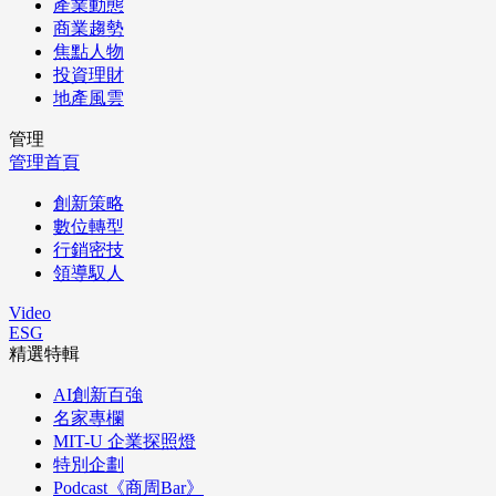
產業動態
商業趨勢
焦點人物
投資理財
地產風雲
管理
管理首頁
創新策略
數位轉型
行銷密技
領導馭人
Video
ESG
精選特輯
AI創新百強
名家專欄
MIT-U 企業探照燈
特別企劃
Podcast《商周Bar》