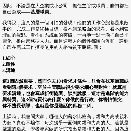
因此，不論是在大企業或小公司、擔任主管或職員，他們都把
自己寫成——
基層職員
。
我得說，這真的是一個可怕的發現！他們的工作心態都是來做
事的，完成工作是終極目標，看不到策略面的思考、看不到管
理面的觀點、看不到系統面的突破，一再地一點一滴把自己平
庸化，推向庶務型人力。而且這種人的個性都傾向溫和，談到
自己在完成工作擅長使用的人格特質不脫這3個：
1.細心
2.耐性
3.溝通
這3個固然重要，然而你去104看求才條件，只會在找基層職缺
看到這3個要求，至於主管職缺很少要求細心與耐性﹔就算是
要求溝通，也會寫成折衝協調、談判說服，這才是進階的能力
與特質。這3個特質代表什麼？你做的是行政、你害怕衝突、
你不擅長領導，也就是你是聽話的庶務二科。
上課時，我會問大家，哪種人的薪水比較高，親和力高或親和
力低？真心不騙你，每次幾乎一面倒向親和力高的人。這就是
嚴重的迷思，學者專家做的研究指出是親和力低的人。因為這