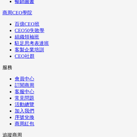
暢銷圖書
商周CEO學院
百億CEO班
CEO50失敗學
組織領袖班
駐足思考表達班
客製企業培訓
CEO社群
服務
會員中心
訂閱商周
客服中心
常見問題
活動總覽
加入我們
序號兌換
商周紅包
追蹤商周