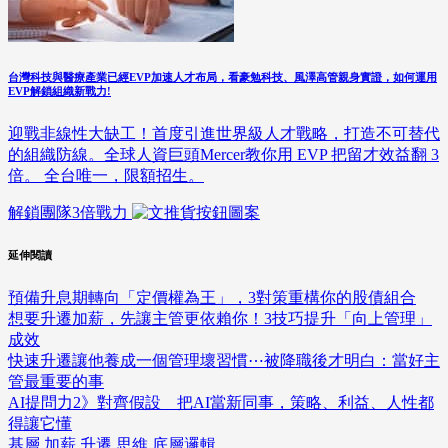
台灣科技與醫療產業已經EVP加速人才布局，看豪勉科技、風澤高管親身實證，如何運用
EVP解鎖組織新戰力!
迎戰非線性大缺工！首度引進世界級人才戰略，打造不可替代
的組織防線。全球人資巨頭Mercer教你用 EVP 把留才效益翻 3
倍。 全台唯一，限額招生。
解鎖團隊3倍戰力
延伸閱讀
預備升息期轉向「定價權為王」，3對策重構你的股債組合
想要升遷加薪，先讓主管更依賴你！3技巧提升「向上管理」
成效
快速升遷讓他養成一個管理壞習慣⋯被降職後才明白：當好主
管最重要的事
AI提問力2》對齊假設 把AI當新同事，策略、利益、人性都
得讓它懂
基層
加薪
升遷
思維
底層邏輯