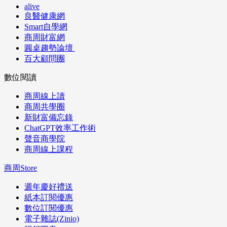
alive
良醫健康網
Smart自學網
商周財富網
圓桌趨勢論壇
百大顧問團
數位閱讀
商周線上讀
商周共學圈
新財富備忘錄
ChatGPT效率工作術
聲音商學院
商周線上課程
商周Store
週年慶好禮送
紙本訂閱優惠
數位訂閱優惠
電子雜誌(Zinio)