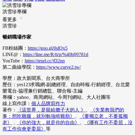
洪雪珍專欄
看更多
洪雪珍
暢銷職場作家
FB粉絲團：
https://goo.gl/0slQx5
LINE@：
https://line.me/R/ti/p/%40bfj9781d
YouTube：
https://reurl.cc/jD2nn
第二曲線學院：
https://www.curve2.tw/
學歷：政大新聞系、台大商學所
歷任：yes123求職網-副總經理、自由時報-行銷經理、台北愛
樂電台-協理兼行銷總監、聯合報-主編
專欄：yahoo、商周網站、今周刊網站、大人社團等
線上寫作課：
個人品牌寫作力
著作：
《這世界，是留給膽子大的人 》
、
《失業教我們的
事：想吃雞腿，就別勉強啃雞肋》
、
《要獨立老，不要孤獨
老》
﹑
《你的強大，就是你的自由》
、
《哪有工作不委屈，沒
有工作你會更委屈》
等