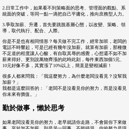
2.日常工作中，如果看不到策略面的思考、管理面的觀點、系
統面的突破，等同一點一滴把自己平庸化，推向庶務型人力。
3.爭取加薪、升遷，首先要跳脫基層心態，以改變、策略、領
導，取代執行、配合、人際。
你是不是也有相同情形？每天做不完工作，經常加班，老闆的
電話不時響起，可是已經有幾年沒加薪。就算有加薪，那種微
不足道的程度讓人心酸，有自取其辱的感覺，心想還不如不加
薪來得好。更別說萬物齊漲的此時此刻，每件東西加個5元、
10元好像不多，其實漲了10%以上，簡直是變相減薪！
很多人都來問我：「我這麼努力，為什麼老闆沒看見？沒幫我
加薪？」
我都是這麼回答的：「老闆不是沒看見你的努力，而是沒看見
你未來有價值。」
勤於做事，懶於思考
如果老闆沒看見你的努力，老早就請你走路，不會留你下來做
事。至於加不加薪，則是另一回事，不能搞混。你的努力是現