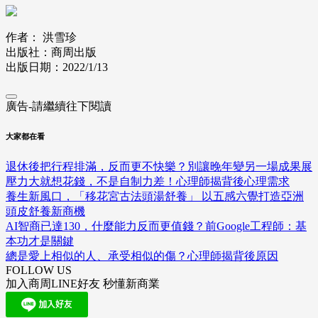
作者： 洪雪珍
出版社：商周出版
出版日期：2022/1/13
廣告-請繼續往下閱讀
大家都在看
退休後把行程排滿，反而更不快樂？別讓晚年變另一場成果展
壓力大就想花錢，不是自制力差！心理師揭背後心理需求
養生新風口，「移花宮古法頭湯舒養」 以五感六覺打造亞洲
頭皮舒養新商機
AI智商已達130，什麼能力反而更值錢？前Google工程師：基
本功才是關鍵
總是愛上相似的人、承受相似的傷？心理師揭背後原因
FOLLOW US
加入商周LINE好友 秒懂新商業