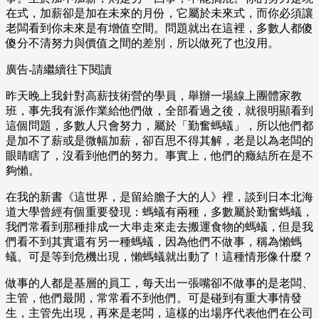
在式，加薪卻是加在未來的月份，它屬於未來式，而你必須讓
老闆看到你未來是有增值空間。問題就出在這裡，多數人都傻
傻分不清努力與價值之間的差別，所以做死了也沒用。
廣告-請繼續往下閱讀
昨天晚上我針對高薪技術營的學員，舉辦一場線上團體家教
班，事先我有派作業給他們做，全部看過之後，就很明顯看到
這個問題，多數人只會努力，屬於「勤奮螞蟻」，所以他們都
是加不了薪或是微幅加薪，卻百思不得其解，老是以為老闆的
眼睛瞎了，沒看到他們的努力。事實上，他們的癥結所在是不
夠懶。
在我的新書《這世界，是留給膽子大的人》裡，談到日本北海
道大學曾經有個重要發現：螞蟻有兩種，多數屬於勤奮螞蟻，
我們常看到那種排成一大串走來走去搬運食物的螞蟻，但是我
們看不到其實還有另一種螞蟻，因為他們不做事，稱為懶螞
蟻。可是等到危機出現，懶螞蟻就出動了！這種情形像什麼？
做事的人都是基層的員工，每天出一張嘴卻不做事的是老闆、
主管，他們最閒，常常看不到他們。可是碰到有重大事情發
生，主管先出現，再來是老闆，這樣的出場序代表他們在公司