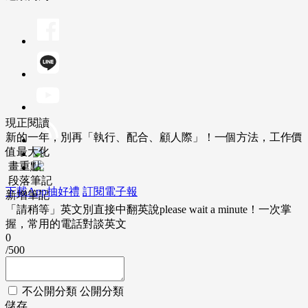
現正閱讀
新的一年，別再「執行、配合、顧人際」！一個方法，工作價
值最大化
畫重點
段落筆記
下載App抽好禮
訂閱電子報
新增筆記
「請稍等」英文別直接中翻英說please wait a minute！一次掌
握，常用的電話對談英文
0
/500
不公開分類
公開分類
儲存