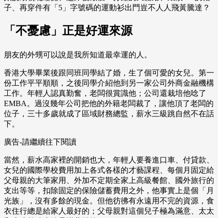
子、再穿件有「5」字號碼的運動衫出門豈不人人飛黃騰達？
「不憂慮」正是好運來源
朋友的外甥可以說是我所知道最幸運的人。
香港大學畢業後跟同班同學結了婚，生了個可愛的女兒。第一
份工作平平順順，之後同學介紹他到另一家公司外商金融機構
工作。年輕人認真勤奮，老闆很賞識他；公司還栽培他唸了
EMBA。過沒幾年公司把他的外籍老闆裁了，讓他頂了老闆的
位子，三十多歲就成了區域財務總監，薪水三級跳自然不在話
下。
廣告-請繼續往下閱讀
當然，薪水高家裡的開銷也大，年輕人要養進口車、付貸款、
女兒的國際學校費用加上各式各樣的才藝課程、每個月固定給
父母親的大筆家用、外加不定期全家上高級餐館、國外旅行的
支出等等，扣除固定的保險儲蓄費用之外，他事實上是個「月
光族」，沒有多餘的現金。但他彷彿有永遠用不完的資源，食
衣住行總是給家人最好的；父母親對這個兒子極為滿意、太太