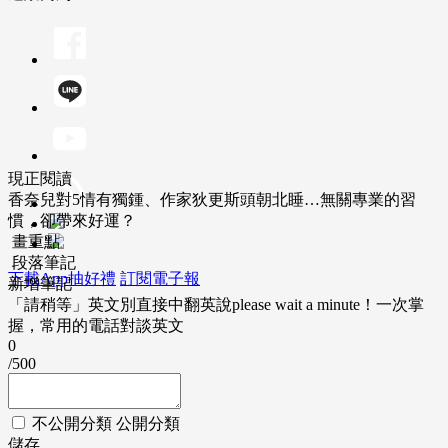
現正閱讀
香奈兒對5情有獨鍾、作家狄更斯頭朝北睡…無關專業的習
慣，卻帶來好運？
畫重點
段落筆記
下載App抽好禮
訂閱電子報
新增筆記
「請稍等」英文別直接中翻英說please wait a minute！一次掌
握，常用的電話對談英文
0
/500
不公開分類
公開分類
儲存