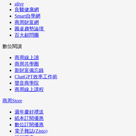
alive
良醫健康網
Smart自學網
商周財富網
圓桌趨勢論壇
百大顧問團
數位閱讀
商周線上讀
商周共學圈
新財富備忘錄
ChatGPT效率工作術
聲音商學院
商周線上課程
商周Store
週年慶好禮送
紙本訂閱優惠
數位訂閱優惠
電子雜誌(Zinio)