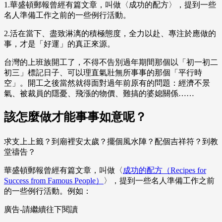
1.華盛頓郵報曾經有篇文章，叫做〈成功的配方〉，提到一些
名人準備工作之前的一些例行活動。
2.活在當下、盡致淋漓的積極態度，全力以赴、專注於應做的
事，才是「好運」的真正來源。
台灣的上班族開工了，不得不告別過年期間那個以「初一初二
初三」標記日子、可以理直氣壯無所事事的那個「平行時
空」。開工之後當然就得面對過年前原有的問題：經濟不景
氣、被裁員的隱憂、飛漲的物價、難搞的婆媳關係……
該怎麼做才能事事如意呢？
求支上上籤？到廟裡安太歲？擺個風水陣？配個吉祥符？到教
堂禱告？
華盛頓郵報曾經有篇文章，叫做〈
成功的配方（Recipes for
Success from Famous People）
〉，提到一些名人準備工作之前
的一些例行活動。例如：
廣告-請繼續往下閱讀