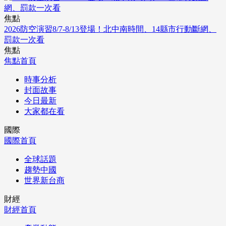
焦點
2026防空演習8/7-8/13登場！北中南時間、14縣市行動斷網、
罰款一次看
焦點
焦點首頁
時事分析
封面故事
今日最新
大家都在看
國際
國際首頁
全球話題
趨勢中國
世界新台商
財經
財經首頁