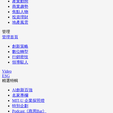
產業動態
商業趨勢
焦點人物
投資理財
地產風雲
管理
管理首頁
創新策略
數位轉型
行銷密技
領導馭人
Video
ESG
精選特輯
AI創新百強
名家專欄
MIT-U 企業探照燈
特別企劃
Podcast《商周Bar》