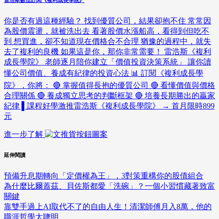
雷浩斯數位訂閱《複利成長學院》
你是否有過這種經驗？ 找到優質公司，結果卻抱不住 常常因
為股價震盪，就被洗出去 看著股價水漲船高，看得到但吃不
到 想買進，卻不知道現在價格合不合理 猶豫的過程中，就失
去了複利的良機 如果這是你，那你非常需要！ 雷浩斯《複利
成長學院》 老師逐月陪你建立「價值投資決策系統」 讓你讀
懂公司價值、養成有紀律的投資心法 📊 訂閱《複利成長學
院》，你將： 🔴 掌握值得長抱的優質公司 🔴 看懂價值與價格
合理關係 🔴 養成獨立思考的判斷框架 🔴 培養長期勝出的贏家
紀律 ▌課程好學激推雷浩斯《複利成長學院》 → 首月限時899
元
進一步了解
延伸閱讀
預備升息期轉向「定價權為王」，3對策重構你的股債組合
為什麼比爾蓋茲、貝佐斯都愛「洗碗」？一個小習慣藏著致富
關鍵
靠雙手過上AI取代不了的自由人生！清潔師傅月入8萬，他的
職涯哲學太聰明