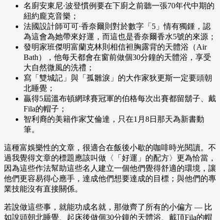
名廚安東尼·波登慣例要在下廚之前聽一張70年代中期的
紐約龐克音樂；
法國設計師可可·香奈爾則對於數字「5」情有獨鍾，認
為這會為她帶來好運，而這也是香奈爾香水5號的來源；
發明家班傑明富蘭克林則相信袒胸露背的天體浴（Air
Bath），他每天都會在窗前做個30分鐘的天體浴，享受
大自然微風的洗禮；
寫「雙城記」與「孤雛淚」的大作家狄更斯一定要頭朝
北睡覺；
贏得5屆溫布頓網球賽冠軍的伯格每次出賽都留鬍子、戴
Fila的帽子；
智利裔的美籍作家艾倫達，只在1月8日那天為新書動
筆。
這種富娛樂性的文章，很適合在飯後小歇的咖啡時光閱讀。不
過我覺得文章的標題應該叫做〈「好運」的配方〉更為恰當，
因為這些作法幫助這些名人建立一個他們覺得舒適的環境，讓
他們更容易得心應手，達成他們想要達成的目標；與他們的專
業技能沒有直接關係。
若說做這些事，就能功成名就，那做齊了所有的小偏方 — 比
如說頭朝北睡覺、起床後做個30分鐘的天體浴、戴頂Fila的帽