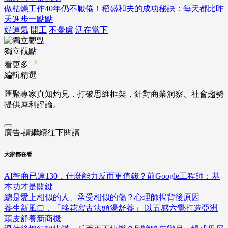
做枯燥工作40年仍不厭倦！稻盛和夫的成功秘訣：每天都比昨
天進步一點點
好運氣
開工
不憂慮
活在當下
獨立觀點
看更多
編輯精選
匯聚專家真知灼見，打破思維框架，針對商業洞察、社會趨勢
提供犀利評論。
廣告-請繼續往下閱讀
大家都在看
AI智商已達130，什麼能力反而更值錢？前Google工程師：基
本功才是關鍵
總是愛上相似的人、承受相似的傷？心理師揭背後原因
養生新風口，「移花宮古法頭湯舒養」 以五感六覺打造亞洲
頭皮舒養新商機