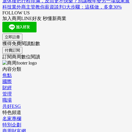
退休後把行程排滿，反而更不快樂？別讓晚年變另一場成果展
科技業外商主管教你薪資談判3大步驟：這樣做，多拿30%
FOLLOW US
加入商周LINE好友 秒懂新商業
立即註冊
獲得免費閱讀點數
付費訂閱
訂閱商周數位閱讀
內容分類
焦點
國際
財經
管理
職場
共好ESG
特色頻道
名家專欄
特別企劃
商周財富網