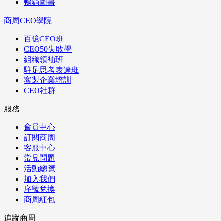
暢銷圖書
商周CEO學院
百億CEO班
CEO50失敗學
組織領袖班
駐足思考表達班
客製企業培訓
CEO社群
服務
會員中心
訂閱商周
客服中心
常見問題
活動總覽
加入我們
序號兌換
商周紅包
追蹤商周