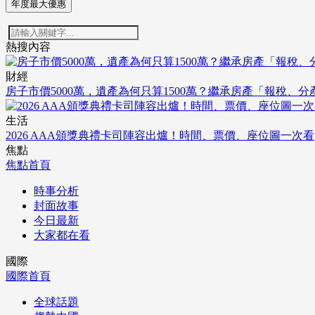
年度最大優惠
熱搜內容
財經
房子市價5000萬，遺產為何只算1500萬？繼承房產「報稅、
生活
2026 AAA頒獎典禮卡司陣容出爐！時間、票價、座位圖一次看
焦點
焦點首頁
時事分析
封面故事
今日最新
大家都在看
國際
國際首頁
全球話題