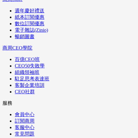
週年慶好禮送
紙本訂閱優惠
數位訂閱優惠
電子雜誌(Zinio)
暢銷圖書
商周CEO學院
百億CEO班
CEO50失敗學
組織領袖班
駐足思考表達班
客製企業培訓
CEO社群
服務
會員中心
訂閱商周
客服中心
常見問題