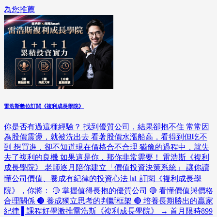
為您推薦
雷浩斯數位訂閱《複利成長學院》
你是否有過這種經驗？ 找到優質公司，結果卻抱不住 常常因
為股價震盪，就被洗出去 看著股價水漲船高，看得到但吃不
到 想買進，卻不知道現在價格合不合理 猶豫的過程中，就失
去了複利的良機 如果這是你，那你非常需要！ 雷浩斯《複利
成長學院》 老師逐月陪你建立「價值投資決策系統」 讓你讀
懂公司價值、養成有紀律的投資心法 📊 訂閱《複利成長學
院》，你將： 🔴 掌握值得長抱的優質公司 🔴 看懂價值與價格
合理關係 🔴 養成獨立思考的判斷框架 🔴 培養長期勝出的贏家
紀律 ▌課程好學激推雷浩斯《複利成長學院》 → 首月限時899