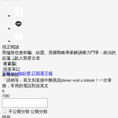
現正閱讀
黑猩猩也會欺騙、結盟。英國戰略專家解讀權力鬥爭：政治的
起源，比人類更古老
畫重點
段落筆記
下載App抽好禮
訂閱電子報
新增筆記
「請稍等」英文別直接中翻英說please wait a minute！一次掌
握，常用的電話對談英文
0
/500
不公開分類
公開分類
儲存