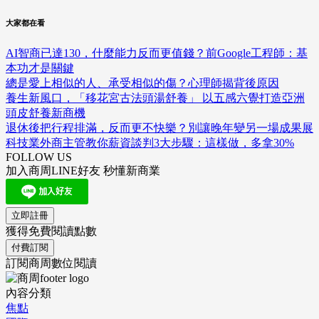
大家都在看
AI智商已達130，什麼能力反而更值錢？前Google工程師：基
本功才是關鍵
總是愛上相似的人、承受相似的傷？心理師揭背後原因
養生新風口，「移花宮古法頭湯舒養」 以五感六覺打造亞洲
頭皮舒養新商機
退休後把行程排滿，反而更不快樂？別讓晚年變另一場成果展
科技業外商主管教你薪資談判3大步驟：這樣做，多拿30%
FOLLOW US
加入商周LINE好友 秒懂新商業
立即註冊
獲得免費閱讀點數
付費訂閱
訂閱商周數位閱讀
內容分類
焦點