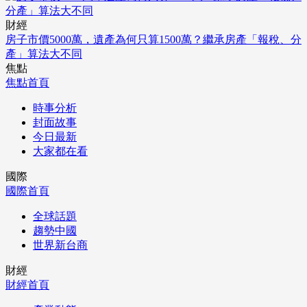
財經
房子市價5000萬，遺產為何只算1500萬？繼承房產「報稅、分
產」算法大不同
焦點
焦點首頁
時事分析
封面故事
今日最新
大家都在看
國際
國際首頁
全球話題
趨勢中國
世界新台商
財經
財經首頁