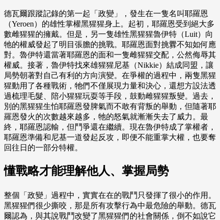
德瓦爾跟蹤記錄的第一起「政變」，發生在一隻名叫耶羅恩
（Yeroen）的雄性掌權黑猩猩身上。起初，耶羅恩受到絕大多
數雌猩猩的擁戴。但是，另一隻雄性黑猩猩魯伊特（Luit）向
牠的權威發起了明目張膽的挑戰。耶羅恩面對挑釁不知如何應
對。魯伊特還當著耶羅恩的面和一隻雌猩猩交配，公然侮辱其
權威。接著，魯伊特找來雄猩猩尼基（Nikkie）結成同盟，讓
局勢朝著對自己有利的方向演變。在爭權的過程中，兩隻黑猩
猩動用了各種戰術，牠們不僅展現力量和決心，還想方設法透
過梳理毛髮、陪小猩猩玩耍等手段，鼓動雌猩猩叛變。過去，
別的黑猩猩生怕耶羅恩發脾氣而不敢有背叛的舉動，但隨著耶
羅恩發火的次數越來越多，牠的怒氣就漸漸失去了威力。最
終，耶羅恩認輸，但鬥爭還在繼續。現在魯伊特成了掌權者，
耶羅恩準備和尼基一道發起反攻，即便不能重掌大權，也要奪
回往日的一部分特權。
懂戰略才能理解他人、掌握局勢
整個「政變」過程中，實實在在的戰鬥只發揮了很小的作用。
黑猩猩們很少撕咬，那是所有攻擊行為中最危險的舉動。德瓦
爾認為，與其說戰鬥改變了黑猩猩們的社會關係，倒不如說它