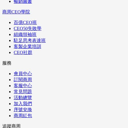
暢銷圖書
商周CEO學院
百億CEO班
CEO50失敗學
組織領袖班
駐足思考表達班
客製企業培訓
CEO社群
服務
會員中心
訂閱商周
客服中心
常見問題
活動總覽
加入我們
序號兌換
商周紅包
追蹤商周