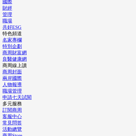
國際
財經
管理
職場
共好ESG
特色頻道
名家專欄
特別企劃
商周財富網
良醫健康網
商周線上讀
商周封面
兩岸國際
人物報導
職場管理
申請七天試閱
多元服務
訂閱商周
客服中心
常見問答
活動總覽
商周Store