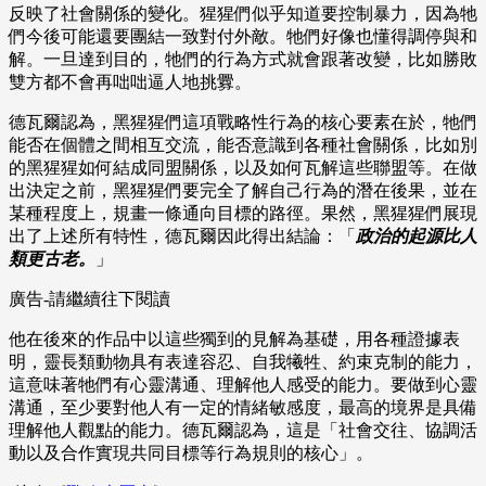
反映了社會關係的變化。猩猩們似乎知道要控制暴力，因為牠
們今後可能還要團結一致對付外敵。牠們好像也懂得調停與和
解。一旦達到目的，牠們的行為方式就會跟著改變，比如勝敗
雙方都不會再咄咄逼人地挑釁。
德瓦爾認為，黑猩猩們這項戰略性行為的核心要素在於，牠們
能否在個體之間相互交流，能否意識到各種社會關係，比如別
的黑猩猩如何結成同盟關係，以及如何瓦解這些聯盟等。在做
出決定之前，黑猩猩們要完全了解自己行為的潛在後果，並在
某種程度上，規畫一條通向目標的路徑。果然，黑猩猩們展現
出了上述所有特性，德瓦爾因此得出結論：「
政治的起源比人
類更古老。
」
廣告-請繼續往下閱讀
他在後來的作品中以這些獨到的見解為基礎，用各種證據表
明，靈長類動物具有表達容忍、自我犧牲、約束克制的能力，
這意味著牠們有心靈溝通、理解他人感受的能力。要做到心靈
溝通，至少要對他人有一定的情緒敏感度，最高的境界是具備
理解他人觀點的能力。德瓦爾認為，這是「社會交往、協調活
動以及合作實現共同目標等行為規則的核心」。