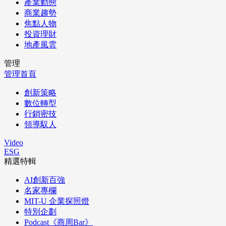
產業動態
商業趨勢
焦點人物
投資理財
地產風雲
管理
管理首頁
創新策略
數位轉型
行銷密技
領導馭人
Video
ESG
精選特輯
AI創新百強
名家專欄
MIT-U 企業探照燈
特別企劃
Podcast《商周Bar》