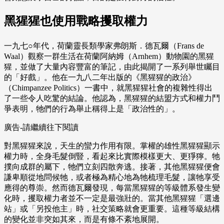
黑猩猩也使用戰略攫取權力
一九七○年代，荷蘭靈長類學家弗朗斯．德瓦爾（Frans de
Waal）觀察一群生活在荷蘭阿納姆（Arnhem）動物園的黑猩
猩，並做了大量內容豐富的筆記，由此揭開了一系列舉世矚目
的「好戲」。他在一九八二年出版的《黑猩猩的政治》
（Chimpanzee Politics）一書中，就黑猩猩社會的複雜性得出
了一些令人吃驚的結論。他認為，黑猩猩的結盟方式和權力鬥
爭表明，牠們的行為舉止稱得上是「政治性的」。
廣告-請繼續往下閱讀
對黑猩猩來說，天生的蠻力作用有限。掌權的雄性黑猩猩顯示
權力時，全身毛髮倒豎，看起來比實際模樣更大、更猙獰。牠
撲向成群的屬下，牠們立刻四散奔逃。接著，其他黑猩猩便會
謙卑順從地問候牠，或者極為精心地為牠梳理毛髮，讓牠享受
應得的尊崇。然而德瓦爾發現，每當黑猩猩的等級體系發生變
化時，攫取權力者並不一定是最強壯的。當其他黑猩猩「選邊
站」或「另投他主」時，社交策略就會更重要。這種等級結構
的變化並非突如其來，而是有條不紊地展開。