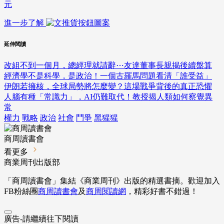
元
進一步了解
延伸閱讀
改組不到一個月，總經理就請辭⋯友達董事長親揭後續盤算
經濟學不是科學，是政治！一個古羅馬問題看清「誰受益」
伊朗若擁核，全球局勢將怎麼變？這場戰爭背後的真正恐懼
人腦有種「常識力」，AI仍難取代！教授揭人類如何察覺異
常
權力
戰略
政治
社會
鬥爭
黑猩猩
商周讀書會
看更多
商業周刊出版部
「商周讀書會」集結《商業周刊》出版的精選書摘。歡迎加入
FB粉絲團
商周讀書會
及
商周閱讀網
，精彩好書不錯過！
廣告-請繼續往下閱讀