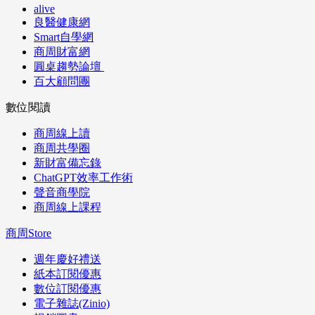
alive
良醫健康網
Smart自學網
商周財富網
圓桌趨勢論壇
百大顧問團
數位閱讀
商周線上讀
商周共學圈
新財富備忘錄
ChatGPT效率工作術
聲音商學院
商周線上課程
商周Store
週年慶好禮送
紙本訂閱優惠
數位訂閱優惠
電子雜誌(Zinio)