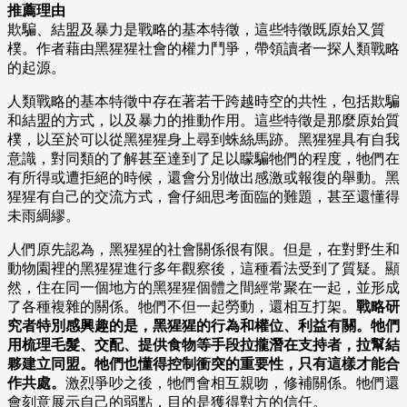
推薦理由
欺騙、結盟及暴力是戰略的基本特徵，這些特徵既原始又質
樸。作者藉由黑猩猩社會的權力鬥爭，帶領讀者一探人類戰略
的起源。
人類戰略的基本特徵中存在著若干跨越時空的共性，包括欺騙
和結盟的方式，以及暴力的推動作用。這些特徵是那麼原始質
樸，以至於可以從黑猩猩身上尋到蛛絲馬跡。黑猩猩具有自我
意識，對同類的了解甚至達到了足以矇騙牠們的程度，牠們在
有所得或遭拒絕的時候，還會分別做出感激或報復的舉動。黑
猩猩有自己的交流方式，會仔細思考面臨的難題，甚至還懂得
未雨綢繆。
人們原先認為，黑猩猩的社會關係很有限。但是，在對野生和
動物園裡的黑猩猩進行多年觀察後，這種看法受到了質疑。顯
然，住在同一個地方的黑猩猩個體之間經常聚在一起，並形成
了各種複雜的關係。牠們不但一起勞動，還相互打架。
戰略研
究者特別感興趣的是，黑猩猩的行為和權位、利益有關。牠們
用梳理毛髮、交配、提供食物等手段拉攏潛在支持者，拉幫結
夥建立同盟。牠們也懂得控制衝突的重要性，只有這樣才能合
作共處。
激烈爭吵之後，牠們會相互親吻，修補關係。牠們還
會刻意展示自己的弱點，目的是獲得對方的信任。