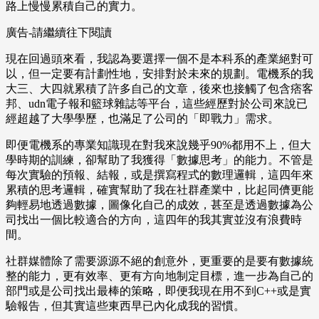
路上慢慢累積自己的實力。
廣告-請繼續往下閱讀
現在回過頭來看，我認為要選擇一個不是本科系的產業絕對可
以，但一定要有計劃性地，安排對於未來的規劃。電機系的我
大三、大四就累積了許多自己的文章，後來也接觸了包含痞客
邦、udn電子報和籃球雜誌等平台，這些經歷對於公司來說已
經超越了大學學歷，也滿足了公司的「即戰力」需求。
即便電機系的專業知識現在對我來說幾乎90%都用不上，但大
學時期的訓練，卻幫助了我獲得「數據思考」的能力。不管是
每次實驗的預報、結報，或是撰寫程式的數理邏輯，這四年來
累積的思考邏輯，確實幫助了我在社群產業中，比起同儕更能
夠輕易地透過數據，圖像化自己的成效，甚至是透過數據為公
司找出一個比較適合的方向，這四年的我其實並沒有浪費時
間。
社群媒體除了需要源源不絕的創意外，更重要的是要有數據統
整的能力，更有效率、更有方向地制定目標，進一步為自己的
部門或是公司找出最棒的策略，即便我現在用不到C++或是實
驗報告，但其實這些東西早已內化成我的習慣。