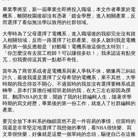
畢業季將至，新一屆畢業生即將投入職場，本文作者畢業於電
機系，離開校園後卻沒有憑著「鍍金學歷」進入相關產業，反
而選擇了看似無法學以致用的社群領域。
大學時為了父母選擇了電機系，進入職場後的我卻完全沒有踏
入相關領域，反而一路選擇了社群產業。很多人聽到我是電機
系的第一個反應都是「好酷喔！電機系做這個也太特別！」
「你怎麼沒有去當工程師？可以賺很多欸！」我承認這有點突
兀，但我覺得這其實一點都不奇怪。
當年為了商管系或者是電機系與家人爭執不休，猶豫再三糾結
許久，最後我還是選擇了父母希望的電機系，果不其然，大學
時期的我念得並不開心。不過當時的我並沒有選擇要轉系或是
轉學，原本打算擔任補習班老師的我，在大三左右卻因為撰
寫、翻譯NBA的文章，開啟了我的社群編輯人生，隨著求學
時期的寫文經歷，畢業後的第一份工作，就進入了社群編輯的
產業。
要完全放下本科系的枷鎖當然不是一件容易的事情，但當時的
我還是非常堅定地選擇了我想做的事情，看NBA很快樂、寫
文章很快樂，好像就是這麼一個單純的念頭，驅使自己在這條