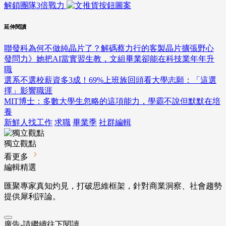
解鎖團隊3倍戰力
延伸閱讀
聯發科為何不做純晶片了？解碼蔡力行的客製晶片擴張野心
發問力》她把AI當實習生教，文組畢業卻能在科技業年年升
職
選系不選校薪資多3成！69%上班族回頭看大學志願：「這選
擇」影響職涯
MIT博士：多數大學生忽略的這項能力，學霸不說但默默在培
養
新鮮人找工作
求職
畢業季
社群編輯
獨立觀點
看更多
編輯精選
匯聚專家真知灼見，打破思維框架，針對商業洞察、社會趨勢
提供犀利評論。
廣告-請繼續往下閱讀