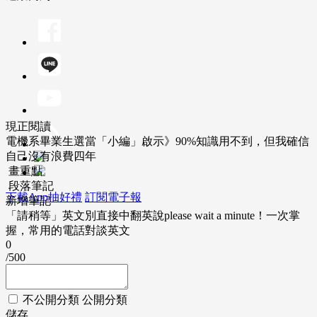
現正閱讀
電機系畢業生選當「小編」啟示》90%知識用不到，但我確信
自己沒有浪費四年
畫重點
段落筆記
下載App抽好禮
訂閱電子報
新增筆記
「請稍等」英文別直接中翻英說please wait a minute！一次掌
握，常用的電話對談英文
0
/500
不公開分類
公開分類
儲存