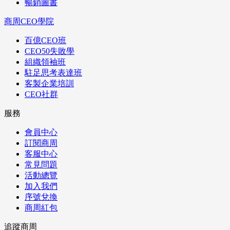
暢銷圖書
商周CEO學院
百億CEO班
CEO50失敗學
組織領袖班
駐足思考表達班
客製企業培訓
CEO社群
服務
會員中心
訂閱商周
客服中心
常見問題
活動總覽
加入我們
序號兌換
商周紅包
追蹤商周