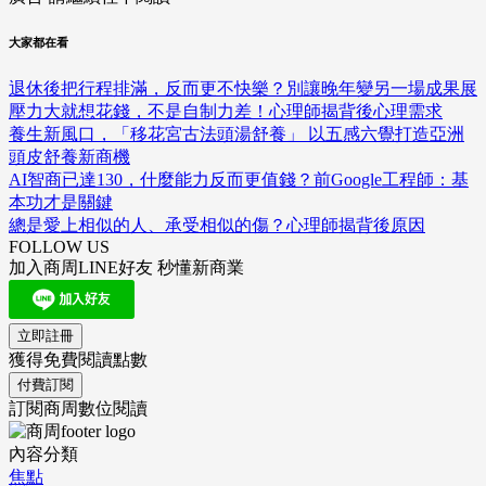
大家都在看
退休後把行程排滿，反而更不快樂？別讓晚年變另一場成果展
壓力大就想花錢，不是自制力差！心理師揭背後心理需求
養生新風口，「移花宮古法頭湯舒養」 以五感六覺打造亞洲
頭皮舒養新商機
AI智商已達130，什麼能力反而更值錢？前Google工程師：基
本功才是關鍵
總是愛上相似的人、承受相似的傷？心理師揭背後原因
FOLLOW US
加入商周LINE好友 秒懂新商業
立即註冊
獲得免費閱讀點數
付費訂閱
訂閱商周數位閱讀
內容分類
焦點