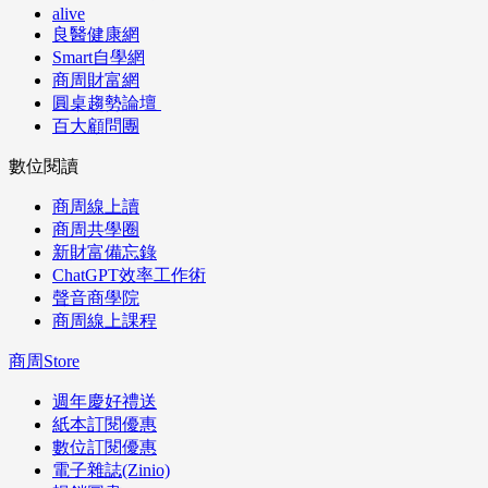
alive
良醫健康網
Smart自學網
商周財富網
圓桌趨勢論壇
百大顧問團
數位閱讀
商周線上讀
商周共學圈
新財富備忘錄
ChatGPT效率工作術
聲音商學院
商周線上課程
商周Store
週年慶好禮送
紙本訂閱優惠
數位訂閱優惠
電子雜誌(Zinio)