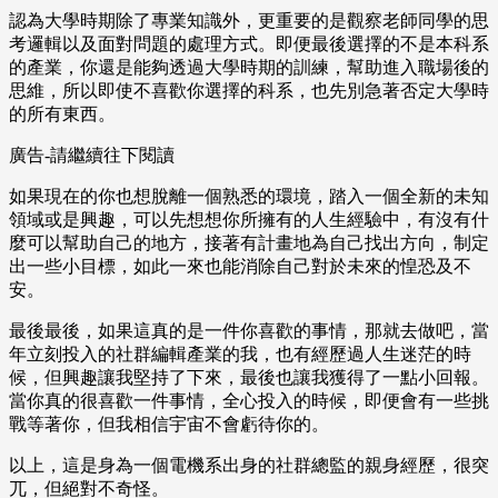
認為大學時期除了專業知識外，更重要的是觀察老師同學的思
考邏輯以及面對問題的處理方式。即便最後選擇的不是本科系
的產業，你還是能夠透過大學時期的訓練，幫助進入職場後的
思維，所以即使不喜歡你選擇的科系，也先別急著否定大學時
的所有東西。
廣告-請繼續往下閱讀
如果現在的你也想脫離一個熟悉的環境，踏入一個全新的未知
領域或是興趣，可以先想想你所擁有的人生經驗中，有沒有什
麼可以幫助自己的地方，接著有計畫地為自己找出方向，制定
出一些小目標，如此一來也能消除自己對於未來的惶恐及不
安。
最後最後，如果這真的是一件你喜歡的事情，那就去做吧，當
年立刻投入的社群編輯產業的我，也有經歷過人生迷茫的時
候，但興趣讓我堅持了下來，最後也讓我獲得了一點小回報。
當你真的很喜歡一件事情，全心投入的時候，即便會有一些挑
戰等著你，但我相信宇宙不會虧待你的。
以上，這是身為一個電機系出身的社群總監的親身經歷，很突
兀，但絕對不奇怪。