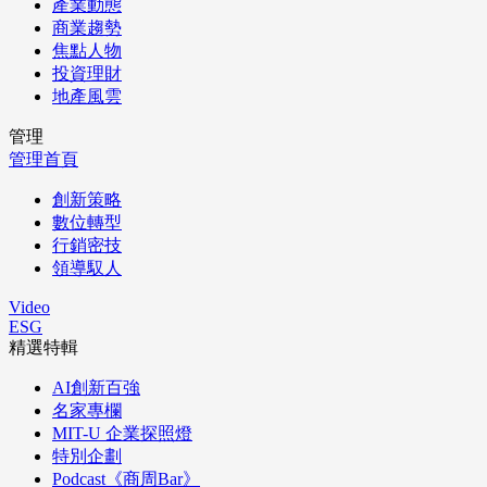
產業動態
商業趨勢
焦點人物
投資理財
地產風雲
管理
管理首頁
創新策略
數位轉型
行銷密技
領導馭人
Video
ESG
精選特輯
AI創新百強
名家專欄
MIT-U 企業探照燈
特別企劃
Podcast《商周Bar》