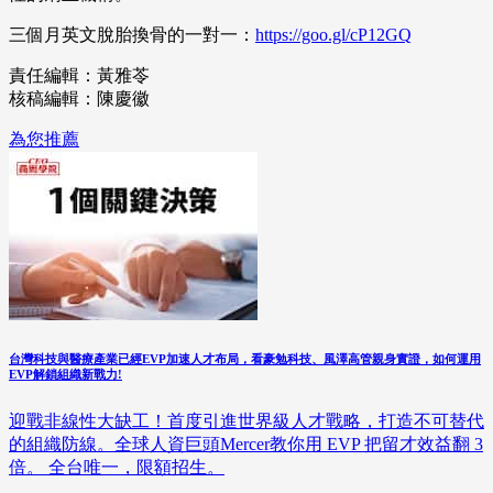
三個月英文脫胎換骨的一對一：
https://goo.gl/cP12GQ
責任編輯：黃雅苓
核稿編輯：陳慶徽
為您推薦
台灣科技與醫療產業已經EVP加速人才布局，看豪勉科技、風澤高管親身實證，如何運用
EVP解鎖組織新戰力!
迎戰非線性大缺工！首度引進世界級人才戰略，打造不可替代
的組織防線。全球人資巨頭Mercer教你用 EVP 把留才效益翻 3
倍。 全台唯一，限額招生。