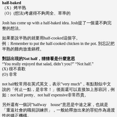
half-baked
（X）烤半熟
（O）(想法)考慮得不夠周全、草率的
Josh has come up with a half-baked idea. Josh提了一個還不夠完
整的想法。
如果要說半熟的就要用half-cooked這個字。
例：Remember to put the half-cooked chicken in the pot. 別忘記把
半熟的雞肉放進鍋裡。
對話出現的Not half，猜猜看是什麼意思
“You really enjoyed that salad, didn’t you?” “Not half.”
(X) 很不喜歡
(O) 非常
not half較常用在英式英文，表示”very much”，有點類似中文
說的「何止一點，是非常！」後面還可以直接加上形容詞，例
如：not half pretty、not half expensive非常昂貴。
另外還有一個詞”halfway house”意思是中途之家，也就是
「重返社會的職前訓練所」，一般給釋放出來的罪犯作為過渡
性的矯正機構。