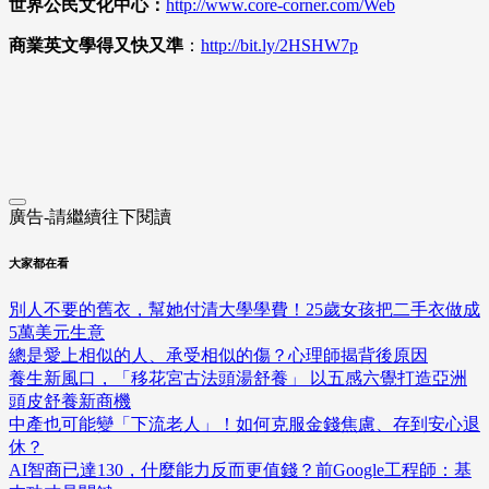
世界公民文化中心：
http://www.core-corner.com
/Web
商業英文學得又快又準
：
http://bit.ly/2HSHW7p
廣告-請繼續往下閱讀
大家都在看
別人不要的舊衣，幫她付清大學學費！25歲女孩把二手衣做成
5萬美元生意
總是愛上相似的人、承受相似的傷？心理師揭背後原因
養生新風口，「移花宮古法頭湯舒養」 以五感六覺打造亞洲
頭皮舒養新商機
中產也可能變「下流老人」！如何克服金錢焦慮、存到安心退
休？
AI智商已達130，什麼能力反而更值錢？前Google工程師：基