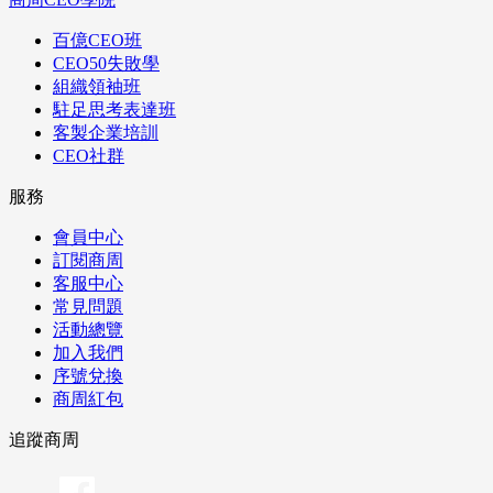
百億CEO班
CEO50失敗學
組織領袖班
駐足思考表達班
客製企業培訓
CEO社群
服務
會員中心
訂閱商周
客服中心
常見問題
活動總覽
加入我們
序號兌換
商周紅包
追蹤商周