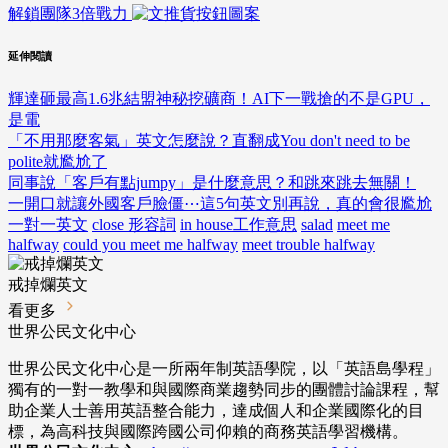
解鎖團隊3倍戰力
延伸閱讀
輝達砸最高1.6兆結盟神秘挖礦商！AI下一戰搶的不是GPU，
是電
「不用那麼客氣」英文怎麼說？直翻成You don't need to be
polite就尷尬了
同事說「客戶有點jumpy」是什麼意思？和跳來跳去無關！
一開口就讓外國客戶臉僵⋯這5句英文別再說，真的會很尷尬
一對一英文
close 形容詞
in house工作意思
salad
meet me
halfway
could you meet me halfway
meet trouble halfway
戒掉爛英文
看更多
世界公民文化中心
世界公民文化中心是一所兩年制英語學院，以「英語島學程」
獨有的一對一教學和與國際商業趨勢同步的團體討論課程，幫
助企業人士善用英語整合能力，達成個人和企業國際化的目
標，為高科技與國際跨國公司仰賴的商務英語學習機構。