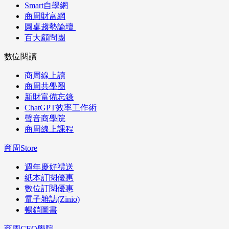
Smart自學網
商周財富網
圓桌趨勢論壇
百大顧問團
數位閱讀
商周線上讀
商周共學圈
新財富備忘錄
ChatGPT效率工作術
聲音商學院
商周線上課程
商周Store
週年慶好禮送
紙本訂閱優惠
數位訂閱優惠
電子雜誌(Zinio)
暢銷圖書
商周CEO學院