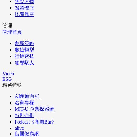
焦點人物
投資理財
地產風雲
管理
管理首頁
創新策略
數位轉型
行銷密技
領導馭人
Video
ESG
精選特輯
AI創新百強
名家專欄
MIT-U 企業探照燈
特別企劃
Podcast《商周Bar》
alive
良醫健康網