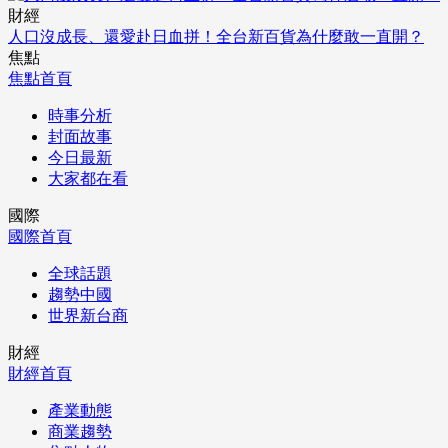
財經
人口沒成長、還愛赴日血拼！全台新百貨為什麼敢一直開？
焦點
焦點首頁
時事分析
封面故事
今日最新
大家都在看
國際
國際首頁
全球話題
趨勢中國
世界新台商
財經
財經首頁
產業動態
商業趨勢