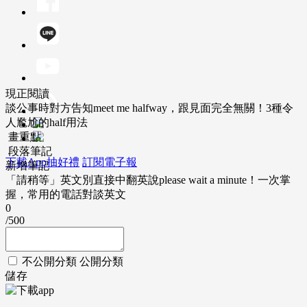
現正閱讀
談公事時對方告知meet me halfway，跟見面完全無關！3種令
人尷尬的half用法
畫重點
段落筆記
下載App抽好禮
訂閱電子報
新增筆記
「請稍等」英文別直接中翻英說please wait a minute！一次掌
握，常用的電話對談英文
0
/500
不公開分類
公開分類
儲存