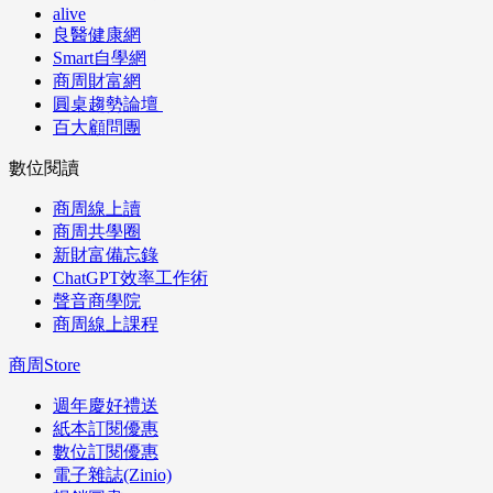
alive
良醫健康網
Smart自學網
商周財富網
圓桌趨勢論壇
百大顧問團
數位閱讀
商周線上讀
商周共學圈
新財富備忘錄
ChatGPT效率工作術
聲音商學院
商周線上課程
商周Store
週年慶好禮送
紙本訂閱優惠
數位訂閱優惠
電子雜誌(Zinio)