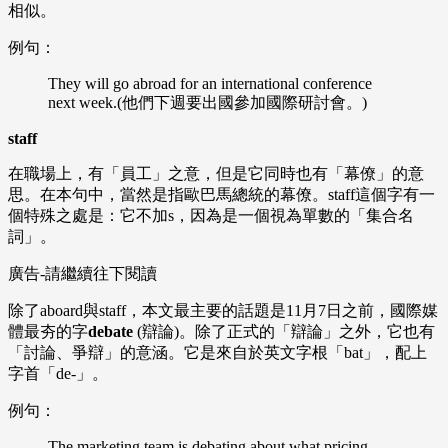
相似。
例句：
They will go abroad for an international conference
next week.(
他們下週要出國參加國際研討會。
)
staff
在職場上，有「員工」之意，但是它同時也有「幕僚」的意
思。在本句中，當然是指歐巴馬總統的幕僚。
staff
這個字有一
個特殊之處是：它不加
s
，因為是一個視為單數的「集合名
詞」。
廣告-請繼續往下閱讀
除了
aboard
與
staff
，本文最主要的話題是
11
月
7
日之前，國際媒
體最夯的字
debate
(
辯論
)
。除了正式的「辯論」之外，它也有
「討論、爭辯」的意涵。它是來自於英文字根「
bat
」，配上
字首「
de-
」。
例句：
The marketing team is debating about what pricing