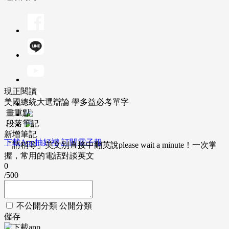
現正閱讀
美國總統大選辯論 學多益必考單字
畫重點
段落筆記
新增筆記
下載App抽好禮
訂閱電子報
「請稍等」英文別直接中翻英說please wait a minute！一次掌
握，常用的電話對談英文
0
/500
不公開分類
公開分類
儲存