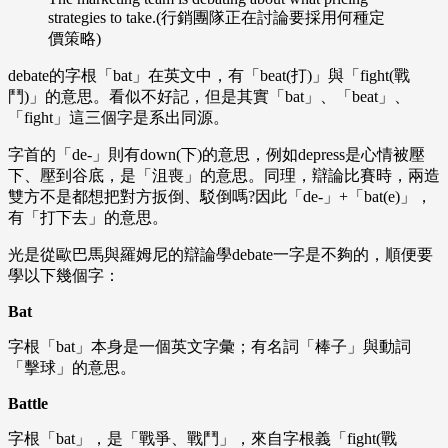
strategies to take.(
行銷團隊正在討論要採用何種定
價策略
)
debate的字根「bat」在英文中，有「beat(打)」與「fight(戰
鬥)」的意思。看似不好記，但是其實「bat」、「beat」、
「fight」這三個字是系出同源。
字首的「
de-
」則有
down(
下
)
的意思，例如
depress
是心情被壓
下、壓到谷底，是「沮喪」的意思。同理，辯論比賽時，兩造
雙方不是都想把對方扳倒、駁倒嗎
?
因此「
de-
」
+
「
bat(e)
」，
有「打下去」的意思。
光是從歐巴馬與羅姆尼的辯論學
debate
一字是不夠的，順便要
學以下幾個字：
Bat
字根「bat」本身是一個英文字彙；有名詞「棒子」與動詞
「擊球」的意思。
Battle
字根「bat」，是「戰爭、戰鬥」，來自字根義「fight(戰