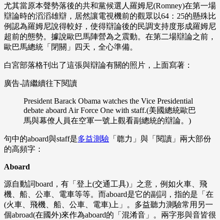
尤其當原本聲勢落後的共和黨候選人羅姆尼
(Romney)
在第一場
辯論時的滔滔雄辯，居然讓電視機前的觀眾以
64
：
25
的懸殊比
例認為羅姆尼說得較好，使得辯論後的民調支持度形成羅姆尼
超前的態勢。據說歐巴馬陣營為之震動。在第二場辯論之前，
歐巴馬總統「閉關」四天，全心準備。
白宮部落格刊出了這張與辯論有關的照片，上面寫著：
廣告-請繼續往下閱讀
President Barack Obama watches the Vice Presidential
debate aboard Air Force One with staff.(
美國總統歐巴
馬與幕僚人員在空軍一號上觀看副總統的辯論。
)
句中的
aboard
與
staff
是
多益測驗
「聼力」與「閱讀」兩大部份
的高頻字：
Aboard
源自動詞
board
，有「登上
(
交通工具
)
」之意，例如火車、飛
機、船、公車、電車等等。而
aboard
是它的副詞，指的是「在
(
火車、飛機、船、公車、電車
)
上」。多益聽力測驗常用另一
個
abroad(
在國外
)
來作為
aboard
的「混淆音」。兩字形與音皆很