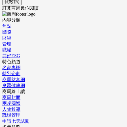
付費訂閱
訂閱商周數位閱讀
內容分類
焦點
國際
財經
管理
職場
共好ESG
特色頻道
名家專欄
特別企劃
商周財富網
良醫健康網
商周線上讀
商周封面
兩岸國際
人物報導
職場管理
申請七天試閱