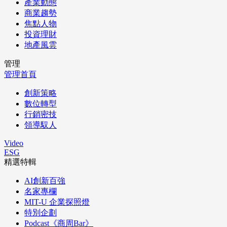
產業動態
商業趨勢
焦點人物
投資理財
地產風雲
管理
管理首頁
創新策略
數位轉型
行銷密技
領導馭人
Video
ESG
精選特輯
AI創新百強
名家專欄
MIT-U 企業探照燈
特別企劃
Podcast《商周Bar》