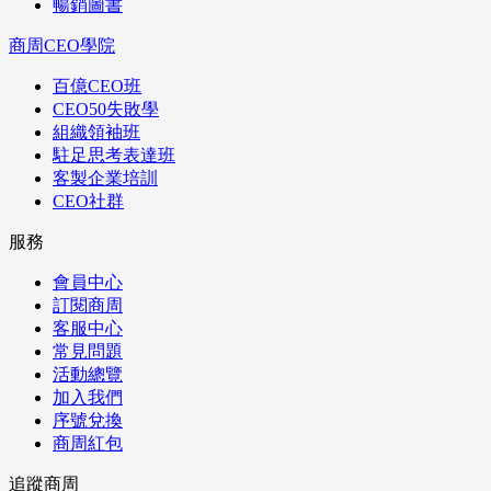
暢銷圖書
商周CEO學院
百億CEO班
CEO50失敗學
組織領袖班
駐足思考表達班
客製企業培訓
CEO社群
服務
會員中心
訂閱商周
客服中心
常見問題
活動總覽
加入我們
序號兌換
商周紅包
追蹤商周