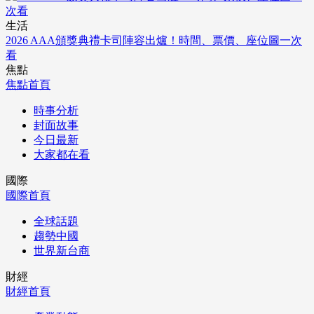
生活
2026 AAA頒獎典禮卡司陣容出爐！時間、票價、座位圖一次
看
焦點
焦點首頁
時事分析
封面故事
今日最新
大家都在看
國際
國際首頁
全球話題
趨勢中國
世界新台商
財經
財經首頁