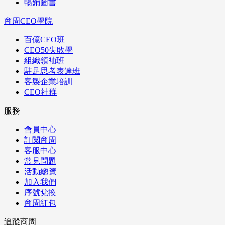
暢銷圖書
商周CEO學院
百億CEO班
CEO50失敗學
組織領袖班
駐足思考表達班
客製企業培訓
CEO社群
服務
會員中心
訂閱商周
客服中心
常見問題
活動總覽
加入我們
序號兌換
商周紅包
追蹤商周