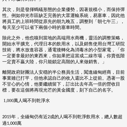
其次，則是發揮螞蟻形態的企業優勢，因著規模小，而保持彈
性。例如仰光市區缺乏完善的大眾運輸系統，易塞車，因此他
將員工的上班時間從原先的朝九晚五，調整到「朝七午三」，
每天至少可以省下兩個小時的塞車時間。
除此之外，他也嗅到當地的高端用水商機，靈活的調整策略，
開始水平擴充，代理日本的飲用水，以及銷售使用台灣工研院
技術，將水放進容器，通電後轉化為消毒水的小型家電，「你
一定要拿最好的東西來，你如果把這當成二線市場，你賣低階
一定賣不贏大陸，你只能鎖定高階的人來做銷售。」
離開政府財團法人安穩的半公務員生活，闖進緬甸經商，目前
事業雖已打平，但他承認自己的收入還比不上從前。憑著一股
不甘心的心情，他要繼續留下，訂出比去年高一倍的營收目
標，要在這個將再現光芒的黃金國度，刻下自己的名字。
1,000萬人喝不到乾淨水
年，全緬甸仍有近
成的人喝不到乾淨飲用水，總人數超
2015
2
過
萬
1,000