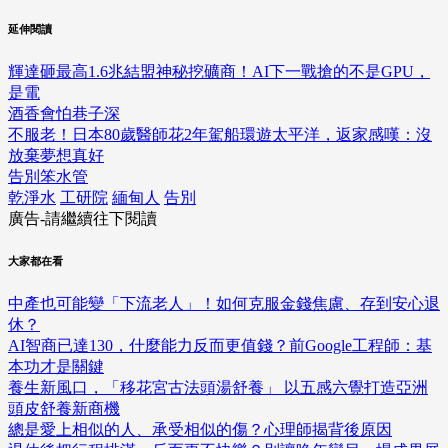
延伸閱讀
輝達砸最高1.6兆結盟神秘挖礦商！AI下一戰搶的不是GPU，
是電
酒香會怕巷子深
不服老！日本80歲醫師花2年駕船環遊太平洋，返家感嘆：沒
放棄夢想真好
告別笨水管
乾淨水
工研院
緬甸人
告別
廣告-請繼續往下閱讀
大家都在看
中產也可能變「下流老人」！如何克服金錢焦慮、存到安心退
休？
AI智商已達130，什麼能力反而更值錢？前Google工程師：基
本功才是關鍵
養生新風口，「移花宮古法頭湯舒養」 以五感六覺打造亞洲
頭皮舒養新商機
總是愛上相似的人、承受相似的傷？心理師揭背後原因