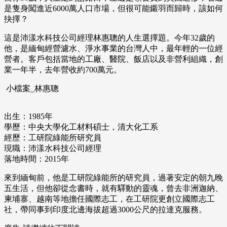
是隻身闖進近6000萬人口市場，但很可能鎩羽而歸時，該如何
抉擇？
這是沛漾水科技公司經理林惠聰的人生選擇題。今年32歲的
他，是緬甸經營濾水、淨水事業的台灣人中，最年輕的一位經
營者。客戶包括當地的工廠、醫院、飯店以及非營利組織，創
業一年半，去年營收約700萬元。
小檔案_林惠聰
出生：1985年
學歷：中央大學化工材料碩士，清大化工系
經歷：工研院綠能所研究員
現職：沛漾水科技公司經理
落地時間：2015年
來到緬甸前，他是工研院綠能所的研究員，過著安定的朝九晚
五生活，但他卻從念書時，就有驛動的靈魂，曾去非洲迦納、
柬埔寨、越南等地擔任國際志工，在工研院更創立國際志工
社，帶同事到印度北邊海拔超過3000公尺的拉達克服務。