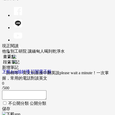
現正閱讀
他告別工研院 讓緬甸人喝到乾淨水
畫重點
段落筆記
新增筆記
下載App抽好禮
訂閱電子報
「請稍等」英文別直接中翻英說please wait a minute！一次掌
握，常用的電話對談英文
0
/500
不公開分類
公開分類
儲存