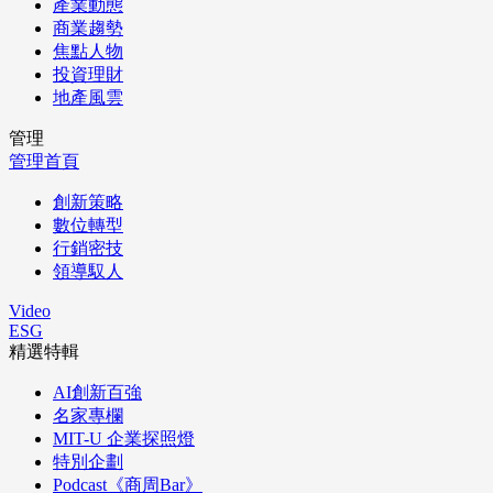
產業動態
商業趨勢
焦點人物
投資理財
地產風雲
管理
管理首頁
創新策略
數位轉型
行銷密技
領導馭人
Video
ESG
精選特輯
AI創新百強
名家專欄
MIT-U 企業探照燈
特別企劃
Podcast《商周Bar》