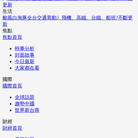
生活
颱風白海豚全台交通異動》飛機、高鐵、台鐵、船班?不斷更
新
焦點
焦點首頁
時事分析
封面故事
今日最新
大家都在看
國際
國際首頁
全球話題
趨勢中國
世界新台商
財經
財經首頁