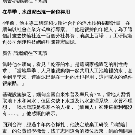
廣告-請繼續往下閱讀
在旱季，水跟泥巴混一起也得用
4年前，他主導工研院和扶輪社合作的淨水技術捐贈計畫，在
緬甸以社會企業方式執行專案。「他是很拚的年輕人，為了這
個計畫去扶輪社近一百個分社募資，演講上百場，」工研院新
創公司創淨科技總經理陳建宏回憶。
廣告-請繼續往下閱讀
當時他在緬甸，看見「乾淨的水」是這國家極匱乏的剛性需
求，「當地旱季，人只能跟動物一起共用人工池塘裡的水，甚
至到旱季末，連跟泥巴混在一起的水也得用，這裡喝水的條件
很嚴酷。」
基礎設施缺乏，緬甸全國自來水普及率只有7％，當地人習慣
取地下水和河水，但因欠缺下水道及污水處理系統，水質不理
想，「喝水應該是很基本的人權，（緬甸人）卻連這權利都沒
有……。」他感慨的表示。
回到台灣，經過半年內心掙扎，他決定放棄工研院「鴻鵠計
畫」的公費留學機會，找了志同道合的幾位股東，到緬甸開展