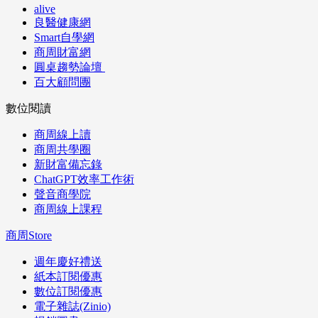
alive
良醫健康網
Smart自學網
商周財富網
圓桌趨勢論壇
百大顧問團
數位閱讀
商周線上讀
商周共學圈
新財富備忘錄
ChatGPT效率工作術
聲音商學院
商周線上課程
商周Store
週年慶好禮送
紙本訂閱優惠
數位訂閱優惠
電子雜誌(Zinio)