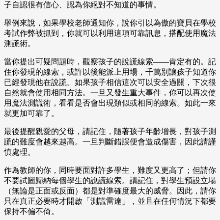
子自認很有信心、認為你絕對不知道的事情。
舉例來說，如果學校老師通知你，說你引以為傲的寶貝在學校
考試作弊被抓到，你就可以利用這項可靠訊息，搭配使用魔法
測謊術。
當你提出可疑問題時，觀察孩子的說謊線索——肯定有的。記
住你發現的線索，或許以後能派上用場，千萬別讓孩子知道你
已經發現他在說謊。如果孩子相信這次可以安全過關，下次很
自然就會使用相同方法。一旦又發生重大事件，你可以再次使
用魔法測謊術，看看是否會出現類似或相同的線索。如此一來
就更加可靠了。
最後提醒親愛的父母，請記住，隨著孩子年齡增長，對孩子測
謊的難度會越來越高。一旦判斷錯誤便會造成傷害，因此請謹
慎處理。
作為教師的你，同時要面對許多學生，難度又更高了；但請你
不要試圖歸納每個學生的說謊線索。請記住，對學生預設立場
（無論是正面或反面）都是對準確度最大的威脅。因此，請你
只在真正必要時才開啟「測謊雷達」，並且在任何情況下都要
保持不偏不倚。