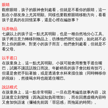
眼睛
觀察眼睛，孩子的眼神會到處看，但就是不看你的眼睛，這一
點在小朋友身上尤其明顯。同樣也要觀察眼睛移動方向，看看
孩子是真的在回憶某事，還是心裡在編故事？
玩弄物品
七歲以上的孩子這一點尤其明顯，也是一種自然地分心工具。
孩子將注意力轉移到物品上，彷彿他們很忙似的，如此就不必
對上你的眼神。對更小的孩子而言，他們會到處看，但就是不
看父母。
以手遮口
在孩童身上，這一點尤其明顯。小孩可能會用整隻手遮住嘴
巴，試圖不讓謊話脫口而說。年齡稍長的孩子會比較有技巧，
但還是會把手貼著臉，或是透過拿水杯來擋住臉（同時轉移你
的視線），然後喝水時也能遮住嘴巴。
說話模式
在孩童身上，這一點非常明顯，一旦在思考編造故事內容，說
話速度立刻變慢（因為認知負荷增加），而在回應虛構內容時
又會加快語速（彌補先前因「罪惡感」而拖延的時間）。