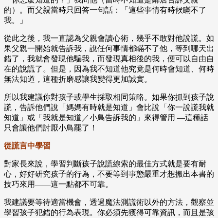
的）。而父親當時只回答一句話：「這些事情有時候瞞不了
我。」
從此之後，我一直認為父親會讀心術，幾乎不敢對他說謊。如
果父親一開始就告訴我，說任何事情都瞞不了他，等到哪天出
錯了，我就會發現他騙我，而發現真相後的我，便可以自由自
在的說謊了。但是，因為我不知道他究竟是何時會知道、何時
無法知道，這種折磨感讓我變得更加誠實。
所以我建議你對孩子或學生採取相同策略。如果你抓到孩子說
謊，告訴他們說「媽媽有時就是知道」會比說「你一說謊我就
知道」或「我就是知道／小鳥告訴我的」來得管用 —這種話
只會讓他們討厭小鳥罷了！
從謊言中學習
對家長來說，學習判斷孩子說謊線索的最佳方式就是要有耐
心，好好研究孩子的行為，不要等到事態嚴重才想搬出本書的
技巧來用——這一點都不可靠。
我建議要等待適當機會，透過魔法測謊術以外的方法，觀察並
學習孩子犯錯的行為表現。你必須先獲得可靠資訊，而且是孩