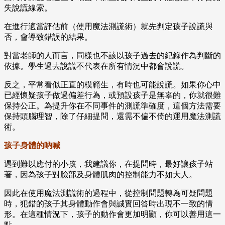
失說謊線索。
在進行適當評估前（使用魔法測謊術）就先判定孩子說謊與
否，會導致錯誤的結果。
對當老師的人而言，同樣也不該以孩子過去的紀錄作為判斷的
依據。學生過去說謊不代表在所有情況中都會說謊。
反之，平常看似正直的模範生，有時也可能說謊。如果你心中
已經懷疑孩子做過偏差行為，或預設孩子是無辜的，你就很難
保持公正。為提升你在不同事件的測謊準確度，這個方法需要
保持頭腦理智，除了仔細提問，還需不偏不倚的運用魔法測謊
術。
孩子身體的吶喊
遇到難以應付的小孩，我建議你，在提問時，最好讓孩子站
著，因為孩子對臉部及身體肌肉的控制能力不如大人。
因此在使用魔法測謊術的過程中，從控制問題轉為可疑問題
時，犯錯的孩子其身體動作會與誠實回答時出現不一致的情
形。在這種情況下，孩子的動作會更加明顯，你可以善用這一
點。