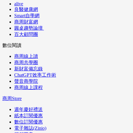
alive
良醫健康網
Smart自學網
商周財富網
圓桌趨勢論壇
百大顧問團
數位閱讀
商周線上讀
商周共學圈
新財富備忘錄
ChatGPT效率工作術
聲音商學院
商周線上課程
商周Store
週年慶好禮送
紙本訂閱優惠
數位訂閱優惠
電子雜誌(Zinio)