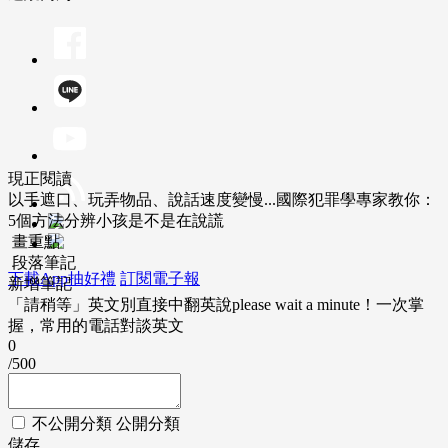
現正閱讀
以手遮口、玩弄物品、說話速度變慢...國際犯罪學專家教你：
5個方法分辨小孩是不是在說謊
畫重點
段落筆記
下載App抽好禮
訂閱電子報
新增筆記
「請稍等」英文別直接中翻英說please wait a minute！一次掌
握，常用的電話對談英文
0
/500
不公開分類
公開分類
儲存