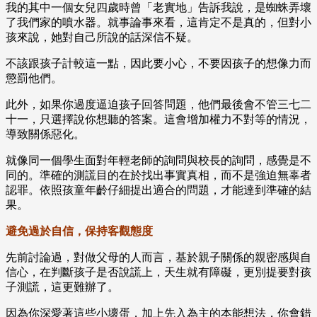
我的其中一個女兒四歲時曾「老實地」告訴我說，是蜘蛛弄壞
了我們家的噴水器。就事論事來看，這肯定不是真的，但對小
孩來說，她對自己所說的話深信不疑。
不該跟孩子計較這一點，因此要小心，不要因孩子的想像力而
懲罰他們。
此外，如果你過度逼迫孩子回答問題，他們最後會不管三七二
十一，只選擇說你想聽的答案。這會增加權力不對等的情況，
導致關係惡化。
就像同一個學生面對年輕老師的詢問與校長的詢問，感覺是不
同的。準確的測謊目的在於找出事實真相，而不是強迫無辜者
認罪。依照孩童年齡仔細提出適合的問題，才能達到準確的結
果。
避免過於自信，保持客觀態度
先前討論過，對做父母的人而言，基於親子關係的親密感與自
信心，在判斷孩子是否說謊上，天生就有障礙，更別提要對孩
子測謊，這更難辦了。
因為你深愛著這些小壞蛋，加上先入為主的本能想法，你會錯