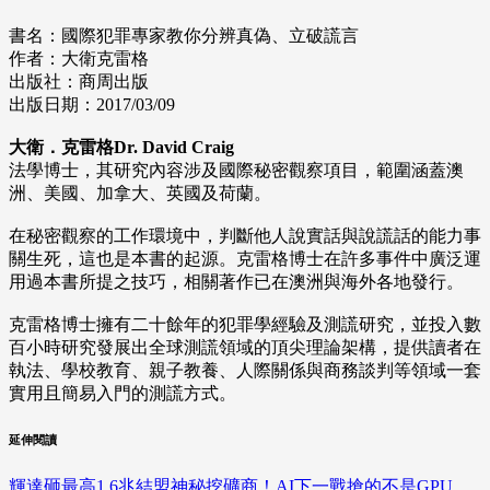
書名：國際犯罪專家教你分辨真偽、立破謊言
作者：大衛克雷格
出版社：商周出版
出版日期：2017/03/09
大衛．克雷格Dr. David Craig
法學博士，其研究內容涉及國際秘密觀察項目，範圍涵蓋澳
洲、美國、加拿大、英國及荷蘭。
在秘密觀察的工作環境中，判斷他人說實話與說謊話的能力事
關生死，這也是本書的起源。克雷格博士在許多事件中廣泛運
用過本書所提之技巧，相關著作已在澳洲與海外各地發行。
克雷格博士擁有二十餘年的犯罪學經驗及測謊研究，並投入數
百小時研究發展出全球測謊領域的頂尖理論架構，提供讀者在
執法、學校教育、親子教養、人際關係與商務談判等領域一套
實用且簡易入門的測謊方式。
延伸閱讀
輝達砸最高1.6兆結盟神秘挖礦商！AI下一戰搶的不是GPU，