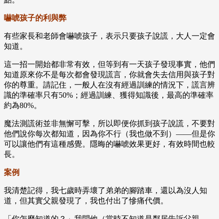
嚇唬孩子的利與弊
有些家長和老師會嚇唬孩子，表示只要孩子說謊，大人一定會
知道。
這一招一開始都非常有效，但等到有一天孩子發現事實，他們
知道原來你不是每次都會發現謊言，你就會失去信用與孩子對
你的尊重。請記住，一般人在沒有經過訓練的情況下，謊言辨
識的準確率只有50%；經過訓練、獲得知識後，最高的準確率
約為80%。
魔法測謊術並非無懈可擊，所以即便你抓到孩子說謊，不要對
他們說你每次都知道，因為你不行（我也做不到）——但是你
可以讓他們有這種感覺。隱晦的嚇唬效果更好，有效時間也較
長。
案例
我清楚記得，我七歲時弄壞了弟弟的腳踏車，還以為沒人知
道，但其實父親發現了，我也付出了慘痛代價。
「你怎麼知道的？」我問他（當時不知道是鄰居告訴父親