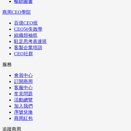
暢銷圖書
商周CEO學院
百億CEO班
CEO50失敗學
組織領袖班
駐足思考表達班
客製企業培訓
CEO社群
服務
會員中心
訂閱商周
客服中心
常見問題
活動總覽
加入我們
序號兌換
商周紅包
追蹤商周