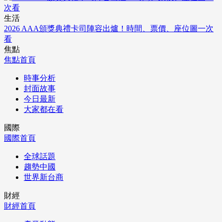
生活
2026 AAA頒獎典禮卡司陣容出爐！時間、票價、座位圖一次
看
焦點
焦點首頁
時事分析
封面故事
今日最新
大家都在看
國際
國際首頁
全球話題
趨勢中國
世界新台商
財經
財經首頁