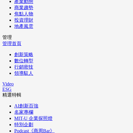
產業動態
商業趨勢
焦點人物
投資理財
地產風雲
管理
管理首頁
創新策略
數位轉型
行銷密技
領導馭人
Video
ESG
精選特輯
AI創新百強
名家專欄
MIT-U 企業探照燈
特別企劃
Podcast《商周Bar》