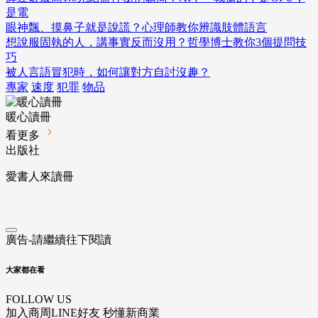
是電
眼神飄、摸鼻子就是說謊？心理師教你辨識肢體語言
想說服固執的人，講事實反而沒用？哲學博士教你3個提問技
巧
被人言語冒犯時，如何讓對方自討沒趣？
專家
速度
犯罪
物品
暖心讀冊
看更多
出版社
愛書人來讀冊
廣告-請繼續往下閱讀
大家都在看
FOLLOW US
加入商周LINE好友 秒懂新商業