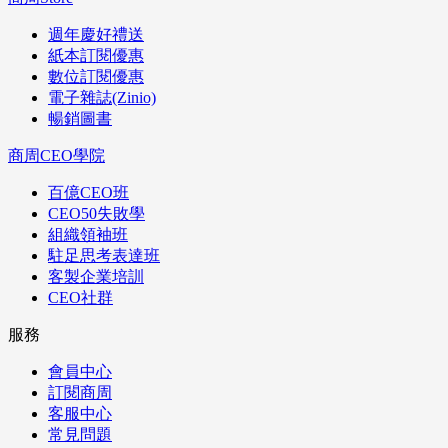
週年慶好禮送
紙本訂閱優惠
數位訂閱優惠
電子雜誌(Zinio)
暢銷圖書
商周CEO學院
百億CEO班
CEO50失敗學
組織領袖班
駐足思考表達班
客製企業培訓
CEO社群
服務
會員中心
訂閱商周
客服中心
常見問題