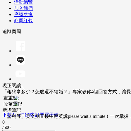
活動總覽
加入我們
序號兌換
商周紅包
追蹤商周
現正閱讀
「年終拿多少？怎麼還不結婚？」專家教你4個回答方式，讓
畫重點
段落筆記
新增筆記
下載App抽好禮
訂閱電子報
「請稍等」英文別直接中翻英說please wait a minute！一
0
/500