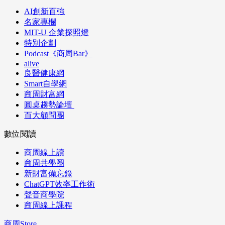
AI創新百強
名家專欄
MIT-U 企業探照燈
特別企劃
Podcast《商周Bar》
alive
良醫健康網
Smart自學網
商周財富網
圓桌趨勢論壇
百大顧問團
數位閱讀
商周線上讀
商周共學圈
新財富備忘錄
ChatGPT效率工作術
聲音商學院
商周線上課程
商周Store