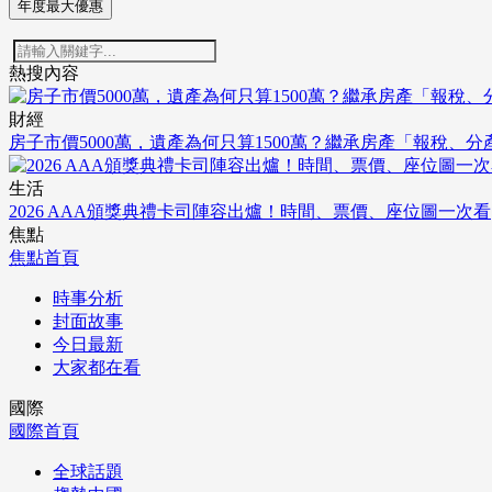
年度最大優惠
熱搜內容
財經
房子市價5000萬，遺產為何只算1500萬？繼承房產「報稅、
生活
2026 AAA頒獎典禮卡司陣容出爐！時間、票價、座位圖一次看
焦點
焦點首頁
時事分析
封面故事
今日最新
大家都在看
國際
國際首頁
全球話題