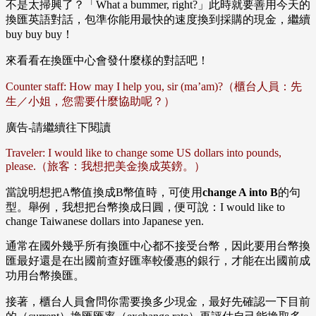
不是太掃興了？「What a bummer, right?」此時就要善用今天的
換匯英語對話，包準你能用最快的速度換到採購的現金，繼續
buy buy buy！
來看看在換匯中心會發什麼樣的對話吧！
Counter staff: How may I help you, sir (ma’am)?（櫃台人員：先
生／小姐，您需要什麼協助呢？）
廣告-請繼續往下閱讀
Traveler: I would like to change some US dollars into pounds,
please.（旅客：我想把美金換成英鎊。）
當說明想把A幣值換成B幣值時，可使用
change A into B
的句
型。舉例，我想把台幣換成日圓，便可說：I would like to
change Taiwanese dollars into Japanese yen.
通常在國外幾乎所有換匯中心都不接受台幣，因此要用台幣換
匯最好還是在出國前查好匯率較優惠的銀行，才能在出國前成
功用台幣換匯。
接著，櫃台人員會問你需要換多少現金，最好先確認一下目前