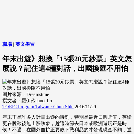
職場
|
英文學習
年末出遊》想換「15張20元鈔票」英文怎
麼說？記住這4種對話，出國換匯不用怕
圖片來源：Dreamstime
撰文者：羅伊伶Janet Lo
TOEIC Program Taiwan · Chun Shin
2016/11/29
年末正是許多人計畫出遊的時刻，特別是最近日圓貶值，英鎊
更在脫歐後無上漲跡象，趁這時節去日本或歐洲遊玩正是時
候！不過，在國外血拚正要敗下戰利品的才發現現金不夠，豈