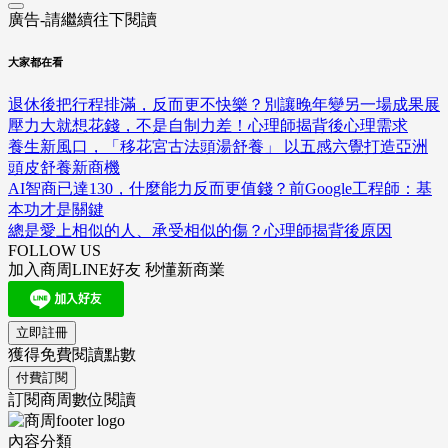
廣告-請繼續往下閱讀
大家都在看
退休後把行程排滿，反而更不快樂？別讓晚年變另一場成果展
壓力大就想花錢，不是自制力差！心理師揭背後心理需求
養生新風口，「移花宮古法頭湯舒養」 以五感六覺打造亞洲
頭皮舒養新商機
AI智商已達130，什麼能力反而更值錢？前Google工程師：基
本功才是關鍵
總是愛上相似的人、承受相似的傷？心理師揭背後原因
FOLLOW US
加入商周LINE好友 秒懂新商業
立即註冊
獲得免費閱讀點數
付費訂閱
訂閱商周數位閱讀
內容分類