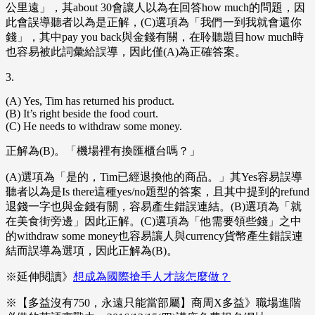
公里遠」，其about 30會讓人以為在回答how much的問題，因
此會誤導聽者以為是正解，(C)選項為「我們一到我就會還你
錢」，其中pay you back與金錢有關，在聆聽題目how much時
也容易被此詞彙給誤導，因此僅(A)為正確答案。
3.
(A) Yes, Tim has returned his product.
(B) It’s right beside the food court.
(C) He needs to withdraw some money.
正解為(B)。「機場裡有換匯櫃台嗎？」
(A)選項為「是的，Tim已經退換他的商品。」其Yes容易誤導
聽者以為是Is there這種yes/no題型的答案，且其中提到的refund
退錢一字也與金錢有關，容易產生錯誤連結。(B)選項為「就
在美食街旁邊」因此正解。(C)選項為「他需要領些錢」之中
的withdraw some money也容易讓人與currency貨幣產生錯誤連
結而誤導為選項，因此正解為(B)。
※延伸閱讀》
想成為國際搶手人才該怎麼做？
※【多益沒有750，永遠只能當部屬】商周X多益》職場進階