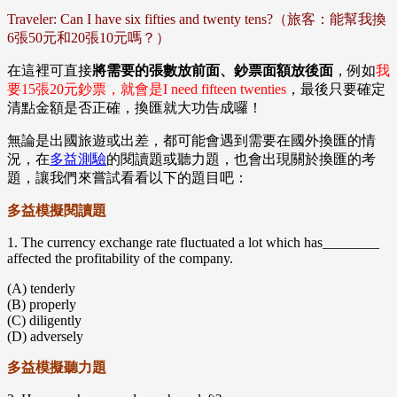
Traveler: Can I have six fifties and twenty tens?（旅客：能幫我換
6張50元和20張10元嗎？）
在這裡可直接
將需要的張數放前面、鈔票面額放後面
，例如
我
要15張20元鈔票，就會是I need fifteen twenties
，最後只要確定
清點金額是否正確，換匯就大功告成囉！
無論是出國旅遊或出差，都可能會遇到需要在國外換匯的情
況，在
多益測驗
的閱讀題或聽力題，也會出現關於換匯的考
題，讓我們來嘗試看看以下的題目吧：
多益模擬閱讀題
1. The currency exchange rate fluctuated a lot which has________
affected the profitability of the company.
(A) tenderly
(B) properly
(C) diligently
(D) adversely
多益模擬聽力題