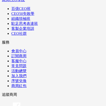
百億CEO班
CEO50失敗學
組織領袖班
駐足思考表達班
客製企業培訓
CEO社群
服務
會員中心
訂閱商周
客服中心
常見問題
活動總覽
加入我們
序號兌換
商周紅包
追蹤商周