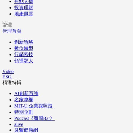
焦點人物
投資理財
地產風雲
管理
管理首頁
創新策略
數位轉型
行銷密技
領導馭人
Video
ESG
精選特輯
AI創新百強
名家專欄
MIT-U 企業探照燈
特別企劃
Podcast《商周Bar》
alive
良醫健康網