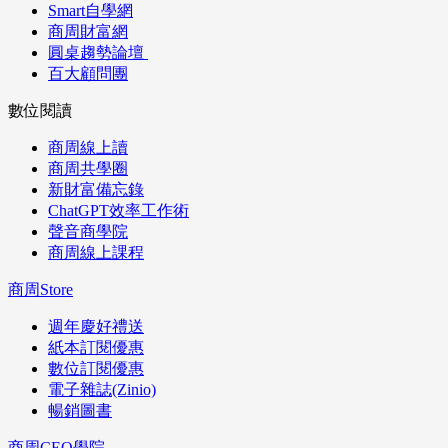
Smart自學網
商周財富網
圓桌趨勢論壇
百大顧問團
數位閱讀
商周線上讀
商周共學圈
新財富備忘錄
ChatGPT效率工作術
聲音商學院
商周線上課程
商周Store
週年慶好禮送
紙本訂閱優惠
數位訂閱優惠
電子雜誌(Zinio)
暢銷圖書
商周CEO學院