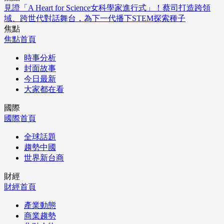
見證「A Heart for Science女科學家進行式」！蔡司打造跨領
域、跨世代對話舞台，為下一代播下STEM探索種子
焦點
焦點首頁
時事分析
封面故事
今日最新
大家都在看
國際
國際首頁
全球話題
趨勢中國
世界新台商
財經
財經首頁
產業動態
商業趨勢