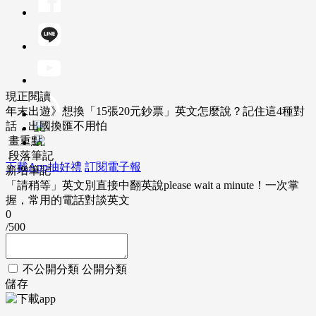
現正閱讀
年末出遊》想換「15張20元鈔票」英文怎麼說？記住這4種對
話，出國換匯不用怕
畫重點
段落筆記
下載App抽好禮
訂閱電子報
新增筆記
「請稍等」英文別直接中翻英說please wait a minute！一次掌
握，常用的電話對談英文
0
/500
不公開分類
公開分類
儲存