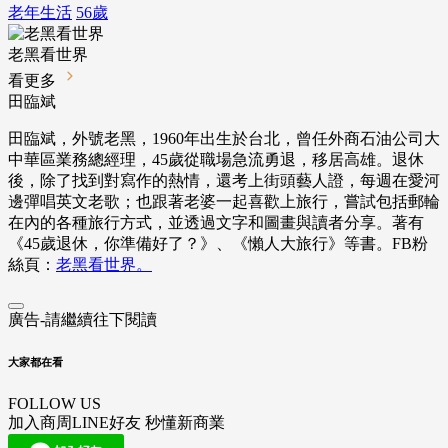
老年生活
56歲
老黑看世界
看更多
田臨斌
田臨斌，外號老黑，1960年出生於台北，曾任外商石油公司大
中華區業務總經理，45歲從職場急流勇退，移居高雄。退休
後，除了找到對寫作的熱情，還考上街頭藝人證，每週在愛河
邊彈唱英文老歌；也跟著老婆一起喜歡上旅行，嘗試包括郵輪
在內的各種旅行方式，並透過文字和圖畫與讀者分享。著有
《45歲退休，你準備好了？》、《懶人大旅行》等書。FB粉
絲頁：
老黑看世界。
廣告-請繼續往下閱讀
大家都在看
FOLLOW US
加入商周LINE好友 秒懂新商業