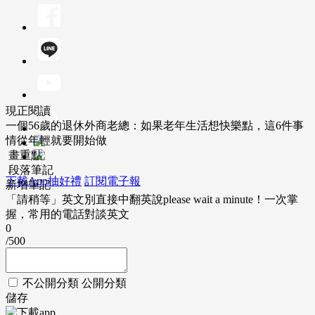
現正閱讀
一個56歲的退休外商老總：如果老年生活想快樂點，這6件事
情從年輕就要開始做
畫重點
段落筆記
下載App抽好禮
訂閱電子報
新增筆記
「請稍等」英文別直接中翻英說please wait a minute！一次掌
握，常用的電話對談英文
0
/500
不公開分類
公開分類
儲存