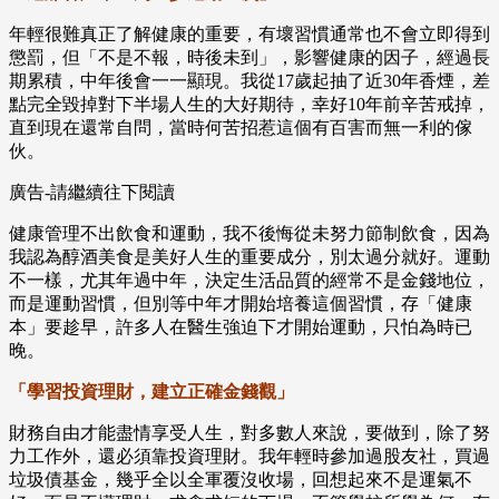
年輕很難真正了解健康的重要，有壞習慣通常也不會立即得到
懲罰，但「不是不報，時後未到」，影響健康的因子，經過長
期累積，中年後會一一顯現。我從17歲起抽了近30年香煙，差
點完全毀掉對下半場人生的大好期待，幸好10年前辛苦戒掉，
直到現在還常自問，當時何苦招惹這個有百害而無一利的傢
伙。
廣告-請繼續往下閱讀
健康管理不出飲食和運動，我不後悔從未努力節制飲食，因為
我認為醇酒美食是美好人生的重要成分，別太過分就好。運動
不一樣，尤其年過中年，決定生活品質的經常不是金錢地位，
而是運動習慣，但別等中年才開始培養這個習慣，存「健康
本」要趁早，許多人在醫生強迫下才開始運動，只怕為時已
晚。
「學習投資理財，建立正確金錢觀」
財務自由才能盡情享受人生，對多數人來說，要做到，除了努
力工作外，還必須靠投資理財。我年輕時參加過股友社，買過
垃圾債基金，幾乎全以全軍覆沒收場，回想起來不是運氣不