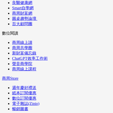
良醫健康網
Smart自學網
商周財富網
圓桌趨勢論壇
百大顧問團
數位閱讀
商周線上讀
商周共學圈
新財富備忘錄
ChatGPT效率工作術
聲音商學院
商周線上課程
商周Store
週年慶好禮送
紙本訂閱優惠
數位訂閱優惠
電子雜誌(Zinio)
暢銷圖書