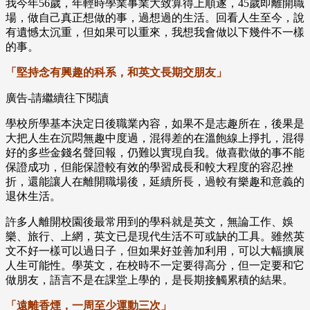
我今年56歲，年輕時學業事業大致算得上順遂，45歲即離開職
場，做自己真正想做的事，過想過的生活。回看人生至今，說
有遺憾太沉重，但如果可以重來，我想我會做以下幾件不一樣
的事。
「堅持念有興趣的科系，和英文長期交朋友」
廣告-請繼續往下閱讀
學校所學基本決定日後職業內容，如果不是志趣所在，後果是
大把人生在沉悶無趣中度過，混得差的在溫飽線上掙扎，混得
好的多些金錢名聲回報，仍難以實現自我。做喜歡做的事不能
保證成功，但能保證較有效的學習成長和較大程度的容忍挫
折，還能讓人在離開職場後，延續所長，過較有樂趣和意義的
退休生活。
許多人離開校園後最常用到的學科就是英文，無論工作、娛
樂、旅行、上網，英文已是現代生活不可或缺的工具。雖然英
文不好一樣可以過日子，但如果好並善加利用，可以大幅擴展
人生可能性。學英文，在校時不一定要得高分，但一定要和它
做朋友，語言不是在課堂上學的，是長期接觸累積的結果。
「遠離香煙，一周至少運動三次」