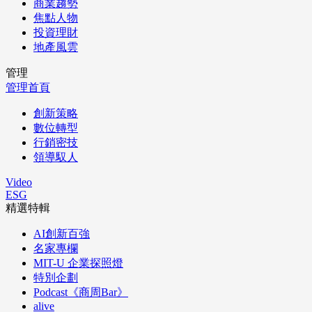
商業趨勢
焦點人物
投資理財
地產風雲
管理
管理首頁
創新策略
數位轉型
行銷密技
領導馭人
Video
ESG
精選特輯
AI創新百強
名家專欄
MIT-U 企業探照燈
特別企劃
Podcast《商周Bar》
alive