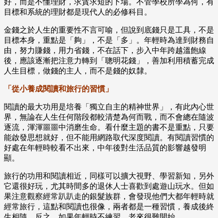
好，而是不懂理財，求貪求短的下場。不管學校所學為何，有
目標和系統的理財都是現代人的必修科目。
金錢之於人生的重要性不言可喻，但說到底錢只是工具，不是
目標本身，重點是「夠」，不是「多」。年輕時為達到財務自
由，努力賺錢，用力省錢，不在話下，步入中年跨越溫飽線
後，應該逐漸把注意力轉到「聰明花錢」，善加利用積蓄完成
人生目標，做錢的主人，而不是錢的奴隸。
「從小養成閱讀和旅行的習慣」
閱讀的最大功用是培養「獨立自主的精神世界」，有此內心世
界，無論在人生任何階段都較清楚為何而戰，而不會總在隨波
逐流，渾渾噩噩中消磨生命。看什麼主題的書不是重點，只要
能啟發思想就好，但不能用網路取代深度閱讀。有閱讀習慣的
好處在年輕時較看不出來，中年後對生活品質的影響越發明
顯。
旅行的功用和閱讀相近，同樣可以擴大視野、學習新知，另外
它還很好玩，尤其時間多的退休人士喜歡到處遊山玩水。但如
果注意觀察經常趴趴走的銀髮族群，會發現他們大都年輕時就
經常旅行，這點和閱讀也很像，兩者都是一種習慣，養成後終
生相隨，反之，如果年輕時不練習，老來很難開始。