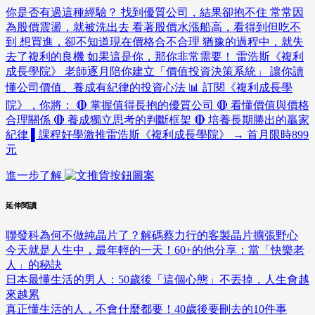
你是否有過這種經驗？ 找到優質公司，結果卻抱不住 常常因
為股價震盪，就被洗出去 看著股價水漲船高，看得到但吃不
到 想買進，卻不知道現在價格合不合理 猶豫的過程中，就失
去了複利的良機 如果這是你，那你非常需要！ 雷浩斯《複利
成長學院》 老師逐月陪你建立「價值投資決策系統」 讓你讀
懂公司價值、養成有紀律的投資心法 📊 訂閱《複利成長學
院》，你將： 🔴 掌握值得長抱的優質公司 🔴 看懂價值與價格
合理關係 🔴 養成獨立思考的判斷框架 🔴 培養長期勝出的贏家
紀律 ▌課程好學激推雷浩斯《複利成長學院》 → 首月限時899
元
進一步了解
延伸閱讀
聯發科為何不做純晶片了？解碼蔡力行的客製晶片擴張野心
今天就是人生中，最年輕的一天！60+的他分享：當「快樂老
人」的秘訣
日本最懂生活的男人：50歲後「這個心態」不丟掉，人生會越
來越累
真正懂生活的人，不會什麼都要！40歲後要刪去的10件事