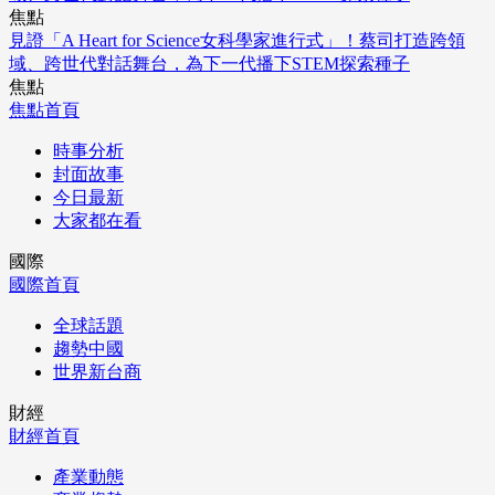
焦點
見證「A Heart for Science女科學家進行式」！蔡司打造跨領
域、跨世代對話舞台，為下一代播下STEM探索種子
焦點
焦點首頁
時事分析
封面故事
今日最新
大家都在看
國際
國際首頁
全球話題
趨勢中國
世界新台商
財經
財經首頁
產業動態