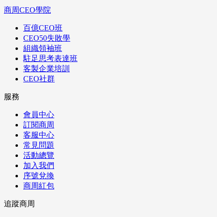
商周CEO學院
百億CEO班
CEO50失敗學
組織領袖班
駐足思考表達班
客製企業培訓
CEO社群
服務
會員中心
訂閱商周
客服中心
常見問題
活動總覽
加入我們
序號兌換
商周紅包
追蹤商周