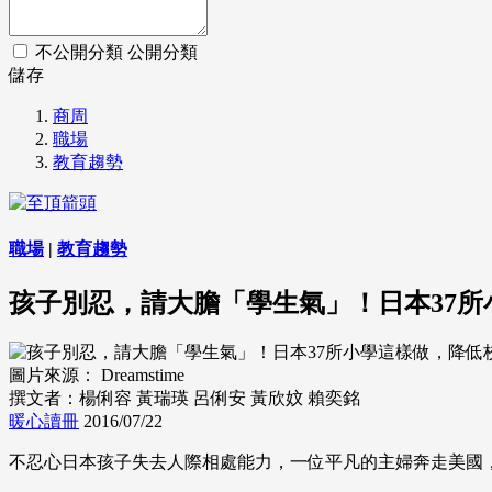
不公開分類
公開分類
儲存
商周
職場
教育趨勢
職場
|
教育趨勢
孩子別忍，請大膽「學生氣」！日本37
圖片來源： Dreamstime
撰文者：楊俐容 黃瑞瑛 呂俐安 黃欣妏 賴奕銘
暖心讀冊
2016/07/22
不忍心日本孩子失去人際相處能力，一位平凡的主婦奔走美國，帶回