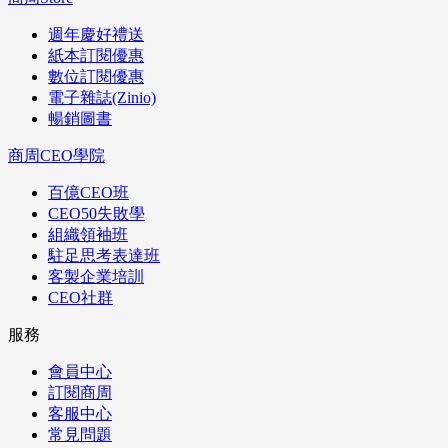
週年慶好禮送
紙本訂閱優惠
數位訂閱優惠
電子雜誌(Zinio)
暢銷圖書
商周CEO學院
百億CEO班
CEO50失敗學
組織領袖班
駐足思考表達班
客製企業培訓
CEO社群
服務
會員中心
訂閱商周
客服中心
常見問題