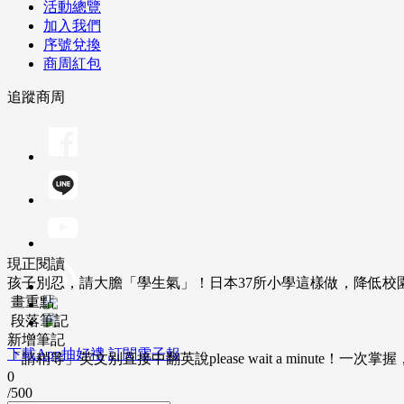
活動總覽
加入我們
序號兌換
商周紅包
追蹤商周
現正閱讀
孩子別忍，請大膽「學生氣」！日本37所小學這樣做，降低校
畫重點
段落筆記
新增筆記
下載App抽好禮
訂閱電子報
「請稍等」英文別直接中翻英說please wait a minute！一
0
/500