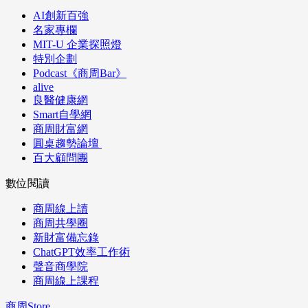
AI創新百強
名家專欄
MIT-U 企業探照燈
特別企劃
Podcast《商周Bar》
alive
良醫健康網
Smart自學網
商周財富網
圓桌趨勢論壇
百大顧問團
數位閱讀
商周線上讀
商周共學圈
新財富備忘錄
ChatGPT效率工作術
聲音商學院
商周線上課程
商周Store