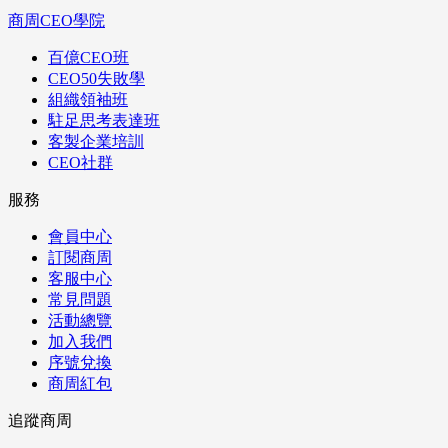
商周CEO學院
百億CEO班
CEO50失敗學
組織領袖班
駐足思考表達班
客製企業培訓
CEO社群
服務
會員中心
訂閱商周
客服中心
常見問題
活動總覽
加入我們
序號兌換
商周紅包
追蹤商周