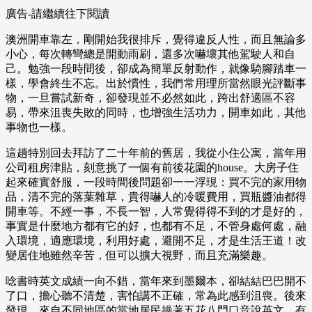
廣告-請繼續往下閱讀
澳洲開車靠左，剛開始我很排斥，覺得違反人性，而且無論多
小心，每次轉彎總是開動雨刷，還多次嚇壞其他駕駛人和自
己。勉強一段時間後，卻成為簡單反射動作，就像騎腳踏車一
樣，學會終生不忘。出於慣性，我們常用理所當然眼光評斷事
物，一旦嘗試新奇，卻發現並不必然如此，跨出舒適區不容
易，帶來沮喪失敗的同時，也增強生活功力，開車如此，其他
事物也一樣。
這趟特別回去拜訪了二十年前的舊居，我從小住公寓，當年用
公司租房津貼，刻意挑了一個有前後花園的house。大房子住
起來確實舒服，一段時間後問題卻一一浮現：買不完的家用物
品，清不完的落葉雜草，貴得嚇人的冷暖費用，買瓶醬油都得
開車等。不經一事，不長一智，人常覺得得不到的才是好的，
事實是什麼地方都有它的好，也都有不足，不管身處何處，融
入環境，適應環境，利用好處，避開不足，才是生活王道！改
變居住地雖然辛苦，但可以擴大視野，而且充滿樂趣。
唸書時英文成績一向不錯，當年來到墨爾本，卻結結巴巴開不
了口，擔心聽不清楚，害怕講不正確，常為此感到沮喪。後來
發現，來自不同地區的當地居民操著五花八門口音說英文，有