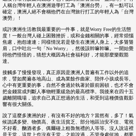
人稱台灣年輕人在澳洲遊學打工為「澳洲台勞」，有一點可以
確定，澳洲人絕不會稱他們在台灣旅行打工的年輕人為「台灣
澳勞」！
或許澳洲生活教我最重要的一件事，就是Worry Free的生活態
度！一般台灣人碰上困難挫折，或和金錢相關的事，經常煩惱
焦慮，抱怨連連；同樣情況若是發生在澳洲人身上，大多聳聳
肩，口中吐出一句「No Worry」，然後該幹嘛幹嘛。一開始覺
得他們怪怪的，猜想大概因為社會福利好，才能那麼樂觀豁
達。
接觸多了慢慢發現，真正原因是澳洲人普遍有工作以外的追
求，譬如爬遍各地高山、成為業餘作曲家、陪伴小孩成長等。
心中有更重要的事，自然不會過於執著於眼前困頓，也才不會
把金錢當成判斷人事物輕重緩急的最高標準。我後來在四十五
歲離開職場，追求自己真正想過的生活，和受到這種價值觀影
響有很大關係。
說了這麼多澳洲的好，有沒有不好的地方？當然有，多了！氣
候詭譎多變、物價高、夜生活貧乏、部分地區治安不佳、電視
不好看、酗酒者多、偶爾碰上粗魯無禮的人等等。沒人說這裡
是天堂，這世上也沒有天堂，之前說過，不管身處何地，都要