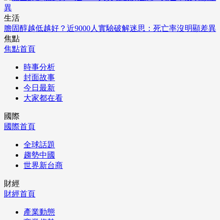
生活
膽固醇越低越好？近9000人實驗破解迷思：死亡率沒明顯差異
焦點
焦點首頁
時事分析
封面故事
今日最新
大家都在看
國際
國際首頁
全球話題
趨勢中國
世界新台商
財經
財經首頁
產業動態