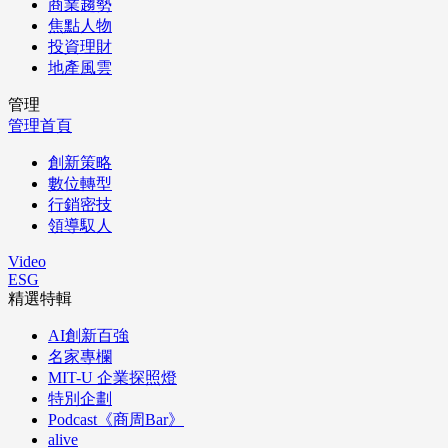
商業趨勢
焦點人物
投資理財
地產風雲
管理
管理首頁
創新策略
數位轉型
行銷密技
領導馭人
Video
ESG
精選特輯
AI創新百強
名家專欄
MIT-U 企業探照燈
特別企劃
Podcast《商周Bar》
alive