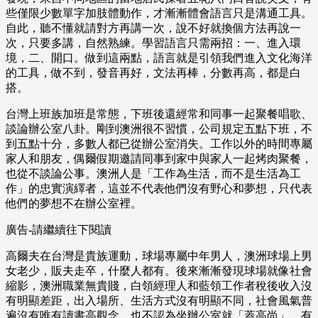
些僅限少數單字加肢體動作，才漸漸體會語言只是溝通工具。
自此，聽不懂就請對方再講一次，說不好就換個方法再說一
次，只要多講，自然熟練。學習語言只需兩招：一、進入環
境，二、開口。做到這兩點，語言就是引領我們進入文化海洋
的工具，做不到，發音再好，文法再棒，分數再高，都是白
搭。
台灣上班族加班是常態，下班後還經常和同事一起聚餐唱歌、
談論辦公室八卦。剛到澳洲很不習慣，公司規定五點下班，不
到五點十分，多數人都已從辦公室消失。工作以外的時間專屬
家人和朋友，偶爾假期邀請同事到家中與家人一起烤肉聚餐，
也從不談論公事。澳洲人是「工作為生活，而不是生活為工
作」的忠實演繹者，這並不代表他們沒有野心和夢想，只代表
他們的夢想不在辦公室裡。
廣告-請繼續往下閱讀
高爾夫在台灣是貴族運動，球場專屬中年男人，澳洲球場上男
女老少，販夫走卒，什麼人都有。後來漸漸發現球場就像社會
縮影，澳洲職業無貴賤，白領經理人和藍領工作者稅後收入沒
有明顯差距，出入場所、生活方式沒有明顯不同，社會風氣普
遍沒有唯有讀書高觀念，也不認為坐辦公室就「蓋高尚」。有