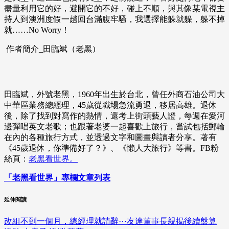
盡量利用它的好，避開它的不好，碰上不順，與其像某電視主
持人到澳洲度假一趟回台滿腹牢騷，我選擇能躲就躲，躲不掉
就……No Worry！
作者簡介_田臨斌（老黑）
田臨斌，外號老黑，1960年出生於台北，曾任外商石油公司大
中華區業務總經理，45歲從職場急流勇退，移居高雄。退休
後，除了找到對寫作的熱情，還考上街頭藝人證，每週在愛河
邊彈唱英文老歌；也跟著老婆一起喜歡上旅行，嘗試包括郵輪
在內的各種旅行方式，並透過文字和圖畫與讀者分享。著有
《45歲退休，你準備好了？》、《懶人大旅行》等書。FB粉
絲頁：
老黑看世界。
「老黑看世界」專欄文章列表
延伸閱讀
改組不到一個月，總經理就請辭⋯友達董事長親揭後續盤算