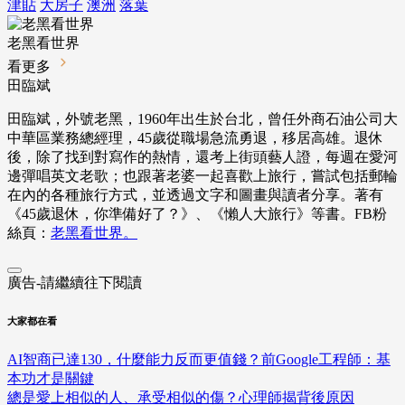
津貼
大房子
澳洲
落葉
老黑看世界
看更多
田臨斌
田臨斌，外號老黑，1960年出生於台北，曾任外商石油公司大
中華區業務總經理，45歲從職場急流勇退，移居高雄。退休
後，除了找到對寫作的熱情，還考上街頭藝人證，每週在愛河
邊彈唱英文老歌；也跟著老婆一起喜歡上旅行，嘗試包括郵輪
在內的各種旅行方式，並透過文字和圖畫與讀者分享。著有
《45歲退休，你準備好了？》、《懶人大旅行》等書。FB粉
絲頁：
老黑看世界。
廣告-請繼續往下閱讀
大家都在看
AI智商已達130，什麼能力反而更值錢？前Google工程師：基
本功才是關鍵
總是愛上相似的人、承受相似的傷？心理師揭背後原因