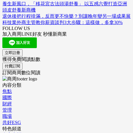
養生新風口，「移花宮古法頭湯舒養」 以五感六覺打造亞洲
頭皮舒養新商機
退休後把行程排滿，反而更不快樂？別讓晚年變另一場成果展
科技業外商主管教你薪資談判3大步驟：這樣做，多拿30%
FOLLOW US
加入商周LINE好友 秒懂新商業
立即註冊
獲得免費閱讀點數
付費訂閱
訂閱商周數位閱讀
內容分類
焦點
國際
財經
管理
職場
共好ESG
特色頻道