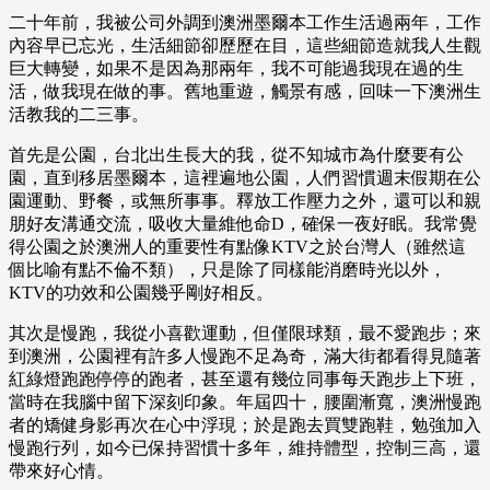
二十年前，我被公司外調到澳洲墨爾本工作生活過兩年，工作
內容早已忘光，生活細節卻歷歷在目，這些細節造就我人生觀
巨大轉變，如果不是因為那兩年，我不可能過我現在過的生
活，做我現在做的事。舊地重遊，觸景有感，回味一下澳洲生
活教我的二三事。
首先是公園，台北出生長大的我，從不知城市為什麼要有公
園，直到移居墨爾本，這裡遍地公園，人們習慣週末假期在公
園運動、野餐，或無所事事。釋放工作壓力之外，還可以和親
朋好友溝通交流，吸收大量維他命D，確保一夜好眠。我常覺
得公園之於澳洲人的重要性有點像KTV之於台灣人（雖然這
個比喻有點不倫不類），只是除了同樣能消磨時光以外，
KTV的功效和公園幾乎剛好相反。
其次是慢跑，我從小喜歡運動，但僅限球類，最不愛跑步；來
到澳洲，公園裡有許多人慢跑不足為奇，滿大街都看得見隨著
紅綠燈跑跑停停的跑者，甚至還有幾位同事每天跑步上下班，
當時在我腦中留下深刻印象。年屆四十，腰圍漸寬，澳洲慢跑
者的矯健身影再次在心中浮現；於是跑去買雙跑鞋，勉強加入
慢跑行列，如今已保持習慣十多年，維持體型，控制三高，還
帶來好心情。