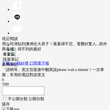
現正閱讀
用公司津貼到澳洲住大房子！落葉掃不完、電費好驚人...前外
商老總：得不到的最好
畫重點
段落筆記
下載App抽好禮
訂閱電子報
新增筆記
「請稍等」英文別直接中翻英說please wait a minute！一次掌
握，常用的電話對談英文
0
/500
不公開分類
公開分類
儲存