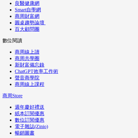
良醫健康網
Smart自學網
商周財富網
圓桌趨勢論壇
百大顧問團
數位閱讀
商周線上讀
商周共學圈
新財富備忘錄
ChatGPT效率工作術
聲音商學院
商周線上課程
商周Store
週年慶好禮送
紙本訂閱優惠
數位訂閱優惠
電子雜誌(Zinio)
暢銷圖書