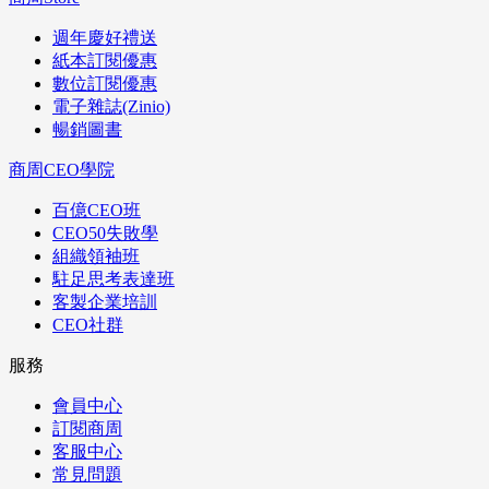
週年慶好禮送
紙本訂閱優惠
數位訂閱優惠
電子雜誌(Zinio)
暢銷圖書
商周CEO學院
百億CEO班
CEO50失敗學
組織領袖班
駐足思考表達班
客製企業培訓
CEO社群
服務
會員中心
訂閱商周
客服中心
常見問題