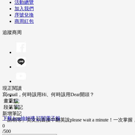
活動總覽
加入我們
序號兌換
商周紅包
追蹤商周
現正閱讀
寫email，何時該用Hi、何時該用Dear開頭？
畫重點
段落筆記
新增筆記
下載App抽好禮
訂閱電子報
「請稍等」英文別直接中翻英說please wait a minute！一
0
/500