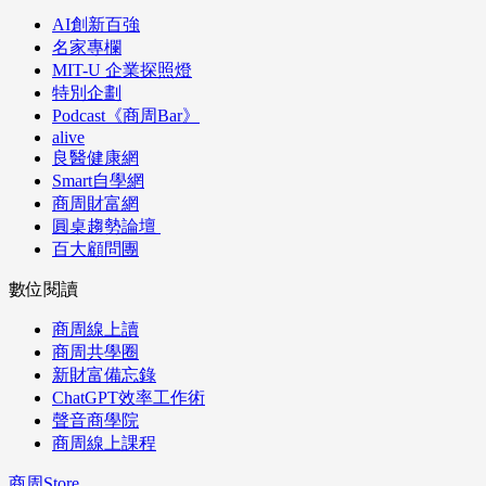
AI創新百強
名家專欄
MIT-U 企業探照燈
特別企劃
Podcast《商周Bar》
alive
良醫健康網
Smart自學網
商周財富網
圓桌趨勢論壇
百大顧問團
數位閱讀
商周線上讀
商周共學圈
新財富備忘錄
ChatGPT效率工作術
聲音商學院
商周線上課程
商周Store