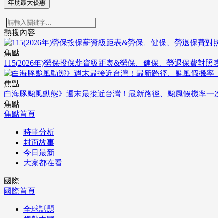
年度最大優惠
熱搜內容
焦點
115(2026年)勞保投保薪資級距表&勞保、健保、勞退保費對照
焦點
白海豚颱風動態》週末最接近台灣！最新路徑、颱風假機率一
焦點
焦點首頁
時事分析
封面故事
今日最新
大家都在看
國際
國際首頁
全球話題