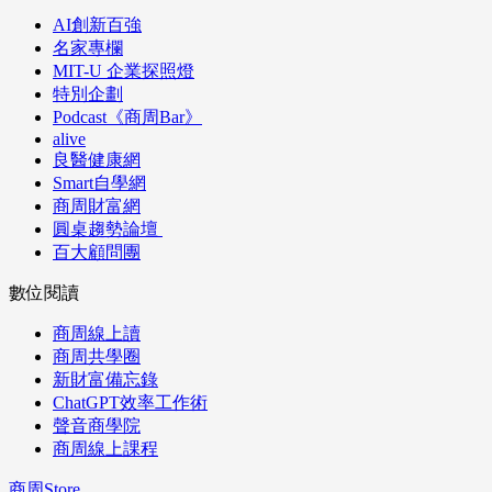
AI創新百強
名家專欄
MIT-U 企業探照燈
特別企劃
Podcast《商周Bar》
alive
良醫健康網
Smart自學網
商周財富網
圓桌趨勢論壇
百大顧問團
數位閱讀
商周線上讀
商周共學圈
新財富備忘錄
ChatGPT效率工作術
聲音商學院
商周線上課程
商周Store