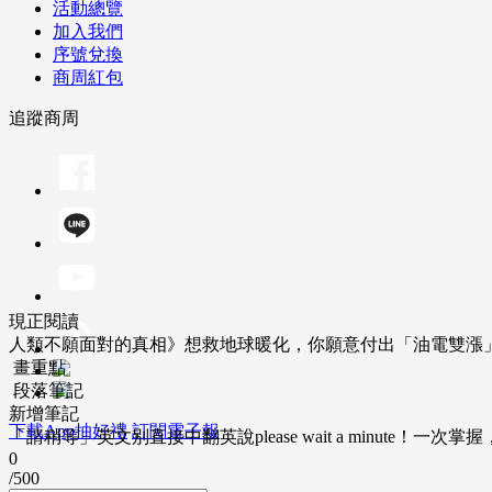
活動總覽
加入我們
序號兌換
商周紅包
追蹤商周
現正閱讀
人類不願面對的真相》想救地球暖化，你願意付出「油電雙漲
畫重點
段落筆記
新增筆記
下載App抽好禮
訂閱電子報
「請稍等」英文別直接中翻英說please wait a minute！一
0
/500