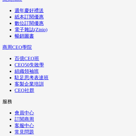
週年慶好禮送
紙本訂閱優惠
數位訂閱優惠
電子雜誌(Zinio)
暢銷圖書
商周CEO學院
百億CEO班
CEO50失敗學
組織領袖班
駐足思考表達班
客製企業培訓
CEO社群
服務
會員中心
訂閱商周
客服中心
常見問題