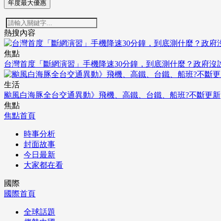
年度最大優惠
熱搜內容
焦點
台灣首度「斷網演習」手機降速30分鐘，到底測什麼？政府沒
生活
颱風白海豚全台交通異動》飛機、高鐵、台鐵、船班?不斷更新
焦點
焦點首頁
時事分析
封面故事
今日最新
大家都在看
國際
國際首頁
全球話題