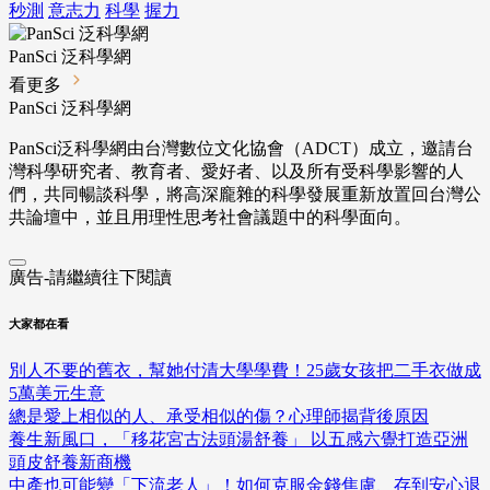
秒測
意志力
科學
握力
PanSci 泛科學網
看更多
PanSci 泛科學網
PanSci泛科學網由台灣數位文化協會（ADCT）成立，邀請台
灣科學研究者、教育者、愛好者、以及所有受科學影響的人
們，共同暢談科學，將高深龐雜的科學發展重新放置回台灣公
共論壇中，並且用理性思考社會議題中的科學面向。
廣告-請繼續往下閱讀
大家都在看
別人不要的舊衣，幫她付清大學學費！25歲女孩把二手衣做成
5萬美元生意
總是愛上相似的人、承受相似的傷？心理師揭背後原因
養生新風口，「移花宮古法頭湯舒養」 以五感六覺打造亞洲
頭皮舒養新商機
中產也可能變「下流老人」！如何克服金錢焦慮、存到安心退