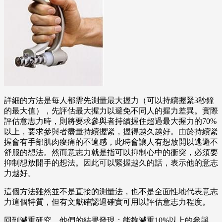
詳細的方法是每人都需先測量最大握力（可以持續握緊3秒鐘
的最大值），先評估最大握力以避免不同人的握力差異。實際
評估意志力時，則將要求參與者持續握住超過最大握力的70%
以上，要求參與者盡量持續握緊，握得越久越好。由於持續緊
握會有手部肌肉痠痛的不適感，此時會讓人有想放開以逃避不
舒服的想法。然而意志力就是指可以抑制心中的衝突，必須要
抑制想放開手的想法。因此可以緊握越久的話，表示他的意志
力越好。
這個方法雖然並不是直接的測量法，也不是全面性地代表意志
力這個特質，但有文獻確認過確實可用以評估意志力程度。
回到減重研究，他們的結果發現：能夠減重10%以上的參與