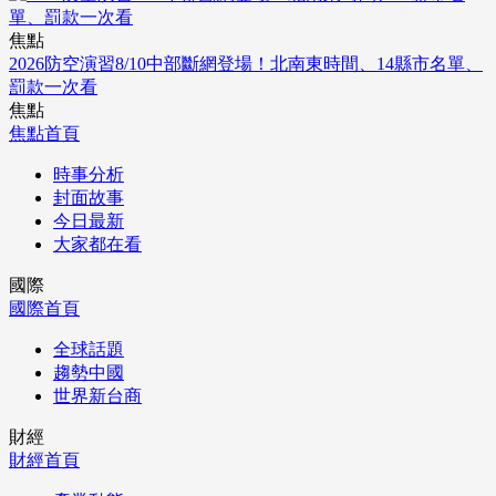
焦點
2026防空演習8/10中部斷網登場！北南東時間、14縣市名單、
罰款一次看
焦點
焦點首頁
時事分析
封面故事
今日最新
大家都在看
國際
國際首頁
全球話題
趨勢中國
世界新台商
財經
財經首頁