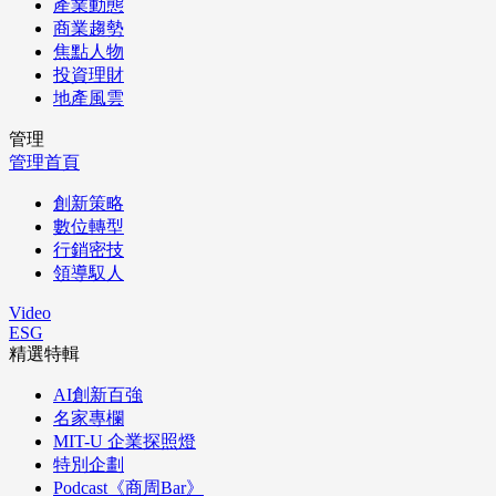
產業動態
商業趨勢
焦點人物
投資理財
地產風雲
管理
管理首頁
創新策略
數位轉型
行銷密技
領導馭人
Video
ESG
精選特輯
AI創新百強
名家專欄
MIT-U 企業探照燈
特別企劃
Podcast《商周Bar》