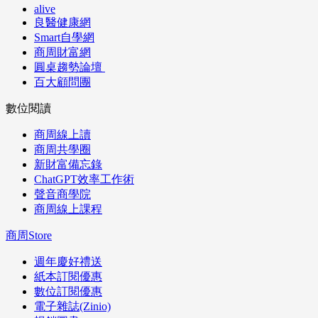
alive
良醫健康網
Smart自學網
商周財富網
圓桌趨勢論壇
百大顧問團
數位閱讀
商周線上讀
商周共學圈
新財富備忘錄
ChatGPT效率工作術
聲音商學院
商周線上課程
商周Store
週年慶好禮送
紙本訂閱優惠
數位訂閱優惠
電子雜誌(Zinio)