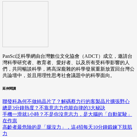
PanSci泛科學網由台灣數位文化協會（ADCT）成立，邀請台
灣科學研究者、教育者、愛好者、以及所有受科學影響的人
們，共同暢談科學，將高深龐雜的科學發展重新放置回台灣公
共論壇中，並且用理性思考社會議題中的科學面向。
延伸閱讀
聯發科為何不做純晶片了？解碼蔡力行的客製晶片擴張野心
總是3分鐘熱度？不靠意志力也能自律的3大秘訣
手機一滑就1小時？不是你沒意志力，是大腦的「自動駕駛」
在作祟
高齡者最危險的是「腿沒力」，這4招每天10分鐘鍛鍊下肢肌
力