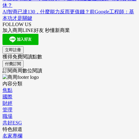
休？
AI智商已達130，什麼能力反而更值錢？前Google工程師：基
本功才是關鍵
FOLLOW US
加入商周LINE好友 秒懂新商業
立即註冊
獲得免費閱讀點數
付費訂閱
訂閱商周數位閱讀
內容分類
焦點
國際
財經
管理
職場
共好ESG
特色頻道
名家專欄