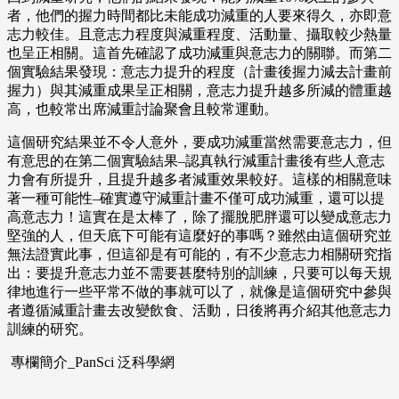
者，他們的握力時間都比未能成功減重的人要來得久，亦即意
志力較佳。且意志力程度與減重程度、活動量、攝取較少熱量
也呈正相關。這首先確認了成功減重與意志力的關聯。而第二
個實驗結果發現：意志力提升的程度（計畫後握力減去計畫前
握力）與其減重成果呈正相關，意志力提升越多所減的體重越
高，也較常出席減重討論聚會且較常運動。
這個研究結果並不令人意外，要成功減重當然需要意志力，但
有意思的在第二個實驗結果–認真執行減重計畫後有些人意志
力會有所提升，且提升越多者減重效果較好。這樣的相關意味
著一種可能性–確實遵守減重計畫不僅可成功減重，還可以提
高意志力！這實在是太棒了，除了擺脫肥胖還可以變成意志力
堅強的人，但天底下可能有這麼好的事嗎？雖然由這個研究並
無法證實此事，但這卻是有可能的，有不少意志力相關研究指
出：要提升意志力並不需要甚麼特別的訓練，只要可以每天規
律地進行一些平常不做的事就可以了，就像是這個研究中參與
者遵循減重計畫去改變飲食、活動，日後將再介紹其他意志力
訓練的研究。
專欄簡介_PanSci 泛科學網