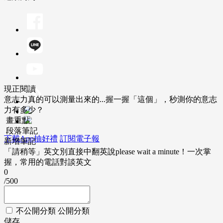
現正閱讀
意志力真的可以測量出來的...握一握「這個」，秒測你的意志
力有多少？
畫重點
段落筆記
下載App抽好禮
訂閱電子報
新增筆記
「請稍等」英文別直接中翻英說please wait a minute！一次掌
握，常用的電話對談英文
0
/500
不公開分類
公開分類
儲存