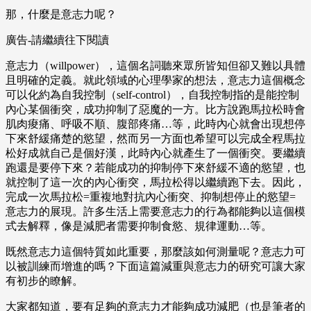
那，什麼是意志力呢？
廣告-請繼續往下閱讀
意志力（willpower），這個名詞聽來眾所皆知但卻又難以具體
且明確的定義。就此領域的心理學家的想法，意志力這個概念
可以化約為自我控制（self-control），自我控制指的是能控制
內心某個衝突，成功抑制了惡魔的一方。比方說跑馬拉松時會
肌肉痠痛、呼吸不順、腹部疼痛…等，此時內心就會出現想停
下來舒緩痛楚的慾望，然而另一方面也希望可以完成全程馬拉
松好成就自己是個好漢，此時內心就產生了一個衝突。要繼續
跑還是要停下來？若能成功的抑制停下來舒緩不適的慾望，也
就控制了這一次的內心衝突，馬拉松得以繼續跑下去。因此，
完成一次馬拉松=重複地對抗內心衝突、抑制想停止的慾望=
意志力的展現。許多生活上需要意志力的行為都能夠以這個模
式去解釋，像是減肥者需要抑制食慾、規律運動…等。
既然意志力這個特質如此重要，那麼該如何測量呢？意志力可
以被訓練而增進的嗎？下面這篇減重與意志力的研究可讓大家
有初步的瞭解。
大家都知道，要有足夠的意志力才能夠成功減肥（也是筆者的