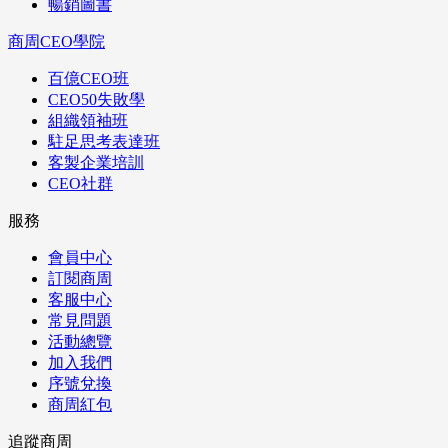
暢銷圖書
商周CEO學院
百億CEO班
CEO50失敗學
組織領袖班
駐足思考表達班
客製企業培訓
CEO社群
服務
會員中心
訂閱商周
客服中心
常見問題
活動總覽
加入我們
序號兌換
商周紅包
追蹤商周