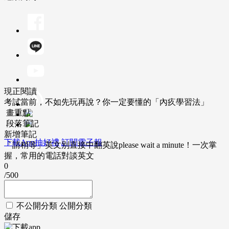
現正閱讀
考試當前，不如先玩再說？你一定要懂的「內疚學習法」
畫重點
段落筆記
新增筆記
下載App抽好禮
訂閱電子報
「請稍等」英文別直接中翻英說please wait a minute！一次掌
握，常用的電話對談英文
0
/500
不公開分類
公開分類
儲存