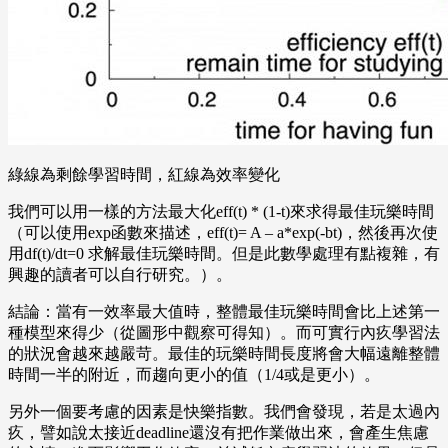
綠線為剩餘學習時間，紅線為效率變化
我們可以用一樣的方法最大化eff(t) * (1-t)來求得最佳玩樂時間
（可以使用exp函數來描述，eff(t)= A – a*exp(-bt)，然後再次使
用df(t)/dt=0 求解最佳玩樂時間。但是此數學處理有點複雜，有
興趣的讀者可以自行研究。）。
結論：當有一效率最大值時，整體最佳玩樂時間會比上述第一
種模型來得少（從圖形中觀察可得知）。而可實行內疚學習法
的狀況會越來越嚴苛。最佳的玩樂時間長度將會大幅遠離整體
時間一半的附近，而趨向更小的值（1/4或是更小）。
另外一個要考慮的因素是快樂指數。我們會發現，若是太過內
疚，譬如說太接近deadline還沒有把作業做出來，會產生焦慮