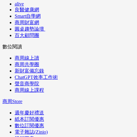
alive
良醫健康網
Smart自學網
商周財富網
圓桌趨勢論壇
百大顧問團
數位閱讀
商周線上讀
商周共學圈
新財富備忘錄
ChatGPT效率工作術
聲音商學院
商周線上課程
商周Store
週年慶好禮送
紙本訂閱優惠
數位訂閱優惠
電子雜誌(Zinio)