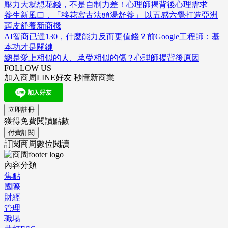
壓力大就想花錢，不是自制力差！心理師揭背後心理需求
養生新風口，「移花宮古法頭湯舒養」 以五感六覺打造亞洲
頭皮舒養新商機
AI智商已達130，什麼能力反而更值錢？前Google工程師：基
本功才是關鍵
總是愛上相似的人、承受相似的傷？心理師揭背後原因
FOLLOW US
加入商周LINE好友 秒懂新商業
立即註冊
獲得免費閱讀點數
付費訂閱
訂閱商周數位閱讀
內容分類
焦點
國際
財經
管理
職場