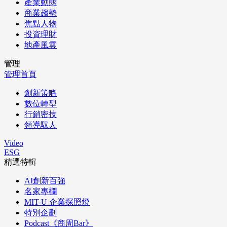
產業動態
商業趨勢
焦點人物
投資理財
地產風雲
管理
管理首頁
創新策略
數位轉型
行銷密技
領導馭人
Video
ESG
精選特輯
AI創新百強
名家專欄
MIT-U 企業探照燈
特別企劃
Podcast《商周Bar》