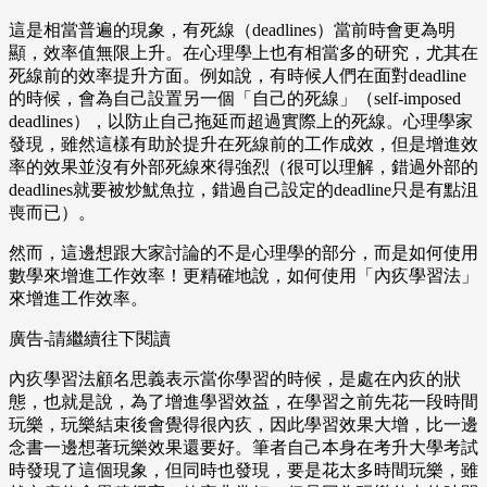
這是相當普遍的現象，有死線（deadlines）當前時會更為明
顯，效率值無限上升。在心理學上也有相當多的研究，尤其在
死線前的效率提升方面。例如說，有時候人們在面對deadline
的時候，會為自己設置另一個「自己的死線」（self-imposed
deadlines），以防止自己拖延而超過實際上的死線。心理學家
發現，雖然這樣有助於提升在死線前的工作成效，但是增進效
率的效果並沒有外部死線來得強烈（很可以理解，錯過外部的
deadlines就要被炒魷魚拉，錯過自己設定的deadline只是有點沮
喪而已）。
然而，這邊想跟大家討論的不是心理學的部分，而是如何使用
數學來增進工作效率！更精確地說，如何使用「內疚學習法」
來增進工作效率。
廣告-請繼續往下閱讀
內疚學習法顧名思義表示當你學習的時候，是處在內疚的狀
態，也就是說，為了增進學習效益，在學習之前先花一段時間
玩樂，玩樂結束後會覺得很內疚，因此學習效果大增，比一邊
念書一邊想著玩樂效果還要好。筆者自己本身在考升大學考試
時發現了這個現象，但同時也發現，要是花太多時間玩樂，雖