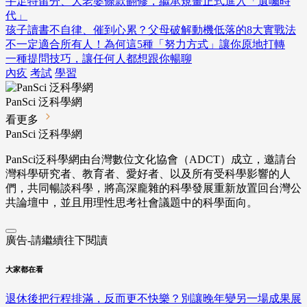
手足特留分、大老婆條款翻修，繼承規畫正式進入「遺囑時
代」
孩子讀書不自律、催到心累？父母破解動機低落的8大實戰法
不一定適合所有人！為何這5種「努力方式」讓你原地打轉
一種提問技巧，讓任何人都想跟你暢聊
內疚
考試
學習
PanSci 泛科學網
看更多
PanSci 泛科學網
PanSci泛科學網由台灣數位文化協會（ADCT）成立，邀請台
灣科學研究者、教育者、愛好者、以及所有受科學影響的人
們，共同暢談科學，將高深龐雜的科學發展重新放置回台灣公
共論壇中，並且用理性思考社會議題中的科學面向。
廣告-請繼續往下閱讀
大家都在看
退休後把行程排滿，反而更不快樂？別讓晚年變另一場成果展