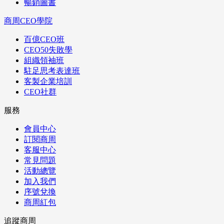
暢銷圖書
商周CEO學院
百億CEO班
CEO50失敗學
組織領袖班
駐足思考表達班
客製企業培訓
CEO社群
服務
會員中心
訂閱商周
客服中心
常見問題
活動總覽
加入我們
序號兌換
商周紅包
追蹤商周