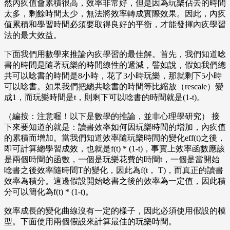
然內疚值會累積很高，效率非常好，但是因為玩樂佔去的時間
太多，剩餘時間太少，無法將效率轉成實際效果。因此，內疚
值累積和學習時間必須要取得良好的平衡，才能發揮內疚學習
法的最大效益。
下面我們用數學來推論內疚學習的最佳解。首先，我們知道唸
書的時間是隨著玩樂的時間線性的遞減，譬如說，假如我們總
共可以唸書的時間是8小時，花了3小時玩樂，那就剩下5小時
可以唸書。如果我們把總共唸書的時間等比縮放（rescale）變
成1，而玩樂時間是t，則剩下可以唸書的時間就是(1-t)。
（編按：注意喔！以下是數學的推論，並非心理學研究） 接
下來要知道的就是：讀書效率如何因玩樂時間的增加，內疚值
的累積而增加。當我們知道效率隨玩樂時間的變化eff(t)之後，
即可計算總學習成效，也就是f(t) * (1-t)，事實上效率函數應該
是兩個時間的函數，一個是玩樂花費的時間t，一個是當開始
唸書之後效率隨時間T的變化，因此為f(t， T)，而真正的讀書
效率為積分。這邊假設開始唸書之後的效率為一定值，因此積
分可以簡化為f(t) * (1-t)。
效率成長的變化曲線沒有一定的樣子，因此必須使用假設的模
型。下面使用兩個假設來計算最佳的玩樂時間。