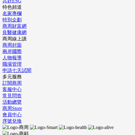
共好ESG
特色頻道
名家專欄
特別企劃
商周財富網
良醫健康網
商周線上讀
商周封面
兩岸國際
人物報導
職場管理
申請七天試閱
多元服務
訂閱商周
客服中心
常見問答
活動總覽
商周Store
會員中心
序號兌換