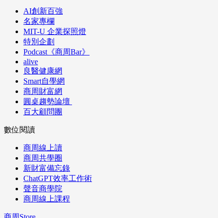
AI創新百強
名家專欄
MIT-U 企業探照燈
特別企劃
Podcast《商周Bar》
alive
良醫健康網
Smart自學網
商周財富網
圓桌趨勢論壇
百大顧問團
數位閱讀
商周線上讀
商周共學圈
新財富備忘錄
ChatGPT效率工作術
聲音商學院
商周線上課程
商周Store