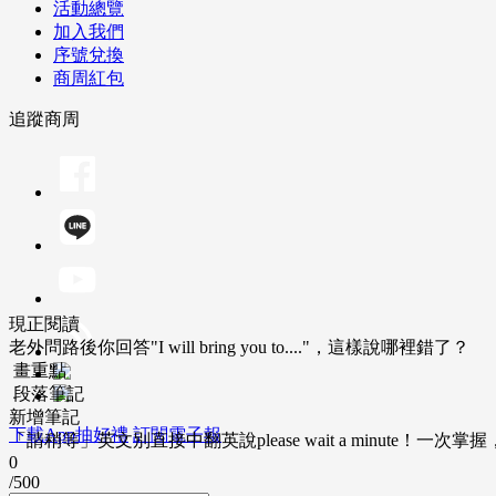
活動總覽
加入我們
序號兌換
商周紅包
追蹤商周
現正閱讀
老外問路後你回答"I will bring you to...."，這樣說哪裡錯了？
畫重點
段落筆記
新增筆記
下載App抽好禮
訂閱電子報
「請稍等」英文別直接中翻英說please wait a minute！一
0
/500