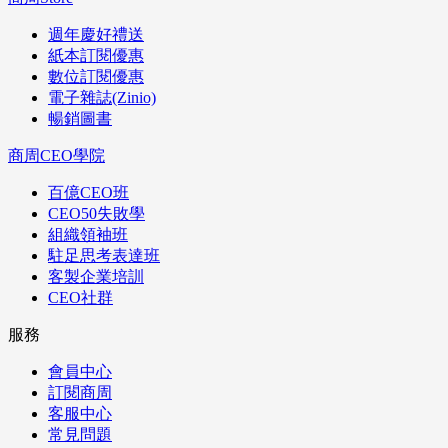
週年慶好禮送
紙本訂閱優惠
數位訂閱優惠
電子雜誌(Zinio)
暢銷圖書
商周CEO學院
百億CEO班
CEO50失敗學
組織領袖班
駐足思考表達班
客製企業培訓
CEO社群
服務
會員中心
訂閱商周
客服中心
常見問題