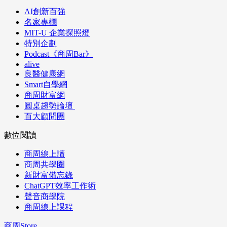
AI創新百強
名家專欄
MIT-U 企業探照燈
特別企劃
Podcast《商周Bar》
alive
良醫健康網
Smart自學網
商周財富網
圓桌趨勢論壇
百大顧問團
數位閱讀
商周線上讀
商周共學圈
新財富備忘錄
ChatGPT效率工作術
聲音商學院
商周線上課程
商周Store