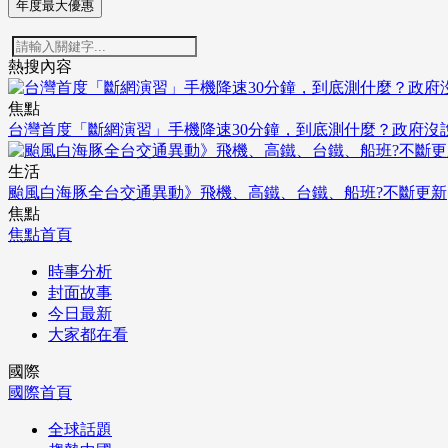
年度最大優惠
熱搜內容
焦點
台灣首度「斷網演習」手機降速30分鐘，到底測什麼？政府沒
生活
颱風白海豚全台交通異動》飛機、高鐵、台鐵、船班?不斷更新
焦點
焦點首頁
時事分析
封面故事
今日最新
大家都在看
國際
國際首頁
全球話題