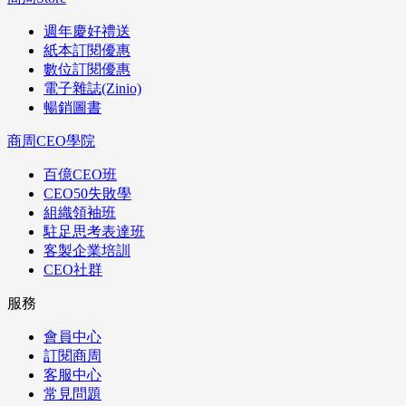
週年慶好禮送
紙本訂閱優惠
數位訂閱優惠
電子雜誌(Zinio)
暢銷圖書
商周CEO學院
百億CEO班
CEO50失敗學
組織領袖班
駐足思考表達班
客製企業培訓
CEO社群
服務
會員中心
訂閱商周
客服中心
常見問題