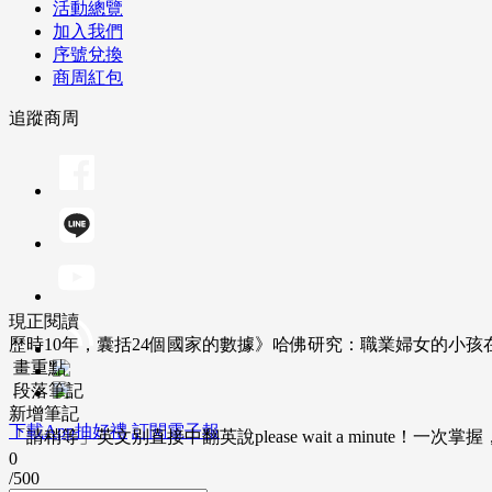
活動總覽
加入我們
序號兌換
商周紅包
追蹤商周
現正閱讀
歷時10年，囊括24個國家的數據》哈佛研究：職業婦女的小孩
畫重點
段落筆記
新增筆記
下載App抽好禮
訂閱電子報
「請稍等」英文別直接中翻英說please wait a minute！一
0
/500