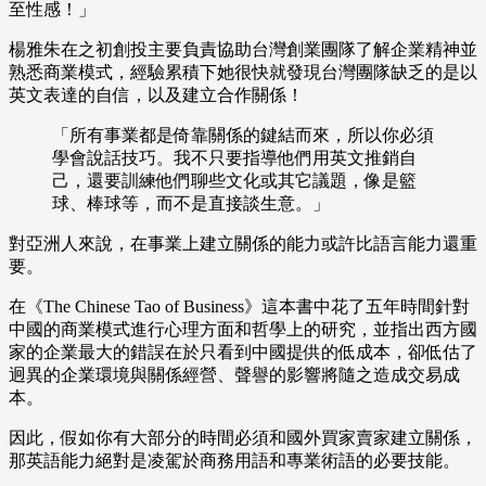
至性感！」
楊雅朱在之初創投主要負責協助台灣創業團隊了解企業精神並
熟悉商業模式，經驗累積下她很快就發現台灣團隊缺乏的是以
英文表達的自信，以及建立合作關係！
「所有事業都是倚靠關係的鍵結而來，所以你必須
學會說話技巧。我不只要指導他們用英文推銷自
己，還要訓練他們聊些文化或其它議題，像是籃
球、棒球等，而不是直接談生意。」
對亞洲人來說，在事業上建立關係的能力或許比語言能力還重
要。
在《The Chinese Tao of Business》這本書中花了五年時間針對
中國的商業模式進行心理方面和哲學上的研究，並指出西方國
家的企業最大的錯誤在於只看到中國提供的低成本，卻低估了
迥異的企業環境與關係經營、聲譽的影響將隨之造成交易成
本。
因此，假如你有大部分的時間必須和國外買家賣家建立關係，
那英語能力絕對是凌駕於商務用語和專業術語的必要技能。