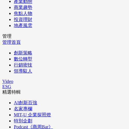
產業動態
商業趨勢
焦點人物
投資理財
地產風雲
管理
管理首頁
創新策略
數位轉型
行銷密技
領導馭人
Video
ESG
精選特輯
AI創新百強
名家專欄
MIT-U 企業探照燈
特別企劃
Podcast《商周Bar》