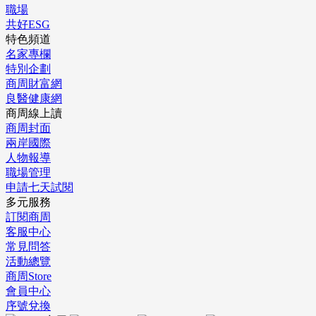
職場
共好ESG
特色頻道
名家專欄
特別企劃
商周財富網
良醫健康網
商周線上讀
商周封面
兩岸國際
人物報導
職場管理
申請七天試閱
多元服務
訂閱商周
客服中心
常見問答
活動總覽
商周Store
會員中心
序號兌換