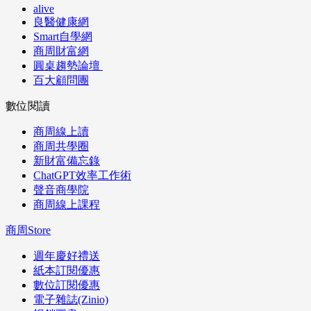
alive
良醫健康網
Smart自學網
商周財富網
圓桌趨勢論壇
百大顧問團
數位閱讀
商周線上讀
商周共學圈
新財富備忘錄
ChatGPT效率工作術
聲音商學院
商周線上課程
商周Store
週年慶好禮送
紙本訂閱優惠
數位訂閱優惠
電子雜誌(Zinio)