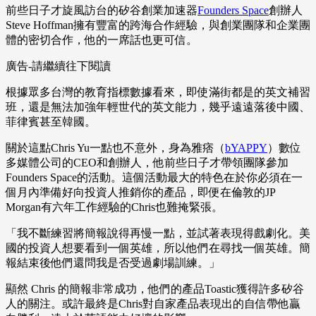
前些日子才旋風訪台的矽谷創業加速器
Founders Space
創辦人
Steve Hoffman擁有豐富的跨海合作經驗，與創業團隊和企業團
體的密切合作，他的一席話也更可信。
廣告-請繼續往下閱讀
根據眾多台灣的教育指標數據看來，即使滿街都是的英文補習
班，還是無法加強年輕世代的英文能力，幾乎遠遠落後中國、
菲律賓甚至韓國。
關於這點Chris Yu一點也不意外，身為雅痞（
bYAPPY
）數位
多媒體公司的CEO和創辦人，他前些日子才帶領團隊參加
Founders Space的活動。這個活動最大的特色在於你必須在一
個月內準備好向投資人推銷你的產品，即便在倫敦的JP
Morgan有六年工作經驗的Chris也難掩緊張。
「我不斷練習將簡報說得再慢一點，並試著表現得戲劇化。美
國的投資人想要看到一個英雄，所以他們在尋找一個英雄。簡
報結束後他們還問我是否受過劇場訓練。」
顯然 Chris 的簡報非常成功，他們的產品Toastic獲得許多矽谷
人的關注。或許最終是Chris對自家產品表現出的自信帶他贏