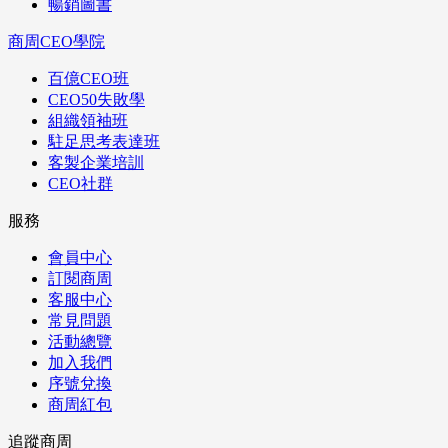
暢銷圖書
商周CEO學院
百億CEO班
CEO50失敗學
組織領袖班
駐足思考表達班
客製企業培訓
CEO社群
服務
會員中心
訂閱商周
客服中心
常見問題
活動總覽
加入我們
序號兌換
商周紅包
追蹤商周