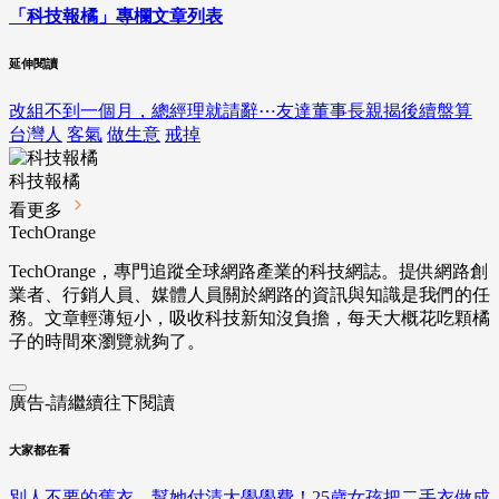
「科技報橘」專欄文章列表
延伸閱讀
改組不到一個月，總經理就請辭⋯友達董事長親揭後續盤算
台灣人
客氣
做生意
戒掉
科技報橘
看更多
TechOrange
TechOrange，專門追蹤全球網路產業的科技網誌。提供網路創
業者、行銷人員、媒體人員關於網路的資訊與知識是我們的任
務。文章輕薄短小，吸收科技新知沒負擔，每天大概花吃顆橘
子的時間來瀏覽就夠了。
廣告-請繼續往下閱讀
大家都在看
別人不要的舊衣，幫她付清大學學費！25歲女孩把二手衣做成