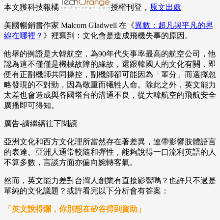
本文獲科技報橘
授權刊登，
原文出處
美國暢銷書作家 Malcom Gladwell 在《
異數：超凡與平凡的界
線在哪裡？
》裡寫到：文化會是造成飛機失事的原因。
他舉的例證是大韓航空，為90年代失事率最高的航空公司，他
認為這不僅僅是機械故障的緣故，還跟韓國人的文化有關，即
便有正副機師共同操控，副機師卻可能因為「輩分」而選擇忽
略發現的不對勁，因為敬重而犧牲人命。除此之外，英文能力
太差也會造成與各國塔台的溝通不良，從大韓航空的飛航安全
廣播即可得知。
廣告-請繼續往下閱讀
亞洲文化和西方文化理所當然存在著差異，連帶影響肢體語言
的表達。亞洲人通常較隨和彈性，能夠說得一口流利英語的人
不算多數，言談方面亦偏向婉轉客氣。
然而，英文能力差對台灣人創業有直接影響嗎？也許只不過是
單純的文化議題？或許看完以下分析會有答案：
「英文說得爛，你別想在矽谷得到資助」