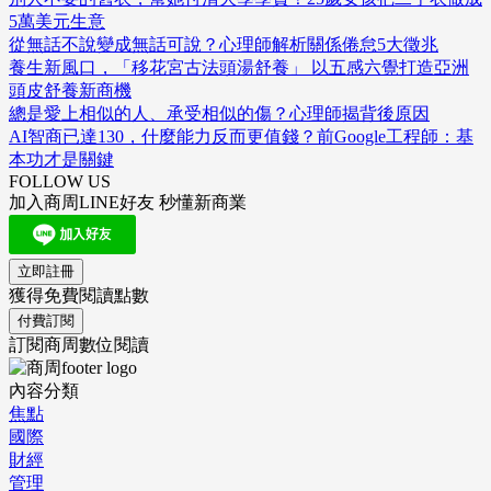
5萬美元生意
從無話不說變成無話可說？心理師解析關係倦怠5大徵兆
養生新風口，「移花宮古法頭湯舒養」 以五感六覺打造亞洲
頭皮舒養新商機
總是愛上相似的人、承受相似的傷？心理師揭背後原因
AI智商已達130，什麼能力反而更值錢？前Google工程師：基
本功才是關鍵
FOLLOW US
加入商周LINE好友 秒懂新商業
立即註冊
獲得免費閱讀點數
付費訂閱
訂閱商周數位閱讀
內容分類
焦點
國際
財經
管理