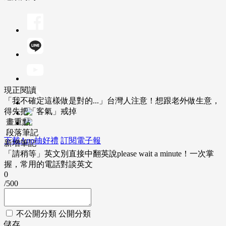
現正閱讀
「我不確定這樣做是對的...」台灣人注意！想跟老外做生意，
得先把「客氣」戒掉
畫重點
段落筆記
下載App抽好禮
訂閱電子報
新增筆記
「請稍等」英文別直接中翻英說please wait a minute！一次掌
握，常用的電話對談英文
0
/500
不公開分類
公開分類
儲存