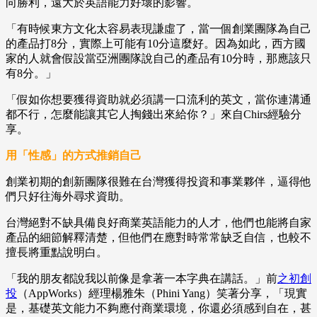
向勝利，遠大於英語能力好壞的影響。
「有時候東方文化太容易表現謙虛了，當一個創業團隊為自己
的產品打8分，實際上可能有10分這麼好。因為如此，西方國
家的人就會假設當亞洲團隊說自己的產品有10分時，那應該只
有8分。」
「假如你想要獲得資助就必須講一口流利的英文，當你連溝通
都不行，怎麼能讓其它人掏錢出來給你？」來自Chirs經驗分
享。
用「性感」的方式推銷自己
創業初期的創新團隊很難在台灣獲得投資和事業夥伴，逼得他
們只好往海外尋求資助。
台灣絕對不缺具備良好商業英語能力的人才，他們也能將自家
產品的細節解釋清楚，但他們在應對時常常缺乏自信，也較不
擅長將重點說明白。
「我的朋友都說我以前像是拿著一本字典在講話。」前
之初創
投
（AppWorks）經理楊雅朱（Phini Yang）笑著分享，「現實
是，基礎英文能力不夠應付商業環境，你還必須感到自在，甚