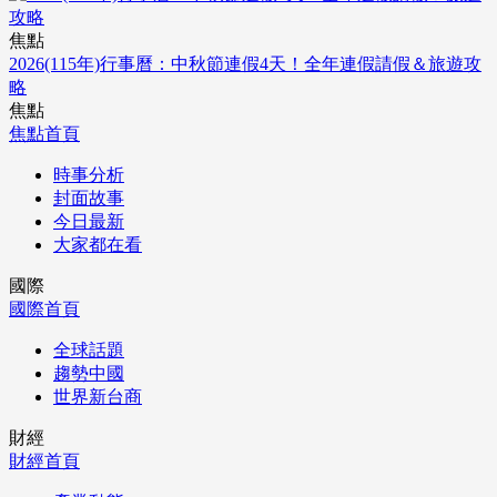
焦點
2026(115年)行事曆：中秋節連假4天！全年連假請假＆旅遊攻
略
焦點
焦點首頁
時事分析
封面故事
今日最新
大家都在看
國際
國際首頁
全球話題
趨勢中國
世界新台商
財經
財經首頁