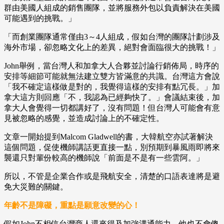
群由美國人組成的銷售團隊，並將服務外包以負責解決在美國
可能遇到的挑戰。」
「而創業團隊通常僅由3～4人組成，假如台灣的團隊計劃涉及
海外市場，卻忽略文化上的差異，絕對會面臨很大的挑戰！」
John舉例，當台灣人和加拿大人合夥並討論行銷佈局，時序的
安排等細節可能就無法建立雙方皆滿意的共識。台灣這方會說
「我不確定這樣做是對的，我覺得這樣的安排有點冗長。」加
拿大這方則回應「不，我認為已經夠快了。」會議結束後，加
拿大人會覺得一切都講好了，沒有問題！但台灣人可能會有意
見被忽略的感覺，並造成討論上的不確定性。
文章一開始提到Malcom Gladwell的書，大韓航空亦試著解決
這個問題，促使機師講話更直接一點，別預期到暴風雨即將來
襲還只對輩份較高的機師說「前面是不是有一些雲阿。」
所以，不管是企業合作或是飛航安全，清楚的口語表達將是避
免大災難的關鍵。
年齡不是障礙，重點是願意改變的心！
假如John不相信台灣商人還來得及加強溝通能力，他也不會傻