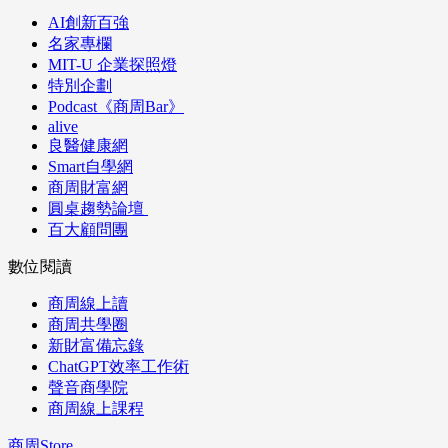
AI創新百強
名家專欄
MIT-U 企業探照燈
特別企劃
Podcast《商周Bar》
alive
良醫健康網
Smart自學網
商周財富網
圓桌趨勢論壇
百大顧問團
數位閱讀
商周線上讀
商周共學圈
新財富備忘錄
ChatGPT效率工作術
聲音商學院
商周線上課程
商周Store