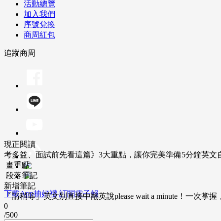
活動總覽
加入我們
序號兌換
商周紅包
追蹤商周
現正閱讀
考多益、面試前先看這篇》3大重點，讓你完美準備5分鐘英文
畫重點
段落筆記
新增筆記
下載App抽好禮
訂閱電子報
「請稍等」英文別直接中翻英說please wait a minute！一
0
/500