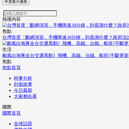
年度最大優惠
熱搜內容
焦點
台灣首度「斷網演習」手機降速30分鐘，到底測什麼？政府沒
生活
颱風白海豚全台交通異動》飛機、高鐵、台鐵、船班?不斷更新
焦點
焦點首頁
時事分析
封面故事
今日最新
大家都在看
國際
國際首頁
全球話題