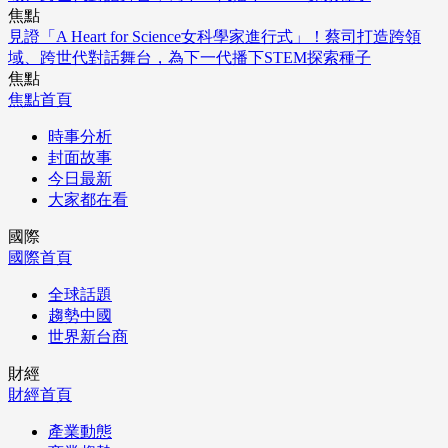
焦點
見證「A Heart for Science女科學家進行式」！蔡司打造跨領
域、跨世代對話舞台，為下一代播下STEM探索種子
焦點
焦點首頁
時事分析
封面故事
今日最新
大家都在看
國際
國際首頁
全球話題
趨勢中國
世界新台商
財經
財經首頁
產業動態