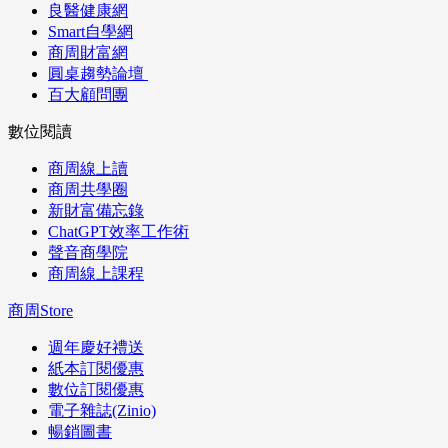
良醫健康網
Smart自學網
商周財富網
圓桌趨勢論壇
百大顧問團
數位閱讀
商周線上讀
商周共學圈
新財富備忘錄
ChatGPT效率工作術
聲音商學院
商周線上課程
商周Store
週年慶好禮送
紙本訂閱優惠
數位訂閱優惠
電子雜誌(Zinio)
暢銷圖書