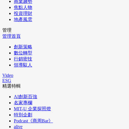
商業趨勢
焦點人物
投資理財
地產風雲
管理
管理首頁
創新策略
數位轉型
行銷密技
領導馭人
Video
ESG
精選特輯
AI創新百強
名家專欄
MIT-U 企業探照燈
特別企劃
Podcast《商周Bar》
alive