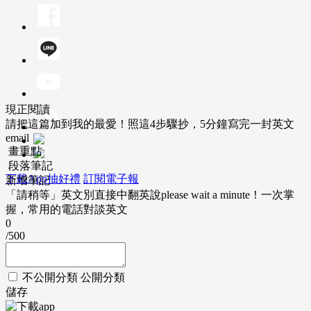
現正閱讀
請把這篇加到我的最愛！照這4步驟抄，5分鐘寫完一封英文
email
畫重點
段落筆記
下載App抽好禮
訂閱電子報
新增筆記
「請稍等」英文別直接中翻英說please wait a minute！一次掌
握，常用的電話對談英文
0
/500
不公開分類
公開分類
儲存