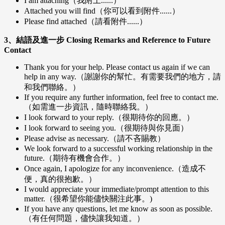
I am attaching（我附上......）
Attached you will find（你可以看到附件......）
Please find attached（請看附件......）
3、結語及進一步 Closing Remarks and Reference to Future
Contact
Thank you for your help. Please contact us again if we can
help in any way.（謝謝你的幫忙。有需要我們的地方，請
和我們聯絡。）
If you require any further information, feel free to contact me.
（如需進一步資訊，隨時聯絡我。）
I look forward to your reply.（很期待你的回應。）
I look forward to seeing you.（很期待與你見面）
Please advise as necessary.（請不吝賜教）
We look forward to a successful working relationship in the
future.（期待有機會合作。）
Once again, I apologize for any inconvenience.（造成不
便，真的很抱歉。）
I would appreciate your immediate/prompt attention to this
matter.（很希望你能儘快關注此事。)
If you have any questions, let me know as soon as possible.
（有任何問題，儘快讓我知道。）