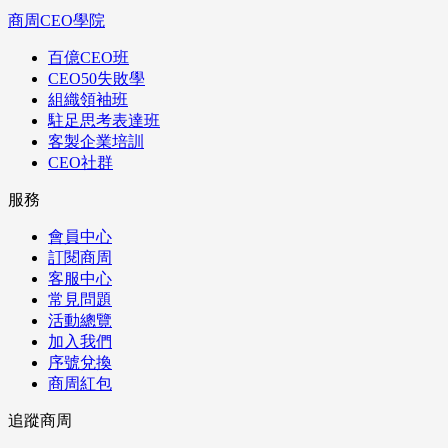
商周CEO學院
百億CEO班
CEO50失敗學
組織領袖班
駐足思考表達班
客製企業培訓
CEO社群
服務
會員中心
訂閱商周
客服中心
常見問題
活動總覽
加入我們
序號兌換
商周紅包
追蹤商周