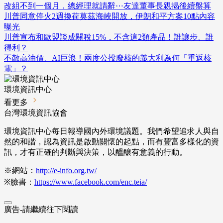
改組不到一個月，總經理就請辭⋯友達董事長親揭後續盤算
川普同意停火2週換荷莫茲海峽開放，伊朗和平方案10點內容
曝光
川普宣布和歐盟談成關稅15%，不含這2類產品！誰讓步、誰
得利？
不敵高油價、AI巨浪！兩度公投廢核的義大利為何「重返核
電」？
環境資訊中心
看更多
台灣環境資訊協會
環境資訊中心每日報導國內外環境議題。我們希望追求人與自
然的和諧，認為資訊是啟動關懷的起點，而有豐富多樣化的資
訊，才有正確的判斷與決策，以醞釀有意義的行動。
※網站：
http://e-info.org.tw/
※臉書：
https://www.facebook.com/enc.teia/
廣告-請繼續往下閱讀