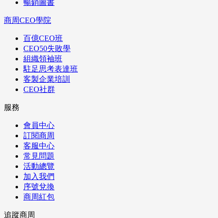
暢銷圖書
商周CEO學院
百億CEO班
CEO50失敗學
組織領袖班
駐足思考表達班
客製企業培訓
CEO社群
服務
會員中心
訂閱商周
客服中心
常見問題
活動總覽
加入我們
序號兌換
商周紅包
追蹤商周