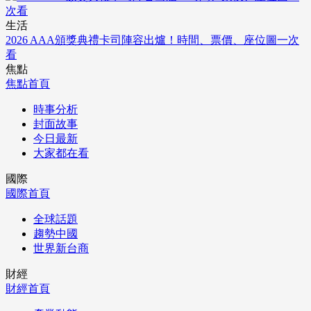
生活
2026 AAA頒獎典禮卡司陣容出爐！時間、票價、座位圖一次
看
焦點
焦點首頁
時事分析
封面故事
今日最新
大家都在看
國際
國際首頁
全球話題
趨勢中國
世界新台商
財經
財經首頁