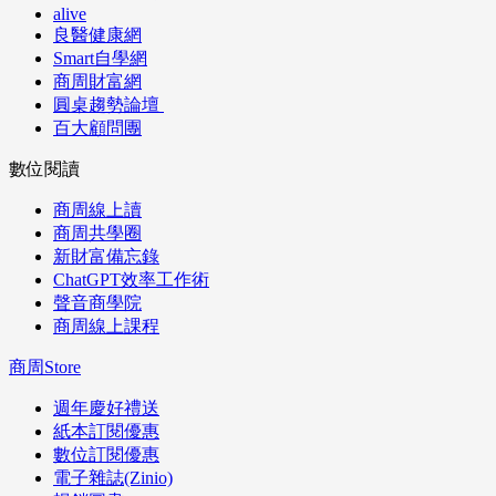
alive
良醫健康網
Smart自學網
商周財富網
圓桌趨勢論壇
百大顧問團
數位閱讀
商周線上讀
商周共學圈
新財富備忘錄
ChatGPT效率工作術
聲音商學院
商周線上課程
商周Store
週年慶好禮送
紙本訂閱優惠
數位訂閱優惠
電子雜誌(Zinio)