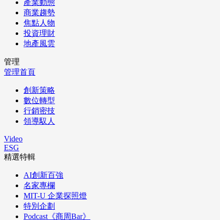
產業動態
商業趨勢
焦點人物
投資理財
地產風雲
管理
管理首頁
創新策略
數位轉型
行銷密技
領導馭人
Video
ESG
精選特輯
AI創新百強
名家專欄
MIT-U 企業探照燈
特別企劃
Podcast《商周Bar》