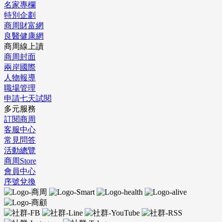
名家專欄
特別企劃
商周財富網
良醫健康網
商周線上讀
商周封面
兩岸國際
人物報導
職場管理
申請七天試閱
多元服務
訂閱商周
客服中心
常見問答
活動總覽
商周Store
會員中心
序號兌換