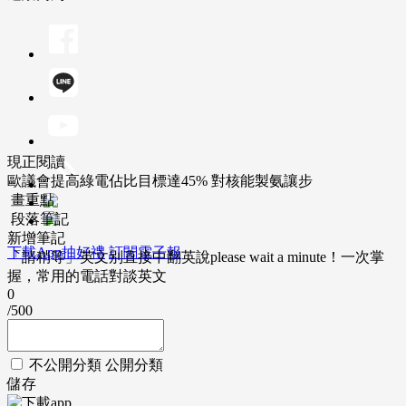
現正閱讀
歐議會提高綠電佔比目標達45% 對核能製氨讓步
畫重點
段落筆記
新增筆記
下載App抽好禮
訂閱電子報
「請稍等」英文別直接中翻英說please wait a minute！一次掌
握，常用的電話對談英文
0
/500
不公開分類
公開分類
儲存