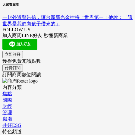
大家都在看
一封外資警告信，讓台新新光金控拚上世界第一！他說：「這
世界是我們向孩子借來的」
FOLLOW US
加入商周LINE好友 秒懂新商業
立即註冊
獲得免費閱讀點數
付費訂閱
訂閱商周數位閱讀
內容分類
焦點
國際
財經
管理
職場
共好ESG
特色頻道