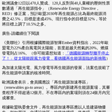
歐洲議會12日以470人贊成、120人反對與40人棄權的壓倒性票
數通過「再生能源指令」（Renewable Energy Directive，
RED）修正案，預計歐盟2030年再生能源占比為最終能源消
費之42.5%，目標是達成45%。現行指令的目標是32%，等於
將目標上調了10.5%之多。
廣告-請繼續往下閱讀
《美聯社》引用根據國際能源智庫Ember資料指出，2022年歐
盟電力22%產自風電與太陽能，首度超越天然氣的20%。燃煤
發電則占16%。（你可能還想知道：
「德國能源轉型幾乎停止
了！」從太陽能跟風力發電，看德國再生能源面臨的新挑戰
）
為加速太陽光電、風力發電等再生能源的發展，法案也規範了
再生能源申請案的核准時間。
歐洲議會表示，會員國應設「再生能源加速專區」
（renewables go-to areas）。專區內的新建再生能源案場，其審
查程序不得超過12個月。不在專區內的案場則須在24個月內完
成審查。
根據歐盟執委會文件，再生能源加速專區應以人造建築物優