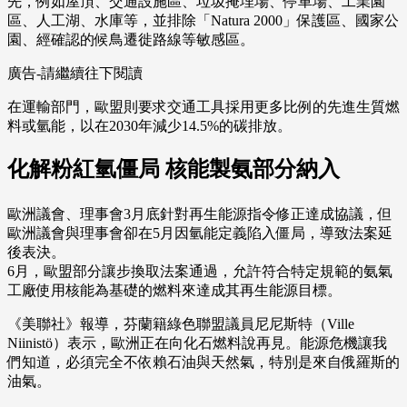
先，例如屋頂、交通設施區、垃圾掩埋場、停車場、工業園
區、人工湖、水庫等，並排除「Natura 2000」保護區、國家公
園、經確認的候鳥遷徙路線等敏感區。
廣告-請繼續往下閱讀
在運輸部門，歐盟則要求交通工具採用更多比例的先進生質燃
料或氫能，以在2030年減少14.5%的碳排放。
化解粉紅氫僵局 核能製氨部分納入
歐洲議會、理事會3月底針對再生能源指令修正達成協議，但
歐洲議會與理事會卻在5月因氫能定義陷入僵局，導致法案延
後表決。
6月，歐盟部分讓步換取法案通過，允許符合特定規範的氨氣
工廠使用核能為基礎的燃料來達成其再生能源目標。
《美聯社》報導，芬蘭籍綠色聯盟議員尼尼斯特（Ville
Niinistö）表示，歐洲正在向化石燃料說再見。能源危機讓我
們知道，必須完全不依賴石油與天然氣，特別是來自俄羅斯的
油氣。