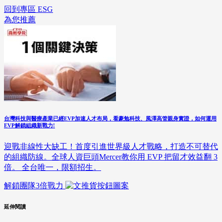
回到專區 ESG
為您推薦
台灣科技與醫療產業已經EVP加速人才布局，看豪勉科技、風澤高管親身實證，如何運用
EVP解鎖組織新戰力!
迎戰非線性大缺工！首度引進世界級人才戰略，打造不可替代
的組織防線。全球人資巨頭Mercer教你用 EVP 把留才效益翻 3
倍。 全台唯一，限額招生。
解鎖團隊3倍戰力
延伸閱讀