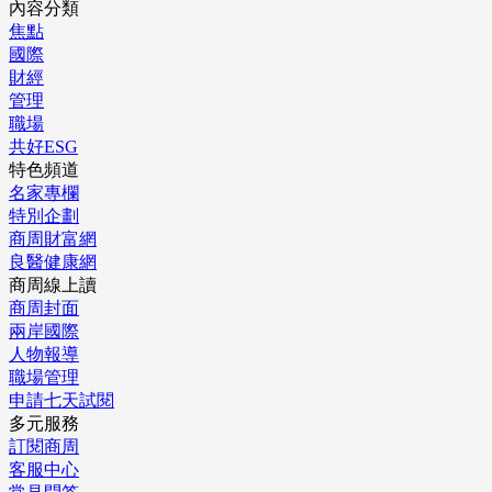
內容分類
焦點
國際
財經
管理
職場
共好ESG
特色頻道
名家專欄
特別企劃
商周財富網
良醫健康網
商周線上讀
商周封面
兩岸國際
人物報導
職場管理
申請七天試閱
多元服務
訂閱商周
客服中心