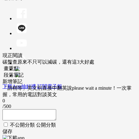
現正閱讀
碳盤查原來不只可以減碳，還有這3大好處
畫重點
段落筆記
新增筆記
下載App抽好禮
訂閱電子報
「請稍等」英文別直接中翻英說please wait a minute！一次掌
握，常用的電話對談英文
0
/500
不公開分類
公開分類
儲存