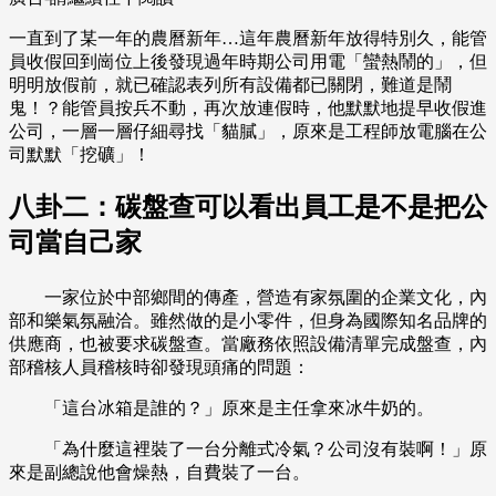
一直到了某一年的農曆新年…這年農曆新年放得特別久，能管
員收假回到崗位上後發現過年時期公司用電「蠻熱鬧的」，但
明明放假前，就已確認表列所有設備都已關閉，難道是鬧
鬼！？能管員按兵不動，再次放連假時，他默默地提早收假進
公司，一層一層仔細尋找「貓膩」，原來是工程師放電腦在公
司默默「挖礦」！
八卦二：碳盤查可以看出員工是不是把公
司當自己家
一家位於中部鄉間的傳產，營造有家氛圍的企業文化，內
部和樂氣氛融洽。雖然做的是小零件，但身為國際知名品牌的
供應商，也被要求碳盤查。當廠務依照設備清單完成盤查，內
部稽核人員稽核時卻發現頭痛的問題：
「這台冰箱是誰的？」原來是主任拿來冰牛奶的。
「為什麼這裡裝了一台分離式冷氣？公司沒有裝啊！」原
來是副總說他會燥熱，自費裝了一台。