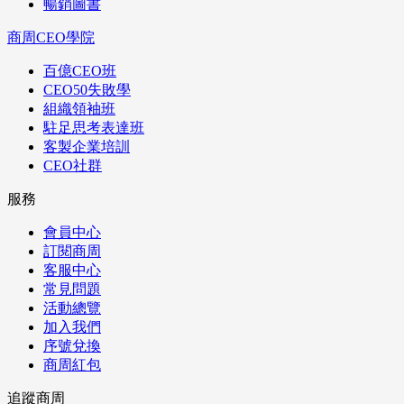
暢銷圖書
商周CEO學院
百億CEO班
CEO50失敗學
組織領袖班
駐足思考表達班
客製企業培訓
CEO社群
服務
會員中心
訂閱商周
客服中心
常見問題
活動總覽
加入我們
序號兌換
商周紅包
追蹤商周