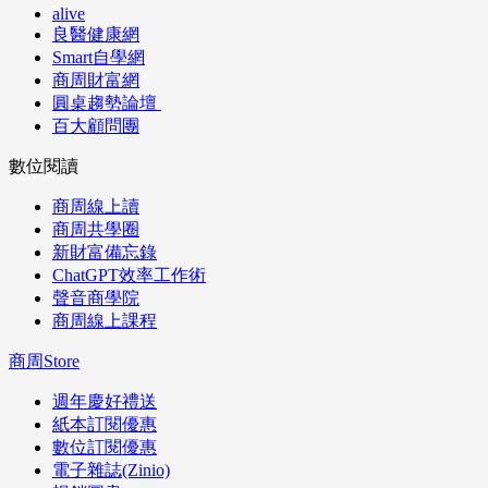
alive
良醫健康網
Smart自學網
商周財富網
圓桌趨勢論壇
百大顧問團
數位閱讀
商周線上讀
商周共學圈
新財富備忘錄
ChatGPT效率工作術
聲音商學院
商周線上課程
商周Store
週年慶好禮送
紙本訂閱優惠
數位訂閱優惠
電子雜誌(Zinio)