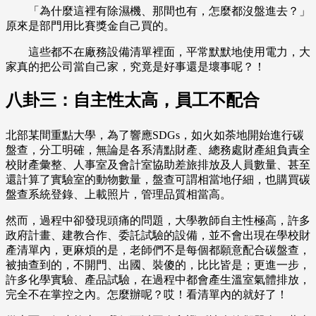
「為什麼這裡有除濕機、那間也有，怎麼都沒盤進去？」
原來是部門用比賽獎金自己買的。
這些都不在廠務設備清單裡面，平常默默地使用電力，大
家真的把公司當自己家，究竟是好事還是壞事呢？！
八卦三：自主性太高，員工不配合
北部某間重點大學，為了響應SDGs，如火如荼地開始進行碳
盤查，分工明確，無論是各系清點財產、總務處財產組負責全
校財產彙整、人事室及會計室協助差旅排放及人員數量、甚至
還計算了實驗室的動物數量，盤查可謂相當地仔細，也購買碳
盤查系統登錄、上載照片，管理品質相當高。
然而，過程中卻發現頭痛的問題，大學教師自主性極高，許多
政府計畫、建教合作、委託試驗的設備，並不會出現在學校財
產清單內，更麻煩的是，老師們不是每個都願意配合碳盤查，
被抽查到的，不開門、出國、裝傻的，比比皆是；更進一步，
許多化學實驗、產品試驗，在過程中都會產生溫室氣體排放，
完全不在掌控之內。怎麼辦呢？哎！看清單內的就好了！