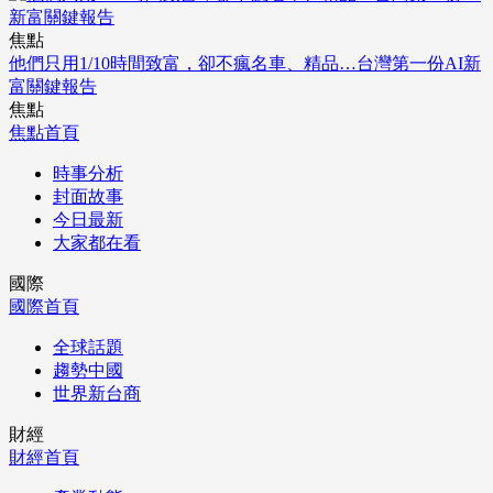
焦點
他們只用1/10時間致富，卻不瘋名車、精品…台灣第一份AI新
富關鍵報告
焦點
焦點首頁
時事分析
封面故事
今日最新
大家都在看
國際
國際首頁
全球話題
趨勢中國
世界新台商
財經
財經首頁