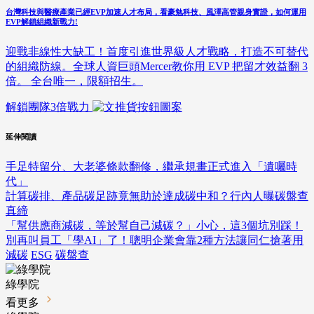
台灣科技與醫療產業已經EVP加速人才布局，看豪勉科技、風澤高管親身實證，如何運用
EVP解鎖組織新戰力!
迎戰非線性大缺工！首度引進世界級人才戰略，打造不可替代
的組織防線。全球人資巨頭Mercer教你用 EVP 把留才效益翻 3
倍。 全台唯一，限額招生。
解鎖團隊3倍戰力
延伸閱讀
手足特留分、大老婆條款翻修，繼承規畫正式進入「遺囑時
代」
計算碳排、產品碳足跡竟無助於達成碳中和？行內人曝碳盤查
真締
「幫供應商減碳，等於幫自己減碳？」小心，這3個坑別踩！
別再叫員工「學AI」了！聰明企業會靠2種方法讓同仁搶著用
減碳
ESG
碳盤查
綠學院
看更多