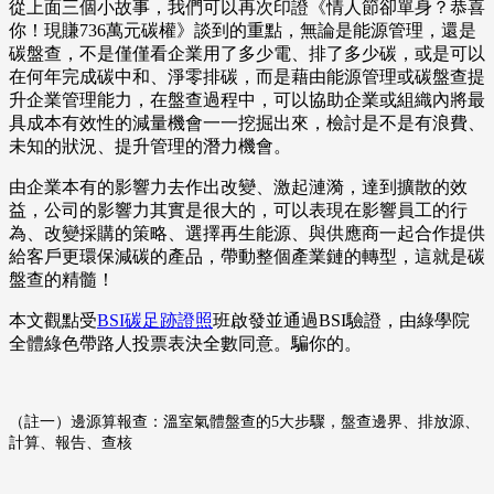
從上面三個小故事，我們可以再次印證《情人節卻單身？恭喜
你！現賺736萬元碳權》談到的重點，無論是能源管理，還是
碳盤查，不是僅僅看企業用了多少電、排了多少碳，或是可以
在何年完成碳中和、淨零排碳，而是藉由能源管理或碳盤查提
升企業管理能力，在盤查過程中，可以協助企業或組織內將最
具成本有效性的減量機會一一挖掘出來，檢討是不是有浪費、
未知的狀況、提升管理的潛力機會。
由企業本有的影響力去作出改變、激起漣漪，達到擴散的效
益，公司的影響力其實是很大的，可以表現在影響員工的行
為、改變採購的策略、選擇再生能源、與供應商一起合作提供
給客戶更環保減碳的產品，帶動整個產業鏈的轉型，這就是碳
盤查的精髓！
本文觀點受
BSI碳足跡證照
班啟發並通過BSI驗證，由綠學院
全體綠色帶路人投票表決全數同意。騙你的。
（註一）邊源算報查：溫室氣體盤查的5大步驟，盤查邊界、排放源、
計算、報告、查核