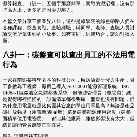
源算報查」（註一）五個字那麼簡單，實戰的泥沼裡，沒有那
些高大上，更多的是困境與壓力。
本篇文章分享三個業界八卦，這些是綠學院的綠色帶路人們在
各種課程、盤查實戰、查驗經驗，與同學、老師、查驗人員討
論交流所蒐集到的小故事。如有雷同，純屬巧合，請勿對號入
座。
八卦一：碳盤查可以查出員工的不法用電
行為
一家在南部某科學園區的科技公司，廠房負責研發與生產，員
工多數為工程師，廠房已導入ISO 50001能源管理系統、ISO
14064-1組織溫室氣體盤查系統，但能源管理員（能管員）總
是覺得哪裡怪怪的，設備清單都很明確，盤查也沒有問題，但
為什麼用電量就是比集團其它廠的單位用電量高？無論是產品
碳排放強度（用電量/產品量）還是建築能源使用密度（建築
面積單位用電密度），都比其他廠高，雖然影響沒有太大，但
總是讓能管員感覺芒刺在背。
廣告-請繼續往下閱讀