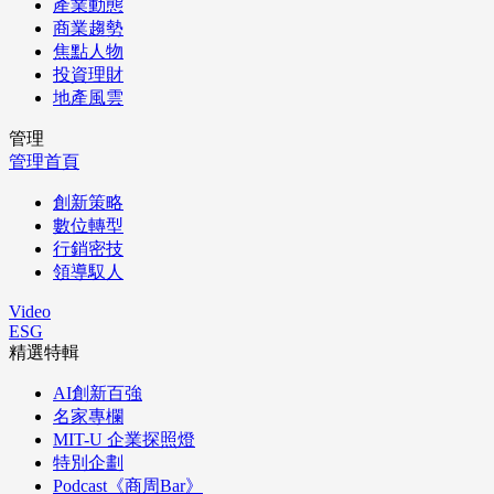
產業動態
商業趨勢
焦點人物
投資理財
地產風雲
管理
管理首頁
創新策略
數位轉型
行銷密技
領導馭人
Video
ESG
精選特輯
AI創新百強
名家專欄
MIT-U 企業探照燈
特別企劃
Podcast《商周Bar》