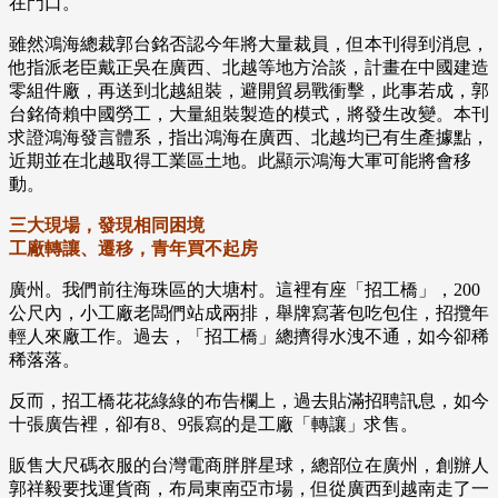
在門口。
雖然鴻海總裁郭台銘否認今年將大量裁員，但本刊得到消息，
他指派老臣戴正吳在廣西、北越等地方洽談，計畫在中國建造
零組件廠，再送到北越組裝，避開貿易戰衝擊，此事若成，郭
台銘倚賴中國勞工，大量組裝製造的模式，將發生改變。本刊
求證鴻海發言體系，指出鴻海在廣西、北越均已有生產據點，
近期並在北越取得工業區土地。此顯示鴻海大軍可能將會移
動。
三大現場，發現相同困境
工廠轉讓、遷移，青年買不起房
廣州。我們前往海珠區的大塘村。這裡有座「招工橋」，200
公尺內，小工廠老闆們站成兩排，舉牌寫著包吃包住，招攬年
輕人來廠工作。過去，「招工橋」總擠得水洩不通，如今卻稀
稀落落。
反而，招工橋花花綠綠的布告欄上，過去貼滿招聘訊息，如今
十張廣告裡，卻有8、9張寫的是工廠「轉讓」求售。
販售大尺碼衣服的台灣電商胖胖星球，總部位在廣州，創辦人
郭祥毅要找運貨商，布局東南亞市場，但從廣西到越南走了一