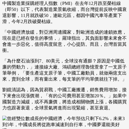
中國製造業採購經理人指數（PMI）在去年12月跌至榮枯線
（即50）以下，代表製造業景氣收縮，而台灣提前反映中國衰
退影響，11月就跌破50，連歐元區，都因中國汽車等產業下
滑，今年2月跌破榮枯線。
「中國經濟放緩，對亞洲周邊國家，對歐洲造成的連鎖效應，
現在是已經在發生的事情，」羅瑋指出，其負面影響未來會不
會進一步惡化，值得高度留意，小心提防。而且，台灣首當其
衝。
「為什麼石油漲到7、80美元，全球沒有通膨？原因是中國低
廉的勞動力，」連接線大廠、鴻碩總經理魯憶萱拿了一支原子
筆舉例，「要生產這支原子筆，中國工廠動員，就做兩億支出
來，賣到全球，而有量出來，每支筆的平均單價就往下掉。」
劉鏡清認為，因為貿易戰，中國工廠搬遷，銷售費用增加，接
下來會出現漲價潮，「有的公司費用甚至增加20％。」如果中
國製造力減緩，或不再廉價，將造成相關物價上漲，各國購買
力也跟著衰退，全球景氣將進而出現緊縮，甚至衰退。