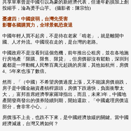
共享單車曾是中國引以為豪的新經濟代表，但連年虧損加上創
投縮手，淪為燙手山芋。 (攝影者：陳宗怡)
憂慮四：中國疲弱，台灣先受害
影響各國購買力，全球景氣恐衰退
中國年輕人買不起房，不是待在老家「啃老」，就是離開中
國、人才外流。中國現在走的，是台灣的老路。
中國政府不是沒看到這個危機，前年推出公租房，並在各地施
行房地產「限購、限售、限貸」，但房價卻沒有鬆動，深圳到
處都是一坪動輒人民幣百萬元起跳的房屋，其他如杭州，房價
4、5年來也漲了數倍。
然而，「（中國）不希望房價過度上漲，又不能讓房價崩跌，
房子是中國金融資產槓桿源頭，房價下跌過快，負面衝擊太
大，」富邦首席經濟學家羅瑋指出，而且，未來3年，中國地
產開發商發出的債券陸續到期，開始還款，「中國處理房價這
部分，會非常小心。」
房價漲不上去，也跌不下來，是中國經濟放緩的關鍵。當中國
經濟減速，台灣又將如何？