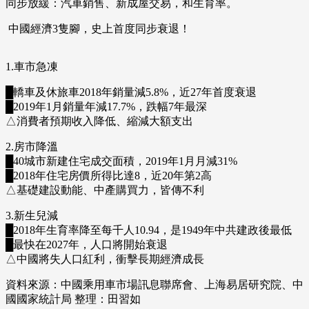
同步放緩：汽車銷售、新成屋交易，和生育率。
中國經濟3隻腳，史上首度同步衰退！
1.車市急凍
█轎車及休旅車2018年銷量減5.8%，近27年首度衰退
█2019年1月銷量年減17.7%，跌幅7年最深
△消費者預期收入降低、縮減大額支出
2.房市降溫
█40城市新建住宅成交面積，2019年1月月減31%
█2018年住宅房價所得比達8，近20年第2高
△基礎建設動能、中產購買力，皆傳不利
3.新生兒減
█2018年生育率降至每千人10.94，是1949年中共建政後最低
█最快在2027年，人口將開始衰退
△中國將失人口紅利，衝擊長期經濟成長
資料來源：中國乘用車市場訊息聯席會、上海易居研究院、中
國國家統計局 整理：田習如