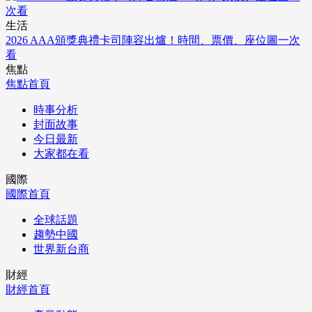
生活
2026 AAA頒獎典禮卡司陣容出爐！時間、票價、座位圖一次
看
焦點
焦點首頁
時事分析
封面故事
今日最新
大家都在看
國際
國際首頁
全球話題
趨勢中國
世界新台商
財經
財經首頁