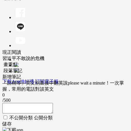
現正閱讀
習近平不敢說的危機
畫重點
段落筆記
新增筆記
下載App抽好禮
訂閱電子報
「請稍等」英文別直接中翻英說please wait a minute！一次掌
握，常用的電話對談英文
0
/500
不公開分類
公開分類
儲存