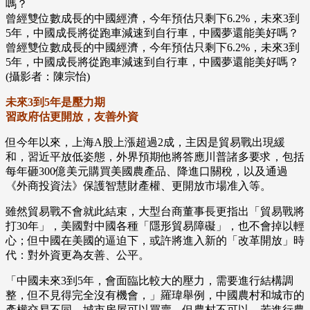
曾經雙位數成長的中國經濟，今年預估只剩下6.2%，未來3到
5年，中國成長將從跑車減速到自行車，中國夢還能美好嗎？
曾經雙位數成長的中國經濟，今年預估只剩下6.2%，未來3到
5年，中國成長將從跑車減速到自行車，中國夢還能美好嗎？
(攝影者：陳宗怡)
未來3到5年是壓力期
習政府估更開放，友善外資
但今年以來，上海A股上漲超過2成，主因是貿易戰出現緩
和，習近平放低姿態，外界預期他將答應川普諸多要求，包括
每年砸300億美元購買美國農產品、降進口關稅，以及通過
《外商投資法》保護智慧財產權、更開放市場准入等。
雖然貿易戰不會就此結束，大型台商董事長更指出「貿易戰將
打30年」，美國對中國各種「隱形貿易障礙」，也不會掉以輕
心；但中國在美國的逼迫下，或許將進入新的「改革開放」時
代：對外資更為友善、公平。
「中國未來3到5年，會面臨比較大的壓力，需要進行結構調
整，但不見得完全沒有機會，」羅瑋舉例，中國農村和城市的
產權交易不同，城市房屋可以買賣，但農村不可以，若進行農