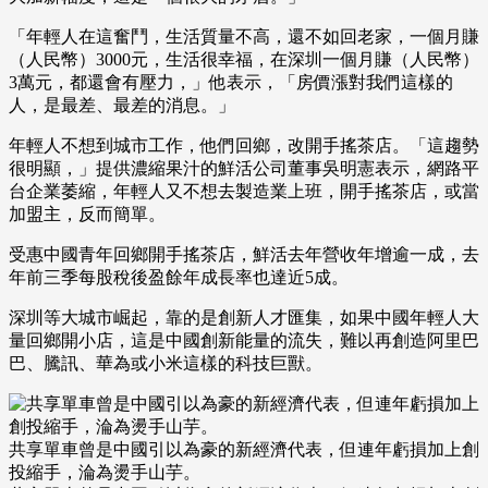
「年輕人在這奮鬥，生活質量不高，還不如回老家，一個月賺
（人民幣）3000元，生活很幸福，在深圳一個月賺（人民幣）
3萬元，都還會有壓力，」他表示，「房價漲對我們這樣的
人，是最差、最差的消息。」
年輕人不想到城市工作，他們回鄉，改開手搖茶店。「這趨勢
很明顯，」提供濃縮果汁的鮮活公司董事吳明憲表示，網路平
台企業萎縮，年輕人又不想去製造業上班，開手搖茶店，或當
加盟主，反而簡單。
受惠中國青年回鄉開手搖茶店，鮮活去年營收年增逾一成，去
年前三季每股稅後盈餘年成長率也達近5成。
深圳等大城市崛起，靠的是創新人才匯集，如果中國年輕人大
量回鄉開小店，這是中國創新能量的流失，難以再創造阿里巴
巴、騰訊、華為或小米這樣的科技巨獸。
共享單車曾是中國引以為豪的新經濟代表，但連年虧損加上創
投縮手，淪為燙手山芋。