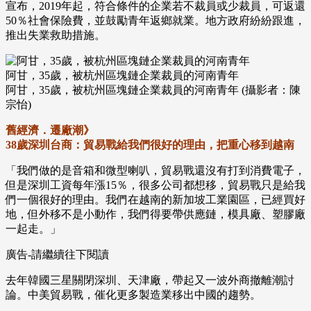
宣布，2019年起，符合條件的企業若不裁員或少裁員，可返還
50％社會保險費，並鼓勵青年返鄉就業。地方政府紛紛跟進，
推出失業救助措施。
阿甘，35歲，被杭州區塊鏈企業裁員的河南青年
阿甘，35歲，被杭州區塊鏈企業裁員的河南青年 (攝影者：陳
宗怡)
舊經濟．遷廠潮》
38歲深圳台商：貿易戰給我們很好的理由，把重心移到越南
「我們做的是音箱和微型喇叭，貿易戰還沒有打到消費電子，
但是深圳工資每年漲15％，很多公司都想移，貿易戰只是給我
們一個很好的理由。我們在越南的新加坡工業園區，已經買好
地，但外移不是小動作，我們得要帶供應鏈，模具廠、塑膠廠
一起走。」
廣告-請繼續往下閱讀
去年韓國三星關閉深圳、天津廠，帶起又一波外商撤離潮討
論。中美貿易戰，催化更多製造業移出中國的趨勢。