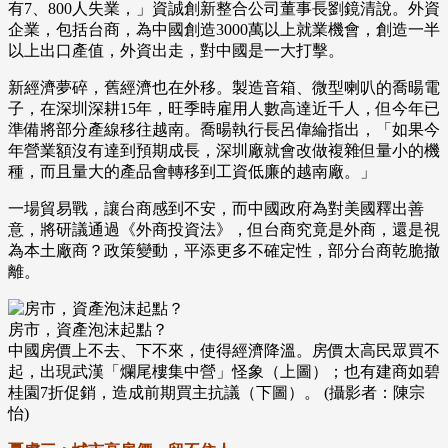
有7、800人失業，」資誠創新整合公司董事長劉鏡清說。外資
企業，包括台商，為中國創造3000萬以上就業機會，創造一半
以上出口產值，外資出走，對中國是一大打擊。
新經濟夢碎，舊經濟也在外移。製造音箱、微型喇叭的喬暘電
子，在深圳深耕15年，旺季時雇用人數高達近千人，但今年已
準備將部分產線移往越南。喬暘執行長呂偉綸指出，「如果今
年營業額沒有達到預期成長，深圳廠就會改做複雜但量小的機
種，而且量大的產品會轉移到工資低廉的越南廠。」
一場貿易戰，讓台商感到不安，而中國政府為對美國釋出善
意，將研議通過《外商投資法》，但台商究竟是外商，還是視
為本土廠商？政策變動，平添更多不確定性，部分台商乾脆撤
離。
房市，資產泡沫起點？
中國房價上不去、下不來，使得經濟降溫。房價太高民眾買不
起，出現武漢「爛尾樓集中營」怪象（上圖）；也有建商如碧
桂園7折促銷，造成前期買主抗議（下圖）。 (攝影者：陳宗
怡)