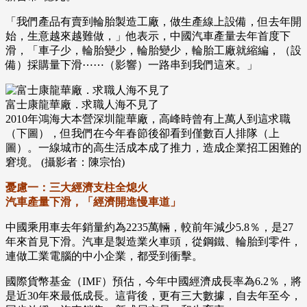
「我們產品有賣到輪胎製造工廠，做生產線上設備，但去年開
始，生意越來越難做，」他表示，中國汽車產量去年首度下
滑，「車子少，輪胎變少，輪胎變少，輪胎工廠就縮編，（設
備）採購量下滑⋯⋯（影響）一路串到我們這來。」
富士康龍華廠．求職人海不見了
2010年鴻海大本營深圳龍華廠，高峰時曾有上萬人到這求職
（下圖），但我們在今年春節後卻看到僅數百人排隊（上
圖）。一線城市的高生活成本成了推力，造成企業招工困難的
窘境。 (攝影者：陳宗怡)
憂慮一：三大經濟支柱全熄火
汽車產量下滑，「經濟開進慢車道」
中國乘用車去年銷量約為2235萬輛，較前年減少5.8％，是27
年來首見下滑。汽車是製造業火車頭，從鋼鐵、輪胎到零件，
連做工業電腦的中小企業，都受到衝擊。
國際貨幣基金（IMF）預估，今年中國經濟成長率為6.2％，將
是近30年來最低成長。這背後，更有三大數據，自去年至今，