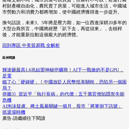
村財產權自由化，農民賣了房屋，可能進入城市生活，中國城
市勞動力和消費力都將增加，使中國經濟獲得進一步提升。
換句話說，未來3、5年將是壓力期，如一位西進深耕20多年的
大型台商所言，中國將經歷「趴下去，再從頭來」，去槓桿
後，才能重新拉動這個龐大的經濟體。
回到專區 中美貿易戰 全解析
延伸閱讀
輝達砸最高1.6兆結盟神秘挖礦商！AI下一戰搶的不是GPU，
是電
鐵了心「硬碰硬」！中國放貶人民幣抵美關稅，恐陷另一個困
局？
拼圖3》習近平「執行長病」的代價：五千萬官僚陷隱形失能
危機
AI泡沫疑慮、稀土風暴關鍵一個月，股市「將軍倒下訊號」
抓退場時機
廣告-請繼續往下閱讀