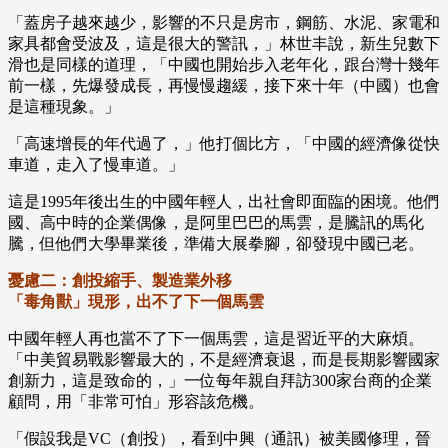
「蓋房子越來越少，影響的不只是房市，鋼筋、水泥、家電和
家具都會受波及，這是很大的警訊，」林世丰說，新生兒數下
滑也是同樣的道理，「中國也開始步入老年化，跟台灣十幾年
前一樣，先爆發成長，再慢慢趨緩，接下來十年（中國）也會
是這種現象。」
「高速增長的年代過了，」他打個比方，「中國的經濟像從快
車道，走入了慢車道。」
這是1995年後出生的中國年輕人，出社會即面臨的困境。他們
國、高中時的企業偶像，是阿里巴巴的馬雲，是騰訊的馬化
騰，但他們大學畢業後，準備大展拳腳，卻發現中國已老。
憂慮二：創投縮手、製造業外移
「毒角獸」現形，出不了下一個馬雲
中國年輕人再也當不了下一個馬雲，這是習近平的大麻煩。
「中美貿易戰影響最大的，不是經濟衰退，而是長期影響國家
創新力，這是致命的，」一位每年親自拜訪300家台商的企業
顧問，用「非常可怕」形容該危機。
「假設我是VC（創投），看到中興（通訊）被美國修理，晉