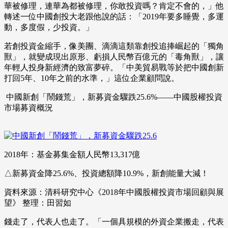
華被修理，連華為都被修理，你敢投資嗎？肯定不會的，」他
轉述一位中國創投大老跟他說的話：「2019年要多睡覺，多運
動，多度假，少投資。」
若創投資金縮手，像美團、滴滴這類靠創投追捧崛起的「獨角
獸」，就變成現出原形、虧損人民幣百億元的「毒角獸」，讓
年輕人投身新經濟的致富夢碎。「中美貿易戰等於把中國創新
打回5年、10年之前的水準，」這位企業顧問說。
中國新創「鬧錢荒」，新募資金驟跌25.6%——中國股權投資
市場募資概況
2018年：基金募集金額人民幣13,317億
△新募資金降25.6%、投資總額降10.9%，新創能量大減！
資料來源：清科研究中心《2018年中國股權投資市場回顧與展
望》 整理：田習如
錢走了，代表人也走了。「一個具規模的外資企業搬走，代表