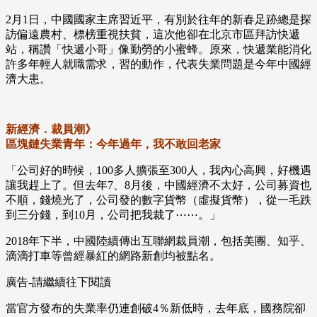
2月1日，中國國家主席習近平，有別於往年的新春足跡總是探
訪偏遠農村、標榜重視扶貧，這次他卻在北京市區拜訪快遞
站，稱讚「快遞小哥」像勤勞的小蜜蜂。原來，快遞業能消化
許多年輕人就職需求，習的動作，代表失業問題是今年中國經
濟大患。
新經濟．裁員潮》
區塊鏈失業青年：今年過年，我不敢回老家
「公司好的時候，100多人擴張至300人，我內心高興，好機遇
讓我趕上了。但去年7、8月後，中國經濟不太好，公司募資也
不順，錢燒光了，公司發的數字貨幣（虛擬貨幣），從一毛跌
到三分錢，到10月，公司把我裁了⋯⋯。」
2018年下半，中國陸續傳出互聯網裁員潮，包括美團、知乎、
滴滴打車等曾經暴紅的網路新創均被點名。
廣告-請繼續往下閱讀
當官方發布的失業率仍連創破4％新低時，去年底，國務院卻