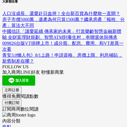
大家都在看
人口沒成長、還愛赴日血拼！全台新百貨為什麼敢一直開？
房子市價5000萬，遺產為何只算1500萬？繼承房產「報稅、分
產」算法大不同
中國信託「讓愛延續 傳承家的未來」打造樂齡智慧金融新體
驗 全財富理財規劃、智慧ATM到養生村，串聯退休與傳承
009826台版VT掛牌上市！成分股、配息、費用、和VT差異一
次看
青安3.0懶人包》8/1上路！申請資格、房價上限、利息補貼，
新舊制差在哪？
FOLLOW US
加入商周LINE好友 秒懂新商業
立即註冊
獲得免費閱讀點數
付費訂閱
訂閱商周數位閱讀
內容分類
焦點