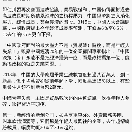
即使川習再次會面達成協議，貿易戰緩和，中國仍得面對過去
高速成長時期所積累泡沫的去槓桿壓力，中國經濟將進入消化
壓力、緩慢成長，甚至停滯的階段。3月5日，中國人大會議開
幕，中國政府提出今年經濟成長率預測，下修為6％至6.5％，
比去年的6.5％更向下探。
「中國政府面對的最大壓力不是（貿易戰）關稅，而是年輕人
失業！」觀察中國經濟20年的一位企業顧問專家指出，「中國
決策（者）永遠不是把經濟擺第一位，而是政權擺第一位，能
動搖政權的就是失業問題。」
2018年，中國的大學應屆畢業生總數首度超過八百萬人，創下
新高，但平均薪資卻從前年起下滑，幅度高達15％以上，有些
畢業生月領不到新台幣2萬元。
中國青年失業，主因是貿易戰吹起的兩道逆風，吹得年輕人夢
碎，吹得習近平頭疼。
第一，新經濟的新創公司，如共享單車ofo、外賣服務美團、
叫車軟體滴滴等，它們原是年輕人最嚮往的企業，去年起卻紛
紛裁員，幅度動輒20％至30％起跳。