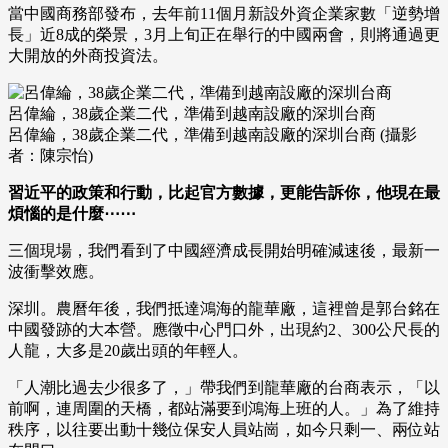
當中國商務部發布，去年前11個月新設外資企業家數「逆勢增
長」近8成的榮景，3月上旬正在舉行的中國兩會，則將通過更
大開放的外商投資法。
呂偉綸，38歲企業二代，準備到越南設廠的深圳台商
呂偉綸，38歲企業二代，準備到越南設廠的深圳台商 (攝影
者：陳宗怡)
習近平的政策和行動，比起官方數據，更能告訴你，他現在最
煩惱的是什麼⋯⋯
三個現場，我們看到了中國經濟成長開始明確減速後，最新一
波衝擊效應。
深圳。農曆年後，我們抵達鴻海的龍華廠，這裡曾是郭台銘在
中國發跡的大本營。應徵中心門口外，出現約2、300公尺長的
人龍，大多是20歲出頭的年輕人。
「人潮比過去少很多了，」帶我們到龍華廠的台商表示，「以
前啊，連周圍的天橋，都站滿要到鴻海上班的人。」為了維持
秩序，以往要出動十幾位保安人員站崗，如今只剩一、兩位站