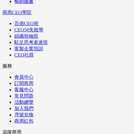
暢銷圖書
商周CEO學院
百億CEO班
CEO50失敗學
組織領袖班
駐足思考表達班
客製企業培訓
CEO社群
服務
會員中心
訂閱商周
客服中心
常見問題
活動總覽
加入我們
序號兌換
商周紅包
追蹤商周