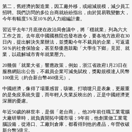
第二，舊經濟的製造業，因工廠外移，或縮減規模，減少員工
招聘。我們訪問的多位台商就紛紛指出，由於貿易戰變數大，
今年有幅度5％至10％的人力縮編計畫。
習近平去年7月底便在政治局會議中，將「穩就業」列為六大
工作之首。去年底中國國務院也發布政令，要各地方政府在30
日內，提出解決失業辦法，並獎勵今年不裁員的企業，可返還
50％的社會保險金，甚至祭優惠鼓勵「大學生下鄉」見習、就
業，以疏解城市青年就業壓力。
20幾個「就業大省」響應政策，例如，浙江省政府1月23日在
服務網貼出公告，不裁員企業可減免賦稅，獎勵規模達人民幣
100億元（約合新台幣460億元）。
中國經濟，像得了場重感冒，咳嗽、打噴嚏只是表象，更嚴重
的是免疫系統失靈，而年輕人失業反映出的，正是中國經濟更
深層的憂慮。
年近50歲的林世丰，是個「老台商」。他20年前任職工業電腦
大廠研華時，就負責開拓中國市場；9年前，他創業做工業電
腦設備，從港口、工廠到倉庫，都看得到他的產品，年營收破
新台幣5億元。