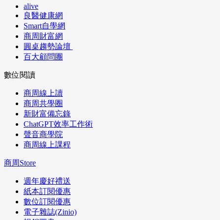
alive
良醫健康網
Smart自學網
商周財富網
圓桌趨勢論壇
百大顧問團
數位閱讀
商周線上讀
商周共學圈
新財富備忘錄
ChatGPT效率工作術
聲音商學院
商周線上課程
商周Store
週年慶好禮送
紙本訂閱優惠
數位訂閱優惠
電子雜誌(Zinio)