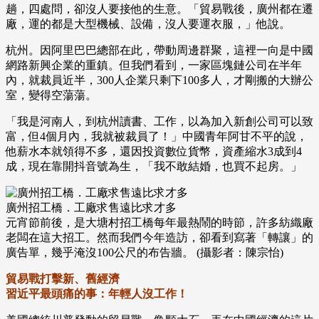
趟，四處問，卻沒人要接他的生意。「貿易戰後，廣州都在遷
廠，運的都是大型機械、設備，沒人要運衣服，」他說。
杭州。因阿里巴巴總部在此，帶動周邊群聚，這裡一向是中國
網路新興企業的重鎮。但我們看到，一家區塊鏈公司在半年
內，就裁員近半，300人企業只剩下100多人，才剛搬的大辦公
室，變得空蕩蕩。
「我是河南人，到杭州讀書、工作，以為加入新創公司可以致
富，但4個月內，我就被裁員了！」中國青年阿甘不平的說，
他薪水本就領得不多，還因投資數位貨幣，資產縮水3成到4
成，現在靠開抖音號為生，「我不敢結婚，也買不起房。」
廣州招工橋．工廠求售遠比求才多
元宵節前後，是大塘村招工橋每年最熱鬧的時節，許多紡織廠
老闆在這大招工。然而我們今年造訪，卻看到寫著「轉讓」的
廣告單，幾乎淹沒100公尺的布告牆。 (攝影者：陳宗怡)
貿易戰打擊新、舊經濟
習近平最頭痛的事：年輕人沒工作！