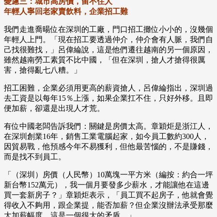
憂慮三：城市高房價，留不住人
年輕人寧回老家賣飲料，企業招工難
我們走進喬暘位在深圳的工廠，門口招工攤位小小的，沒幾個
年輕人上門。「現在招工要透過仲介，仲介會有人脈，我們自
己找很難找，」呂偉綸說，這是他們遷往越南的另一個原因，
雖然越南勞工素質不比中國，「但在深圳，搶人才搶得很厲
害，搶得亂七八糟。」
招工困難，企業必須用更高的薪資搶人，呂偉綸指出，深圳過
去工資是以每年15％上漲，如果企業扛不住，只好外移。且即
便加薪，卻還是出現人才荒。
有位中國老闆告訴我們：關鍵是房價太高。章穎炬是浙江人，
在深圳創業16年，銷售工業電腦起家，如今員工數約300人，
因貿易戰，他預感今年不易獲利，但他最苦惱的，不是賺錢，
而是找不到員工。
「（深圳）房價（人民幣）10萬塊一平方米（編按：約合一坪
新台幣152萬元），我一個月要發多少薪水，才能讓他在這邊
買一套新房子？」章穎炬表示，「員工買不起房子，他就會覺
得收入不夠用，跟企業提，能否加薪？但企業沒辦法承受那麼
大加薪幅度，這是一個很大的矛盾。」