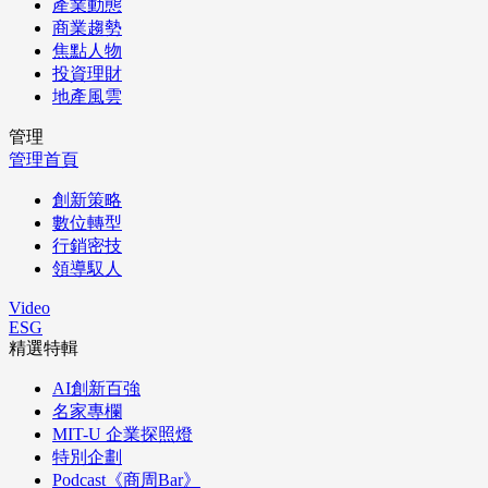
產業動態
商業趨勢
焦點人物
投資理財
地產風雲
管理
管理首頁
創新策略
數位轉型
行銷密技
領導馭人
Video
ESG
精選特輯
AI創新百強
名家專欄
MIT-U 企業探照燈
特別企劃
Podcast《商周Bar》