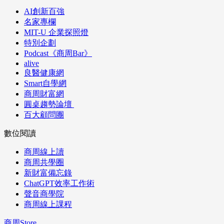
AI創新百強
名家專欄
MIT-U 企業探照燈
特別企劃
Podcast《商周Bar》
alive
良醫健康網
Smart自學網
商周財富網
圓桌趨勢論壇
百大顧問團
數位閱讀
商周線上讀
商周共學圈
新財富備忘錄
ChatGPT效率工作術
聲音商學院
商周線上課程
商周Store