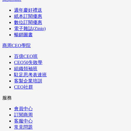
週年慶好禮送
紙本訂閱優惠
數位訂閱優惠
電子雜誌(Zinio)
暢銷圖書
商周CEO學院
百億CEO班
CEO50失敗學
組織領袖班
駐足思考表達班
客製企業培訓
CEO社群
服務
會員中心
訂閱商周
客服中心
常見問題