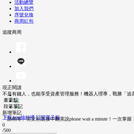
活動總覽
加入我們
序號兌換
商周紅包
追蹤商周
現正閱讀
不是有錢人，也能享受資產管理服務！機器人理專，戰勝「追
畫重點
段落筆記
新增筆記
下載App抽好禮
訂閱電子報
「請稍等」英文別直接中翻英說please wait a minute！一
0
/500