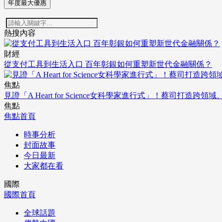
年度最大優惠
熱搜內容
財經
從支付工具到生活入口 百年彰銀如何重塑新世代金融關係？
焦點
見證「A Heart for Science女科學家進行式」！蔡司打
焦點
焦點首頁
時事分析
封面故事
今日最新
大家都在看
國際
國際首頁
全球話題