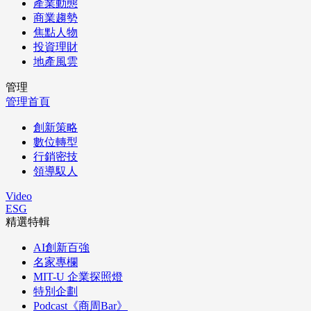
產業動態
商業趨勢
焦點人物
投資理財
地產風雲
管理
管理首頁
創新策略
數位轉型
行銷密技
領導馭人
Video
ESG
精選特輯
AI創新百強
名家專欄
MIT-U 企業探照燈
特別企劃
Podcast《商周Bar》