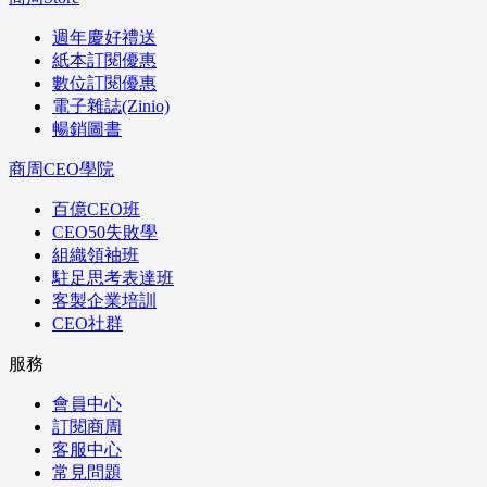
週年慶好禮送
紙本訂閱優惠
數位訂閱優惠
電子雜誌(Zinio)
暢銷圖書
商周CEO學院
百億CEO班
CEO50失敗學
組織領袖班
駐足思考表達班
客製企業培訓
CEO社群
服務
會員中心
訂閱商周
客服中心
常見問題