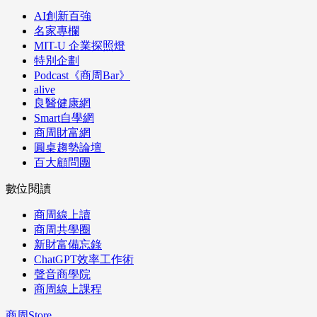
AI創新百強
名家專欄
MIT-U 企業探照燈
特別企劃
Podcast《商周Bar》
alive
良醫健康網
Smart自學網
商周財富網
圓桌趨勢論壇
百大顧問團
數位閱讀
商周線上讀
商周共學圈
新財富備忘錄
ChatGPT效率工作術
聲音商學院
商周線上課程
商周Store