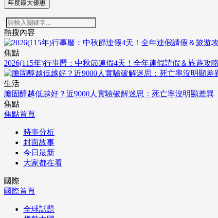
年度最大優惠
熱搜內容
焦點
2026(115年)行事曆：中秋節連假4天！全年連假請假＆旅遊攻
生活
膽固醇越低越好？近9000人實驗破解迷思：死亡率沒明顯差異
焦點
焦點首頁
時事分析
封面故事
今日最新
大家都在看
國際
國際首頁
全球話題