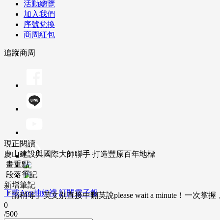
活動總覽
加入我們
序號兌換
商周紅包
追蹤商周
現正閱讀
慶山建設與國際大師聯手 打造豐原百年地標
畫重點
段落筆記
新增筆記
下載App抽好禮
訂閱電子報
「請稍等」英文別直接中翻英說please wait a minute！一
0
/500