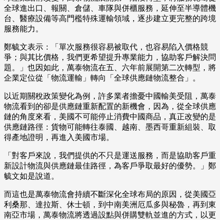
全球進出口、報關、倉儲、車隊與併櫃服務，延伸至半導體機
台、醫療設備等高門檻特殊運輸領域，逐步建立更完整的跨境
服務能力。
鄭毓文表示：「單次服務很容易被取代，也容易陷入價格競
爭；與其比價格，我們更希望提升專業能力，協助客戶解決問
題。」也因如此，萬泰物流在五、六年前展開第二次轉型，將
企業定位從「物流運輸」轉向「全球供應鏈物流整合」。
以近期關稅政策變化為例，許多業者擔憂中國輸美受阻，萬泰
物流看到的卻是供應鏈重新配置的新機會，因為，從全球供應
鏈的角度來看，美國不可能停止消費中國商品，真正改變的是
供應鏈路徑：貨物可能轉往泰國、越南、墨西哥重新組裝、取
得產地證明，再進入美國市場。
「對客戶來說，我們提供的不只是運送服務，而是協助客戶重
新設計物流與供應鏈最佳路徑，為客戶爭取最好的優勢。」鄭
毓文如是說道。
而這也是萬泰物流會持續不斷深化全球布局的原因，從美國亞
利桑那、達拉斯、休士頓，到中南美洲厄瓜多與秘魯，再到東
南亞市場，萬泰物流將透過設點與併購雙軌並進的方式，以更