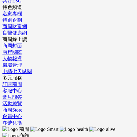
共好ESG
特色頻道
名家專欄
特別企劃
商周財富網
良醫健康網
商周線上讀
商周封面
兩岸國際
人物報導
職場管理
申請七天試閱
多元服務
訂閱商周
客服中心
常見問答
活動總覽
商周Store
會員中心
序號兌換