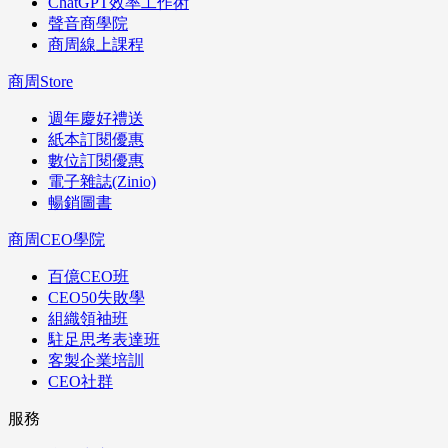
ChatGPT效率工作術
聲音商學院
商周線上課程
商周Store
週年慶好禮送
紙本訂閱優惠
數位訂閱優惠
電子雜誌(Zinio)
暢銷圖書
商周CEO學院
百億CEO班
CEO50失敗學
組織領袖班
駐足思考表達班
客製企業培訓
CEO社群
服務