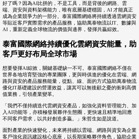
好了嗎？因為AI比拼的，不是工具，而是背後的網路、雲
端、資安與資料架構能力，唯有底層基礎穩固，AI 才能真正
成為企業競爭力的一部分。泰富國際網絡將持續透過雲網資安
等貼近客戶實際需求的產品服務，協助萬泰物流以IT、數據與
AI，重新定義全球物流的價值與邊界，發揮共贏綜效。
泰富國際網絡持續優化雲網資安能量，助
客戶更好布局全球市場
想要發揮AI綜效，關鍵基礎缺一不可。泰富國際網絡不僅在
世界各地培育堅強的專業團隊，更與時俱進的優化在雲端、網
路與資安的產品服務能量，從點、線、面的方式協助萬泰物流
優化IT基礎建設的營運效益，讓其可以無後顧之憂的衝刺高價
值業務，引領產業變革。
「我們不僅持續迭代雲網資安產品，如強化資料管理能力、加
入AI功能等，亦積極發展夥伴生態圈，更快速且精準地回應
不同客戶需求，以共好創造多贏。」朱哲生如是說道。
面對產業的快速變化，未來將持續以雲端、網路與資安為企業
客戶強化資訊建設核心底座，以長期策略夥伴角色，協助企業