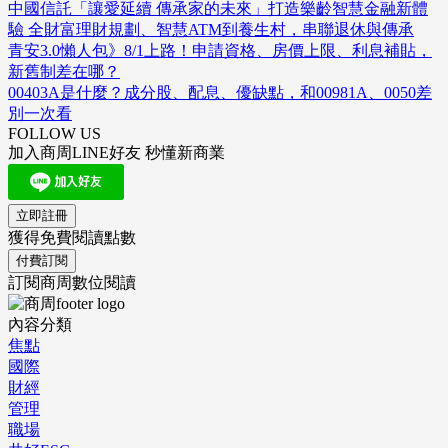
中國信託「讓愛延續 傳承家的未來」打造樂齡智慧金融新體
驗 全財富理財規劃、智慧ATM到養生村，串聯退休與傳承
青安3.0懶人包》8/1上路！申請資格、房價上限、利息補貼，
新舊制差在哪？
00403A是什麼？成分股、配息、優缺點，和00981A、0050差
別一次看
FOLLOW US
加入商周LINE好友 秒懂新商業
立即註冊
獲得免費閱讀點數
付費訂閱
訂閱商周數位閱讀
內容分類
焦點
國際
財經
管理
職場