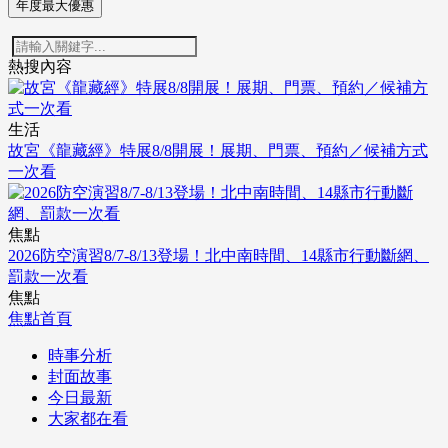
年度最大優惠
熱搜內容
生活
故宮《龍藏經》特展8/8開展！展期、門票、預約／候補方式
一次看
焦點
2026防空演習8/7-8/13登場！北中南時間、14縣市行動斷網、
罰款一次看
焦點
焦點首頁
時事分析
封面故事
今日最新
大家都在看