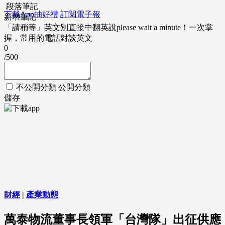
段落筆記
下載App抽好禮
訂閱電子報
新增筆記
「請稍等」英文別直接中翻英說please wait a minute！一次掌
握，常用的電話對談英文
0
/500
不公開分類
公開分類
儲存
財經
|
產業動態
萬泰物流董事長領軍「台灣隊」出征供應