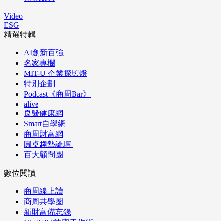
Video
ESG
精選特輯
AI創新百強
名家專欄
MIT-U 企業探照燈
特別企劃
Podcast《商周Bar》
alive
良醫健康網
Smart自學網
商周財富網
圓桌趨勢論壇
百大顧問團
數位閱讀
商周線上讀
商周共學圈
新財富備忘錄