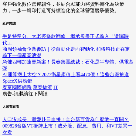
客戶強化數位營運韌性，並結合AI能力將資料轉化為決策
力，一步一腳印打造可持續進化的全球營運競爭優勢。
延伸閱讀
手足特留分、大老婆條款翻修，繼承規畫正式進入「遺囑時
代」
商周領袖會企業參訪｜從自動化走向智動化 和椿科技正在定
義下一個產業浪潮
急催四輕加速更新案！長春集團總裁：石化是半導體、供電基
礎
AI運算搬上太空？2027衛星產值上看4470億！這些台廠搶進
SpaceX供應鏈
泰富國際網路
萬泰物流
IT
廣告-請繼續往下閱讀
大家都在看
人口沒成長、還愛赴日血拼！全台新百貨為什麼敢一直開？
009826台版VT掛牌上市！成分股、配息、費用、和VT差異一
次看